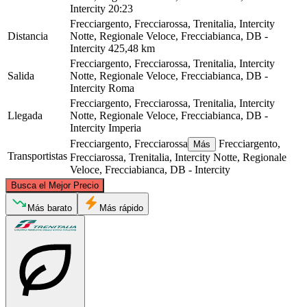
Intercity
20:23
Frecciargento, Frecciarossa, Trenitalia, Intercity
Distancia
Notte, Regionale Veloce, Frecciabianca, DB -
Intercity
425,48 km
Frecciargento, Frecciarossa, Trenitalia, Intercity
Salida
Notte, Regionale Veloce, Frecciabianca, DB -
Intercity
Roma
Frecciargento, Frecciarossa, Trenitalia, Intercity
Llegada
Notte, Regionale Veloce, Frecciabianca, DB -
Intercity
Imperia
Frecciargento, Frecciarossa
Frecciargento,
Más
Transportistas
Frecciarossa, Trenitalia, Intercity Notte, Regionale
Veloce, Frecciabianca, DB - Intercity
©
CARTO
, ©
OpenStreetMap
contributors
Busca el Mejor Precio
Imperia
Más barato
Más rápido