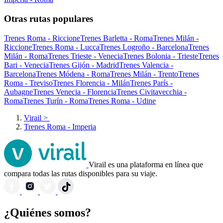
Otras rutas populares
Trenes Roma - Riccione
Trenes Barletta - Roma
Trenes Milán -
Riccione
Trenes Roma - Lucca
Trenes Logroño - Barcelona
Trenes
Milán - Roma
Trenes Trieste - Venecia
Trenes Bolonia - Trieste
Trenes
Bari - Venecia
Trenes Gijón - Madrid
Trenes Valencia -
Barcelona
Trenes Módena - Roma
Trenes Milán - Trento
Trenes
Roma - Treviso
Trenes Florencia - Milán
Trenes París -
Aubagne
Trenes Venecia - Florencia
Trenes Civitavecchia -
Roma
Trenes Turín - Roma
Trenes Roma - Udine
Virail
>
Trenes Roma - Imperia
Virail es una plataforma en línea que
compara todas las rutas disponibles para su viaje.
¿Quiénes somos?