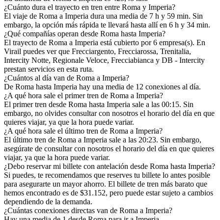
¿Cuánto dura el trayecto en tren entre Roma y Imperia?
El viaje de Roma a Imperia dura una media de 7 h y 59 min. Sin
embargo, la opción más rápida te llevará hasta allí en 6 h y 34 min.
¿Qué compañías operan desde Roma hasta Imperia?
El trayecto de Roma a Imperia está cubierto por 6 empresa(s). En
Virail puedes ver que Frecciargento, Frecciarossa, Trenitalia,
Intercity Notte, Regionale Veloce, Frecciabianca y DB - Intercity
prestan servicios en esta ruta.
¿Cuántos al día van de Roma a Imperia?
De Roma hasta Imperia hay una media de 12 conexiones al día.
¿A qué hora sale el primer tren de Roma a Imperia?
El primer tren desde Roma hasta Imperia sale a las 00:15. Sin
embargo, no olvides consultar con nosotros el horario del día en que
quieres viajar, ya que la hora puede variar.
¿A qué hora sale el último tren de Roma a Imperia?
El último tren de Roma a Imperia sale a las 20:23. Sin embargo,
asegúrate de consultar con nosotros el horario del día en que quieres
viajar, ya que la hora puede variar.
¿Debo reservar mi billete con antelación desde Roma hasta Imperia?
Si puedes, te recomendamos que reserves tu billete lo antes posible
para asegurarte un mayor ahorro. El billete de tren más barato que
hemos encontrado es de $31.152, pero puede estar sujeto a cambios
dependiendo de la demanda.
¿Cuántas conexiones directas van de Roma a Imperia?
Hay una media de 1 desde Roma para ir a Imperia.