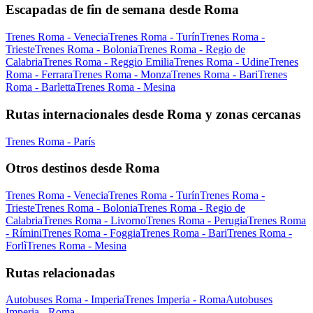
Escapadas de fin de semana desde Roma
Trenes Roma - Venecia
Trenes Roma - Turín
Trenes Roma -
Trieste
Trenes Roma - Bolonia
Trenes Roma - Regio de
Calabria
Trenes Roma - Reggio Emilia
Trenes Roma - Udine
Trenes
Roma - Ferrara
Trenes Roma - Monza
Trenes Roma - Bari
Trenes
Roma - Barletta
Trenes Roma - Mesina
Rutas internacionales desde Roma y zonas cercanas
Trenes Roma - París
Otros destinos desde Roma
Trenes Roma - Venecia
Trenes Roma - Turín
Trenes Roma -
Trieste
Trenes Roma - Bolonia
Trenes Roma - Regio de
Calabria
Trenes Roma - Livorno
Trenes Roma - Perugia
Trenes Roma
- Rímini
Trenes Roma - Foggia
Trenes Roma - Bari
Trenes Roma -
Forlì
Trenes Roma - Mesina
Rutas relacionadas
Autobuses Roma - Imperia
Trenes Imperia - Roma
Autobuses
Imperia - Roma