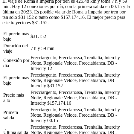
El viaje de Roma a Imperia por tren es 425,48 km y toma 7 h y 59
min. Hay 12 conexiones por día, con la primera salida en 00:15 y la
última en 20:23. Es posible viajar de Roma a Imperia por tren por
tan solo $31.152 o tanto como $157.174,16. El mejor precio para
este trayecto es $31.152.
El precio más
$31.152
bajo
Duración del
7 h y 59 min
viaje
Frecciargento, Frecciarossa, Trenitalia, Intercity
Conexión por
Notte, Regionale Veloce, Frecciabianca, DB -
día
Intercity
12
Frecciargento, Frecciarossa, Trenitalia, Intercity
El precio más
Notte, Regionale Veloce, Frecciabianca, DB -
bajo
Intercity
$31.152
Frecciargento, Frecciarossa, Trenitalia, Intercity
Precio más
Notte, Regionale Veloce, Frecciabianca, DB -
alto
Intercity
$157.174,16
Frecciargento, Frecciarossa, Trenitalia, Intercity
Primera
Notte, Regionale Veloce, Frecciabianca, DB -
salida
Intercity
00:15
Frecciargento, Frecciarossa, Trenitalia, Intercity
Última salida
Notte, Regionale Veloce, Frecciabianca, DB -