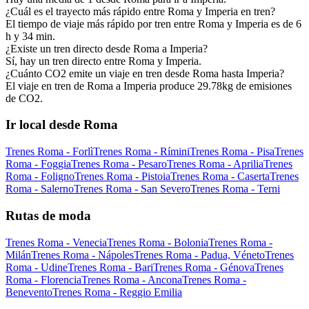
¿Cuál es el trayecto más rápido entre Roma y Imperia en tren?
El tiempo de viaje más rápido por tren entre Roma y Imperia es de 6
h y 34 min.
¿Existe un tren directo desde Roma a Imperia?
Sí, hay un tren directo entre Roma y Imperia.
¿Cuánto CO2 emite un viaje en tren desde Roma hasta Imperia?
El viaje en tren de Roma a Imperia produce 29.78kg de emisiones
de CO2.
Ir local desde Roma
Trenes Roma - Forlì
Trenes Roma - Rímini
Trenes Roma - Pisa
Trenes
Roma - Foggia
Trenes Roma - Pesaro
Trenes Roma - Aprilia
Trenes
Roma - Foligno
Trenes Roma - Pistoia
Trenes Roma - Caserta
Trenes
Roma - Salerno
Trenes Roma - San Severo
Trenes Roma - Terni
Rutas de moda
Trenes Roma - Venecia
Trenes Roma - Bolonia
Trenes Roma -
Milán
Trenes Roma - Nápoles
Trenes Roma - Padua, Véneto
Trenes
Roma - Udine
Trenes Roma - Bari
Trenes Roma - Génova
Trenes
Roma - Florencia
Trenes Roma - Ancona
Trenes Roma -
Benevento
Trenes Roma - Reggio Emilia