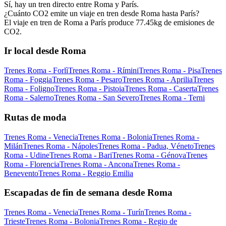
Sí, hay un tren directo entre Roma y París.
¿Cuánto CO2 emite un viaje en tren desde Roma hasta París?
El viaje en tren de Roma a París produce 77.45kg de emisiones de
CO2.
Ir local desde Roma
Trenes Roma - Forlì
Trenes Roma - Rímini
Trenes Roma - Pisa
Trenes
Roma - Foggia
Trenes Roma - Pesaro
Trenes Roma - Aprilia
Trenes
Roma - Foligno
Trenes Roma - Pistoia
Trenes Roma - Caserta
Trenes
Roma - Salerno
Trenes Roma - San Severo
Trenes Roma - Terni
Rutas de moda
Trenes Roma - Venecia
Trenes Roma - Bolonia
Trenes Roma -
Milán
Trenes Roma - Nápoles
Trenes Roma - Padua, Véneto
Trenes
Roma - Udine
Trenes Roma - Bari
Trenes Roma - Génova
Trenes
Roma - Florencia
Trenes Roma - Ancona
Trenes Roma -
Benevento
Trenes Roma - Reggio Emilia
Escapadas de fin de semana desde Roma
Trenes Roma - Venecia
Trenes Roma - Turín
Trenes Roma -
Trieste
Trenes Roma - Bolonia
Trenes Roma - Regio de