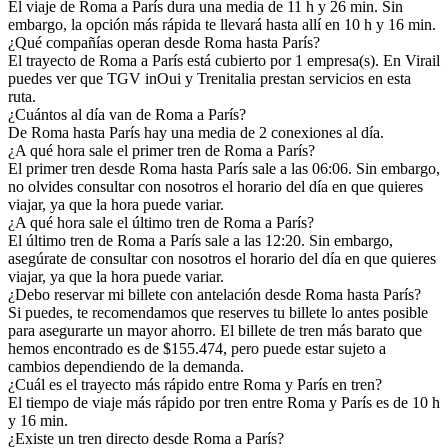
El viaje de Roma a París dura una media de 11 h y 26 min. Sin
embargo, la opción más rápida te llevará hasta allí en 10 h y 16 min.
¿Qué compañías operan desde Roma hasta París?
El trayecto de Roma a París está cubierto por 1 empresa(s). En Virail
puedes ver que TGV inOui y Trenitalia prestan servicios en esta
ruta.
¿Cuántos al día van de Roma a París?
De Roma hasta París hay una media de 2 conexiones al día.
¿A qué hora sale el primer tren de Roma a París?
El primer tren desde Roma hasta París sale a las 06:06. Sin embargo,
no olvides consultar con nosotros el horario del día en que quieres
viajar, ya que la hora puede variar.
¿A qué hora sale el último tren de Roma a París?
El último tren de Roma a París sale a las 12:20. Sin embargo,
asegúrate de consultar con nosotros el horario del día en que quieres
viajar, ya que la hora puede variar.
¿Debo reservar mi billete con antelación desde Roma hasta París?
Si puedes, te recomendamos que reserves tu billete lo antes posible
para asegurarte un mayor ahorro. El billete de tren más barato que
hemos encontrado es de $155.474, pero puede estar sujeto a
cambios dependiendo de la demanda.
¿Cuál es el trayecto más rápido entre Roma y París en tren?
El tiempo de viaje más rápido por tren entre Roma y París es de 10 h
y 16 min.
¿Existe un tren directo desde Roma a París?