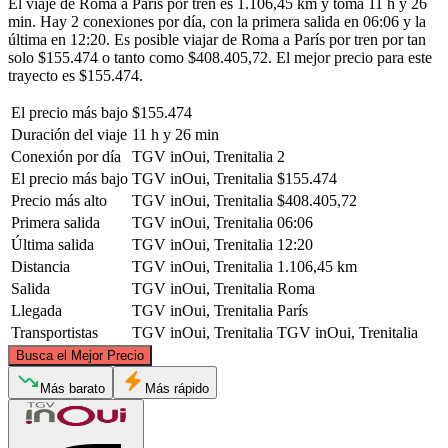
El viaje de Roma a París por tren es 1.106,45 km y toma 11 h y 26
min. Hay 2 conexiones por día, con la primera salida en 06:06 y la
última en 12:20. Es posible viajar de Roma a París por tren por tan
solo $155.474 o tanto como $408.405,72. El mejor precio para este
trayecto es $155.474.
El precio más bajo
$155.474
Duración del viaje
11 h y 26 min
Conexión por día
TGV inOui, Trenitalia
2
El precio más bajo
TGV inOui, Trenitalia
$155.474
Precio más alto
TGV inOui, Trenitalia
$408.405,72
Primera salida
TGV inOui, Trenitalia
06:06
Última salida
TGV inOui, Trenitalia
12:20
Distancia
TGV inOui, Trenitalia
1.106,45 km
Salida
TGV inOui, Trenitalia
Roma
Llegada
TGV inOui, Trenitalia
París
Transportistas
TGV inOui, Trenitalia
TGV inOui, Trenitalia
©
CARTO
, ©
OpenStreetMap
contributors
Busca el Mejor Precio
Paris
Más barato
Más rápido