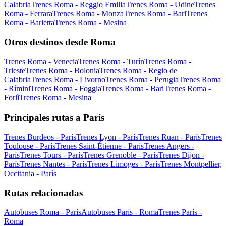
Calabria
Trenes Roma - Reggio Emilia
Trenes Roma - Udine
Trenes
Roma - Ferrara
Trenes Roma - Monza
Trenes Roma - Bari
Trenes
Roma - Barletta
Trenes Roma - Mesina
Otros destinos desde Roma
Trenes Roma - Venecia
Trenes Roma - Turín
Trenes Roma -
Trieste
Trenes Roma - Bolonia
Trenes Roma - Regio de
Calabria
Trenes Roma - Livorno
Trenes Roma - Perugia
Trenes Roma
- Rímini
Trenes Roma - Foggia
Trenes Roma - Bari
Trenes Roma -
Forlì
Trenes Roma - Mesina
Principales rutas a París
Trenes Burdeos - París
Trenes Lyon - París
Trenes Ruan - París
Trenes
Toulouse - París
Trenes Saint-Étienne - París
Trenes Angers -
París
Trenes Tours - París
Trenes Grenoble - París
Trenes Dijon -
París
Trenes Nantes - París
Trenes Limoges - París
Trenes Montpellier,
Occitania - París
Rutas relacionadas
Autobuses Roma - París
Autobuses París - Roma
Trenes París -
Roma