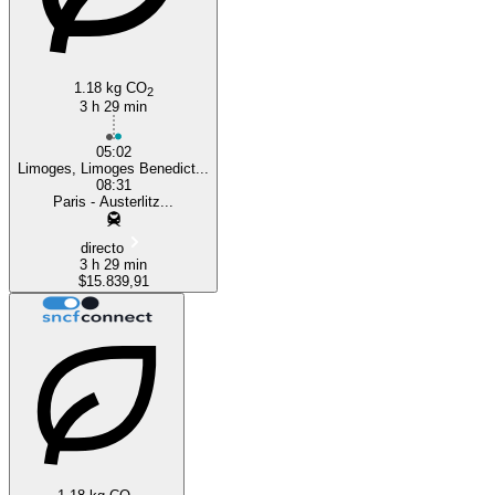
Limoges
1.18 kg CO
2
3 h 29 min
05:02
Limoges, Limoges Benedict...
08:31
Paris - Austerlitz...
directo
3 h 29 min
$15.839,91