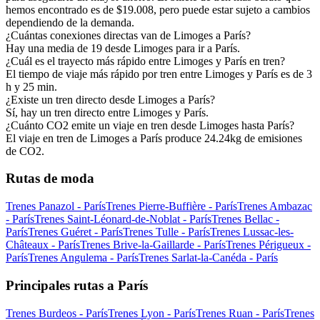
hemos encontrado es de $19.008, pero puede estar sujeto a cambios
dependiendo de la demanda.
¿Cuántas conexiones directas van de Limoges a París?
Hay una media de 19 desde Limoges para ir a París.
¿Cuál es el trayecto más rápido entre Limoges y París en tren?
El tiempo de viaje más rápido por tren entre Limoges y París es de 3
h y 25 min.
¿Existe un tren directo desde Limoges a París?
Sí, hay un tren directo entre Limoges y París.
¿Cuánto CO2 emite un viaje en tren desde Limoges hasta París?
El viaje en tren de Limoges a París produce 24.24kg de emisiones
de CO2.
Rutas de moda
Trenes Panazol - París
Trenes Pierre-Buffière - París
Trenes Ambazac
- París
Trenes Saint-Léonard-de-Noblat - París
Trenes Bellac -
París
Trenes Guéret - París
Trenes Tulle - París
Trenes Lussac-les-
Châteaux - París
Trenes Brive-la-Gaillarde - París
Trenes Périgueux -
París
Trenes Angulema - París
Trenes Sarlat-la-Canéda - París
Principales rutas a París
Trenes Burdeos - París
Trenes Lyon - París
Trenes Ruan - París
Trenes