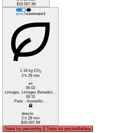
$19.007,89
1.18 kg CO
2
3 h 29 min
06:02
Limoges, Limoges Benedict...
09:31
Paris - Austerlitz...
directo
3 h 29 min
$19.007,89
Todos los precios
Hoy
Todos los precios
Mañana