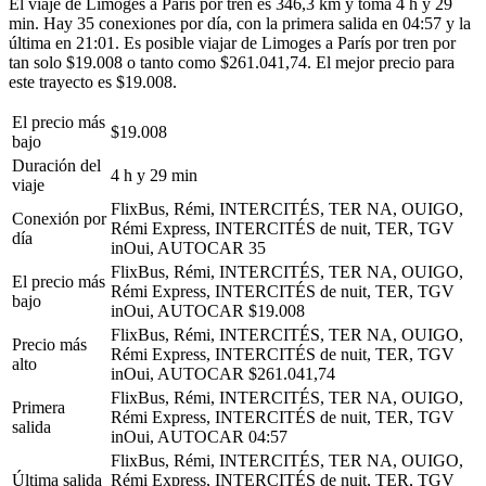
El viaje de Limoges a París por tren es 346,3 km y toma 4 h y 29
min. Hay 35 conexiones por día, con la primera salida en 04:57 y la
última en 21:01. Es posible viajar de Limoges a París por tren por
tan solo $19.008 o tanto como $261.041,74. El mejor precio para
este trayecto es $19.008.
El precio más
$19.008
bajo
Duración del
4 h y 29 min
viaje
FlixBus, Rémi, INTERCITÉS, TER NA, OUIGO,
Conexión por
Rémi Express, INTERCITÉS de nuit, TER, TGV
día
inOui, AUTOCAR
35
FlixBus, Rémi, INTERCITÉS, TER NA, OUIGO,
El precio más
Rémi Express, INTERCITÉS de nuit, TER, TGV
bajo
inOui, AUTOCAR
$19.008
FlixBus, Rémi, INTERCITÉS, TER NA, OUIGO,
Precio más
Rémi Express, INTERCITÉS de nuit, TER, TGV
alto
inOui, AUTOCAR
$261.041,74
FlixBus, Rémi, INTERCITÉS, TER NA, OUIGO,
Primera
Rémi Express, INTERCITÉS de nuit, TER, TGV
salida
inOui, AUTOCAR
04:57
FlixBus, Rémi, INTERCITÉS, TER NA, OUIGO,
Última salida
Rémi Express, INTERCITÉS de nuit, TER, TGV