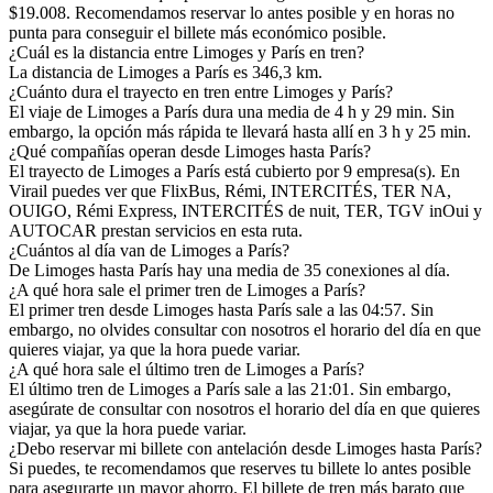
$19.008. Recomendamos reservar lo antes posible y en horas no
punta para conseguir el billete más económico posible.
¿Cuál es la distancia entre Limoges y París en tren?
La distancia de Limoges a París es 346,3 km.
¿Cuánto dura el trayecto en tren entre Limoges y París?
El viaje de Limoges a París dura una media de 4 h y 29 min. Sin
embargo, la opción más rápida te llevará hasta allí en 3 h y 25 min.
¿Qué compañías operan desde Limoges hasta París?
El trayecto de Limoges a París está cubierto por 9 empresa(s). En
Virail puedes ver que FlixBus, Rémi, INTERCITÉS, TER NA,
OUIGO, Rémi Express, INTERCITÉS de nuit, TER, TGV inOui y
AUTOCAR prestan servicios en esta ruta.
¿Cuántos al día van de Limoges a París?
De Limoges hasta París hay una media de 35 conexiones al día.
¿A qué hora sale el primer tren de Limoges a París?
El primer tren desde Limoges hasta París sale a las 04:57. Sin
embargo, no olvides consultar con nosotros el horario del día en que
quieres viajar, ya que la hora puede variar.
¿A qué hora sale el último tren de Limoges a París?
El último tren de Limoges a París sale a las 21:01. Sin embargo,
asegúrate de consultar con nosotros el horario del día en que quieres
viajar, ya que la hora puede variar.
¿Debo reservar mi billete con antelación desde Limoges hasta París?
Si puedes, te recomendamos que reserves tu billete lo antes posible
para asegurarte un mayor ahorro. El billete de tren más barato que