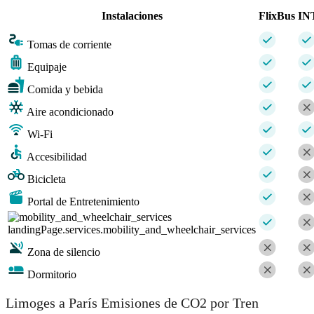
Instalaciones
FlixBus
IN
Tomas de corriente
Equipaje
Comida y bebida
Aire acondicionado
Wi-Fi
Accesibilidad
Bicicleta
Portal de Entretenimiento
landingPage.services.mobility_and_wheelchair_services
Zona de silencio
Dormitorio
Limoges a París Emisiones de CO2 por Tren