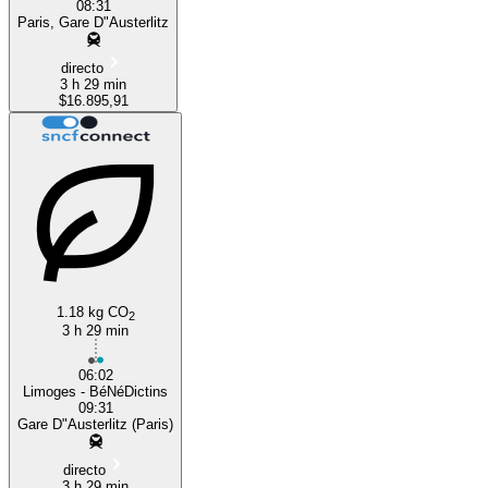
08:31
Paris, Gare D"Austerlitz
directo
3 h 29 min
$16.895,91
1.18 kg CO
2
3 h 29 min
06:02
Limoges - BéNéDictins
09:31
Gare D"Austerlitz (Paris)
directo
3 h 29 min