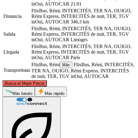
inOui, AUTOCAR
21:01
FlixBus, Rémi, INTERCITÉS, TER NA, OUIGO,
Distancia
Rémi Express, INTERCITÉS de nuit, TER, TGV
inOui, AUTOCAR
346,3 km
FlixBus, Rémi, INTERCITÉS, TER NA, OUIGO,
Salida
Rémi Express, INTERCITÉS de nuit, TER, TGV
inOui, AUTOCAR
Limoges
FlixBus, Rémi, INTERCITÉS, TER NA, OUIGO,
Llegada
Rémi Express, INTERCITÉS de nuit, TER, TGV
inOui, AUTOCAR
París
FlixBus, Rémi
FlixBus, Rémi, INTERCITÉS,
Más
Transportistas
TER NA, OUIGO, Rémi Express, INTERCITÉS
de nuit, TER, TGV inOui, AUTOCAR
©
CARTO
, ©
OpenStreetMap
contributors
Busca el Mejor Precio
Paris
Más barato
Más rápido