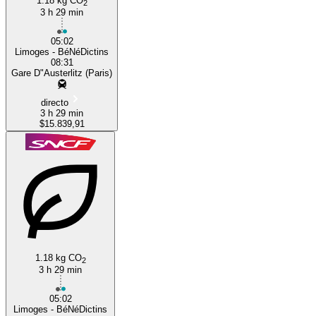
1.18 kg CO
2
3 h 29 min
05:02
Limoges - BéNéDictins
08:31
Gare D"Austerlitz (Paris)
directo
3 h 29 min
$15.839,91
1.18 kg CO
2
3 h 29 min
05:02
Limoges - BéNéDictins