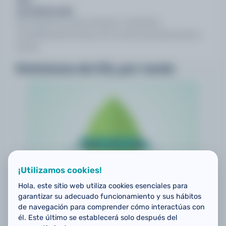
acondicionado
No importa el clima exterior, mantente
cómodamente fresco con el aire acondicionado a
bordo.
Emisiones de CO₂ por modo
¡Utilizamos cookies!
Hola, este sitio web utiliza cookies esenciales para
garantizar su adecuado funcionamiento y sus hábitos
de navegación para comprender cómo interactúas con
él. Este último se establecerá solo después del