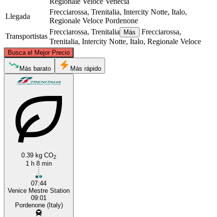
Regionale Veloce
Venecia
Frecciarossa, Trenitalia, Intercity Notte, Italo,
Llegada
Regionale Veloce
Pordenone
Frecciarossa, Trenitalia
Frecciarossa,
Más
Transportistas
Trenitalia, Intercity Notte, Italo, Regionale Veloce
©
CARTO
, ©
OpenStreetMap
contributors
Busca el Mejor Precio
Pordenone
Más barato
Más rápido
0.39 kg CO
2
Venice
1 h 8 min
07:44
Venice Mestre Station
09:01
Pordenone (Italy)