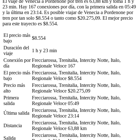
El viaje de Venecia a Pordenone por tren es 63,88 km y toma 1 h y
23 min. Hay 167 conexiones por día, con la primera salida en 05:49
y la última en 23:14. Es posible viajar de Venecia a Pordenone por
tren por tan solo $8.554 o tanto como $20.275,09. El mejor precio
para este trayecto es $8.554.
El precio más
$8.554
bajo
Duración del
1 h y 23 min
viaje
Conexión por
Frecciarossa, Trenitalia, Intercity Notte, Italo,
día
Regionale Veloce
167
El precio más
Frecciarossa, Trenitalia, Intercity Notte, Italo,
bajo
Regionale Veloce
$8.554
Precio más
Frecciarossa, Trenitalia, Intercity Notte, Italo,
alto
Regionale Veloce
$20.275,09
Primera
Frecciarossa, Trenitalia, Intercity Notte, Italo,
salida
Regionale Veloce
05:49
Frecciarossa, Trenitalia, Intercity Notte, Italo,
Última salida
Regionale Veloce
23:14
Frecciarossa, Trenitalia, Intercity Notte, Italo,
Distancia
Regionale Veloce
63,88 km
Frecciarossa, Trenitalia, Intercity Notte, Italo,
Salida