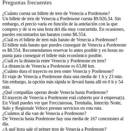
Preguntas frecuentes
¿Cuánto cuesta un billete de tren de Venecia a Pordenone?
Un billete de tren de Venecia a Pordenone cuesta $9.926,34. Sin
embargo, el precio varía en función de la antelación con la que
compres y de si es una hora del día muy concurrida. En ocasiones,
puedes encontrarlos tan baratos como $8.554.
¿Cuál es el billete de tren más barato de Venecia a Pordenone?
El billete más barato que puedes conseguir de Venecia a Pordenone
es $8.554. Recomendamos reservar lo antes posible y en horas no
punta para conseguir el billete más económico posible.
¿Cuál es la distancia entre Venecia y Pordenone en tren?
La distancia de Venecia a Pordenone es 63,88 km.
¿Cuánto dura el trayecto en tren entre Venecia y Pordenone?
El viaje de Venecia a Pordenone dura una media de 1 h y 23 min.
Sin embargo, la opción más rápida te llevará hasta allí en 0 h y 54
min.
¿Qué compañías operan desde Venecia hasta Pordenone?
El trayecto de Venecia a Pordenone está cubierto por 4 empresa(s).
En Virail puedes ver que Frecciarossa, Trenitalia, Intercity Notte,
Italo y Regionale Veloce prestan servicios en esta ruta.
¿Cuántos al día van de Venecia a Pordenone?
De Venecia hasta Pordenone hay una media de 167 conexiones al
día.
¿A qué hora sale el primer tren de Venecia a Pordenone?