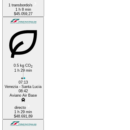
1 transbordo/s
1 h 8 min
$45.059,27
0.5 kg CO
2
1 h 29 min
07:13
Venezia - Santa Lucia
08:42
Aviano Air Base
directo
1 h 29 min
$48.691,89