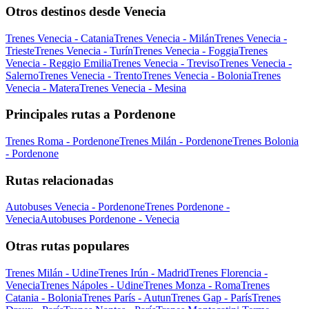
Otros destinos desde Venecia
Trenes Venecia - Catania
Trenes Venecia - Milán
Trenes Venecia -
Trieste
Trenes Venecia - Turín
Trenes Venecia - Foggia
Trenes
Venecia - Reggio Emilia
Trenes Venecia - Treviso
Trenes Venecia -
Salerno
Trenes Venecia - Trento
Trenes Venecia - Bolonia
Trenes
Venecia - Matera
Trenes Venecia - Mesina
Principales rutas a Pordenone
Trenes Roma - Pordenone
Trenes Milán - Pordenone
Trenes Bolonia
- Pordenone
Rutas relacionadas
Autobuses Venecia - Pordenone
Trenes Pordenone -
Venecia
Autobuses Pordenone - Venecia
Otras rutas populares
Trenes Milán - Udine
Trenes Irún - Madrid
Trenes Florencia -
Venecia
Trenes Nápoles - Udine
Trenes Monza - Roma
Trenes
Catania - Bolonia
Trenes París - Autun
Trenes Gap - París
Trenes