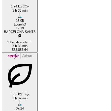
1.24 kg CO
2
3 h 39 min
15:05
LogroñO
19:19
BARCELONA SANTS
1 transbordo/s
3 h 39 min
$63.887,64
1.35 kg CO
2
3 h 59 min
07:24