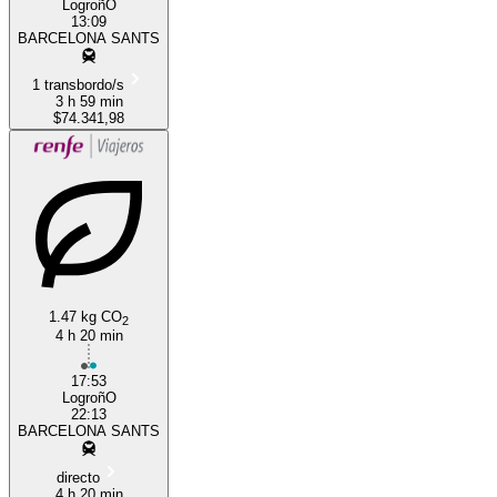
LogroñO
13:09
BARCELONA SANTS
1 transbordo/s
3 h 59 min
$74.341,98
1.47 kg CO
2
4 h 20 min
17:53
LogroñO
22:13
BARCELONA SANTS
directo
4 h 20 min