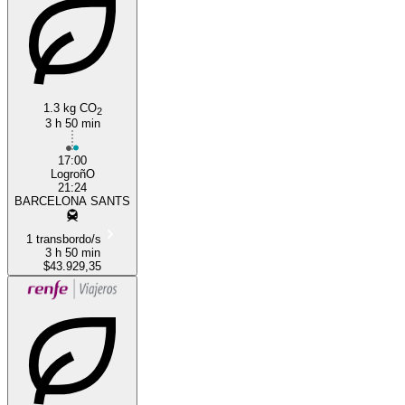
Barcelona
1.3 kg CO
2
3 h 50 min
17:00
LogroñO
21:24
BARCELONA SANTS
1 transbordo/s
3 h 50 min
$43.929,35