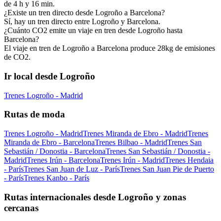
de 4 h y 16 min.
¿Existe un tren directo desde Logroño a Barcelona?
Sí, hay un tren directo entre Logroño y Barcelona.
¿Cuánto CO2 emite un viaje en tren desde Logroño hasta
Barcelona?
El viaje en tren de Logroño a Barcelona produce 28kg de emisiones
de CO2.
Ir local desde Logroño
Trenes Logroño - Madrid
Rutas de moda
Trenes Logroño - Madrid
Trenes Miranda de Ebro - Madrid
Trenes
Miranda de Ebro - Barcelona
Trenes Bilbao - Madrid
Trenes San
Sebastián / Donostia - Barcelona
Trenes San Sebastián / Donostia -
Madrid
Trenes Irún - Barcelona
Trenes Irún - Madrid
Trenes Hendaia
- París
Trenes San Juan de Luz - París
Trenes San Juan Pie de Puerto
- París
Trenes Kanbo - París
Rutas internacionales desde Logroño y zonas
cercanas