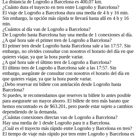
La distancia de Logroño a Barcelona es 400,07 km.
¿Cuánto dura el trayecto en tren entre Logroño y Barcelona?
El viaje de Logroño a Barcelona dura una media de 4 h y 16 min.
Sin embargo, la opción más rápida te llevará hasta allí en 4 h y 16
min.
¿Cuántos al día van de Logroño a Barcelona?
De Logroño hasta Barcelona hay una media de 1 conexiones al día.
¿A qué hora sale el primer tren de Logroño a Barcelona?
El primer tren desde Logroño hasta Barcelona sale a las 17:57. Sin
embargo, no olvides consultar con nosotros el horario del día en que
quieres viajar, ya que la hora puede variar.
¿A qué hora sale el último tren de Logroño a Barcelona?
El último tren de Logroño a Barcelona sale a las 17:57. Sin
embargo, asegúrate de consultar con nosotros el horario del día en
que quieres viajar, ya que la hora puede variar.
¿Debo reservar mi billete con antelación desde Logroño hasta
Barcelona?
Si puedes, te recomendamos que reserves tu billete lo antes posible
para asegurarte un mayor ahorro. El billete de tren más barato que
hemos encontrado es de $63.201, pero puede estar sujeto a cambios
dependiendo de la demanda.
¿Cuántas conexiones directas van de Logroño a Barcelona?
Hay una media de 1 desde Logroño para ir a Barcelona.
¿Cuál es el trayecto más rápido entre Logroño y Barcelona en tren?
El tiempo de viaje más rápido por tren entre Logroño y Barcelona es