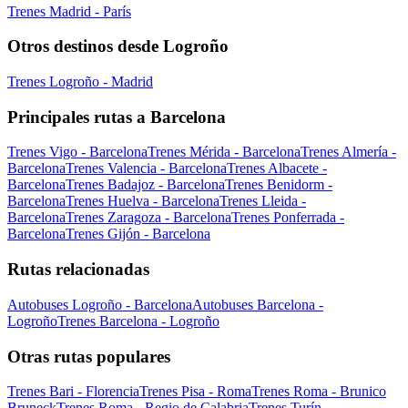
Trenes Madrid - París
Otros destinos desde Logroño
Trenes Logroño - Madrid
Principales rutas a Barcelona
Trenes Vigo - Barcelona
Trenes Mérida - Barcelona
Trenes Almería -
Barcelona
Trenes Valencia - Barcelona
Trenes Albacete -
Barcelona
Trenes Badajoz - Barcelona
Trenes Benidorm -
Barcelona
Trenes Huelva - Barcelona
Trenes Lleida -
Barcelona
Trenes Zaragoza - Barcelona
Trenes Ponferrada -
Barcelona
Trenes Gijón - Barcelona
Rutas relacionadas
Autobuses Logroño - Barcelona
Autobuses Barcelona -
Logroño
Trenes Barcelona - Logroño
Otras rutas populares
Trenes Bari - Florencia
Trenes Pisa - Roma
Trenes Roma - Brunico
Bruneck
Trenes Roma - Regio de Calabria
Trenes Turín -