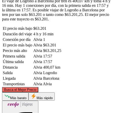
El viaje de Logroño a Barcelona por tren es 400,07 km y toma 4 h y
16 min. Hay 1 conexiones por día, con la primera salida en 17:57 y
la última en 17:57. Es posible viajar de Logroño a Barcelona por
tren por tan solo $63.201 o tanto como $63.201,25. El mejor precio
para este trayecto es $63.201.
El precio más bajo
$63.201
Duración del viaje
4 h y 16 min
Conexión por día
Alvia
1
El precio más bajo
Alvia
$63.201
Precio más alto
Alvia
$63.201,25
Primera salida
Alvia
17:57
Última salida
Alvia
17:57
Distancia
Alvia
400,07 km
Salida
Alvia
Logroño
Llegada
Alvia
Barcelona
Transportistas
Alvia
Alvia
©
CARTO
, ©
OpenStreetMap
contributors
Busca el Mejor Precio
Más barato
Más rápido
Logroño