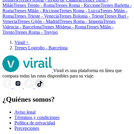
Milán
Trenes Trento - Roma
Trenes Roma - Riccione
Trenes Barletta -
Roma
Trenes Milán - Riccione
Trenes Roma - Lucca
Trenes Milán -
Roma
Trenes Trieste - Venecia
Trenes Bolonia - Trieste
Trenes Bari -
Venecia
Trenes Gijón - Madrid
Trenes Roma - Imperia
Trenes
Valencia - Barcelona
Trenes Módena - Roma
Trenes Milán -
Trento
Trenes Roma - Treviso
Virail
>
Trenes Logroño - Barcelona
Virail es una plataforma en línea que
compara todas las rutas disponibles para su viaje.
¿Quiénes somos?
Aviso legal
Términos y condiciones
Política de privacidad
Percepciones