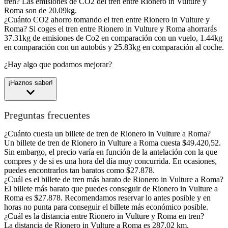
tren?
Las emisiones de CO2 del tren entre Rionero in Vulture y
Roma son de 20.09kg.
¿Cuánto CO2 ahorro tomando el tren entre Rionero in Vulture y
Roma?
Si coges el tren entre Rionero in Vulture y Roma ahorrarás
37.31kg de emisiones de Co2 en comparación con un vuelo, 1.44kg
en comparación con un autobús y 25.83kg en comparación al coche.
¿Hay algo que podamos mejorar?
¡Haznos saber!
Preguntas frecuentes
¿Cuánto cuesta un billete de tren de Rionero in Vulture a Roma?
Un billete de tren de Rionero in Vulture a Roma cuesta $49.420,52.
Sin embargo, el precio varía en función de la antelación con la que
compres y de si es una hora del día muy concurrida. En ocasiones,
puedes encontrarlos tan baratos como $27.878.
¿Cuál es el billete de tren más barato de Rionero in Vulture a Roma?
El billete más barato que puedes conseguir de Rionero in Vulture a
Roma es $27.878. Recomendamos reservar lo antes posible y en
horas no punta para conseguir el billete más económico posible.
¿Cuál es la distancia entre Rionero in Vulture y Roma en tren?
La distancia de Rionero in Vulture a Roma es 287,02 km.