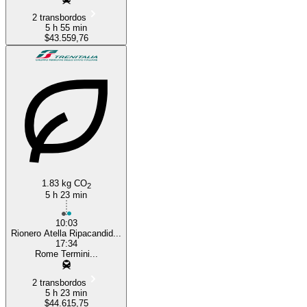
2 transbordos
5 h 55 min
$43.559,76
1.83 kg CO
2
5 h 23 min
10:03
Rionero Atella Ripacandid...
17:34
Rome Termini...
2 transbordos
5 h 23 min
$44.615,75