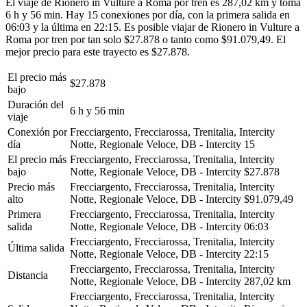
El viaje de Rionero in Vulture a Roma por tren es 287,02 km y toma
6 h y 56 min. Hay 15 conexiones por día, con la primera salida en
06:03 y la última en 22:15. Es posible viajar de Rionero in Vulture a
Roma por tren por tan solo $27.878 o tanto como $91.079,49. El
mejor precio para este trayecto es $27.878.
El precio más
$27.878
bajo
Duración del
6 h y 56 min
viaje
Conexión por
Frecciargento, Frecciarossa, Trenitalia, Intercity
día
Notte, Regionale Veloce, DB - Intercity
15
El precio más
Frecciargento, Frecciarossa, Trenitalia, Intercity
bajo
Notte, Regionale Veloce, DB - Intercity
$27.878
Precio más
Frecciargento, Frecciarossa, Trenitalia, Intercity
alto
Notte, Regionale Veloce, DB - Intercity
$91.079,49
Primera
Frecciargento, Frecciarossa, Trenitalia, Intercity
salida
Notte, Regionale Veloce, DB - Intercity
06:03
Frecciargento, Frecciarossa, Trenitalia, Intercity
Última salida
Notte, Regionale Veloce, DB - Intercity
22:15
Frecciargento, Frecciarossa, Trenitalia, Intercity
Distancia
Notte, Regionale Veloce, DB - Intercity
287,02 km
Frecciargento, Frecciarossa, Trenitalia, Intercity