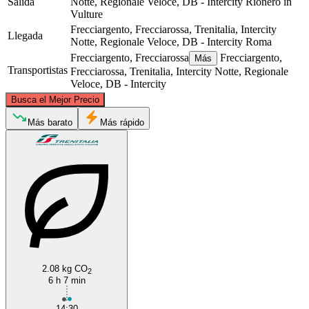
Salida
Notte, Regionale Veloce, DB - Intercity
Rionero in
Vulture
Frecciargento, Frecciarossa, Trenitalia, Intercity
Llegada
Notte, Regionale Veloce, DB - Intercity
Roma
Frecciargento, Frecciarossa
Frecciargento,
Más
Transportistas
Frecciarossa, Trenitalia, Intercity Notte, Regionale
Veloce, DB - Intercity
©
CARTO
, ©
OpenStreetMap
contributors
Busca el Mejor Precio
Más barato
Más rápido
Rome
Rionero in Vulture
2.08 kg CO
2
6 h 7 min
14:30