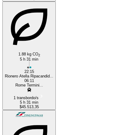
1.88 kg CO
2
5 h 31 min
22:15
Rionero Atella Ripacandid...
06:11
Rome Termini...
1 transbordo/s
5 h 31 min
$45.513,35