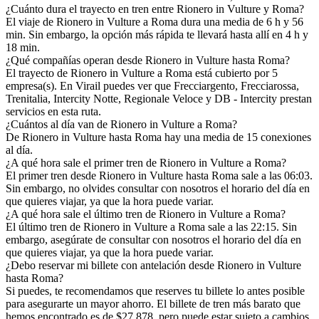
¿Cuánto dura el trayecto en tren entre Rionero in Vulture y Roma?
El viaje de Rionero in Vulture a Roma dura una media de 6 h y 56
min. Sin embargo, la opción más rápida te llevará hasta allí en 4 h y
18 min.
¿Qué compañías operan desde Rionero in Vulture hasta Roma?
El trayecto de Rionero in Vulture a Roma está cubierto por 5
empresa(s). En Virail puedes ver que Frecciargento, Frecciarossa,
Trenitalia, Intercity Notte, Regionale Veloce y DB - Intercity prestan
servicios en esta ruta.
¿Cuántos al día van de Rionero in Vulture a Roma?
De Rionero in Vulture hasta Roma hay una media de 15 conexiones
al día.
¿A qué hora sale el primer tren de Rionero in Vulture a Roma?
El primer tren desde Rionero in Vulture hasta Roma sale a las 06:03.
Sin embargo, no olvides consultar con nosotros el horario del día en
que quieres viajar, ya que la hora puede variar.
¿A qué hora sale el último tren de Rionero in Vulture a Roma?
El último tren de Rionero in Vulture a Roma sale a las 22:15. Sin
embargo, asegúrate de consultar con nosotros el horario del día en
que quieres viajar, ya que la hora puede variar.
¿Debo reservar mi billete con antelación desde Rionero in Vulture
hasta Roma?
Si puedes, te recomendamos que reserves tu billete lo antes posible
para asegurarte un mayor ahorro. El billete de tren más barato que
hemos encontrado es de $27.878, pero puede estar sujeto a cambios