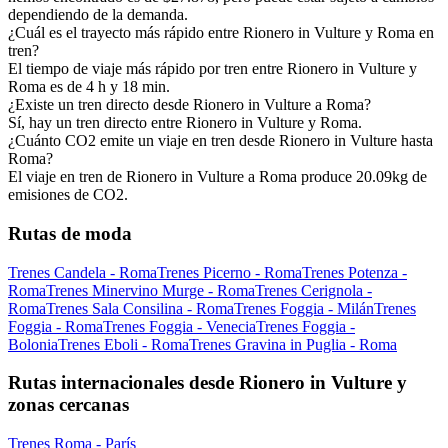
dependiendo de la demanda.
¿Cuál es el trayecto más rápido entre Rionero in Vulture y Roma en
tren?
El tiempo de viaje más rápido por tren entre Rionero in Vulture y
Roma es de 4 h y 18 min.
¿Existe un tren directo desde Rionero in Vulture a Roma?
Sí, hay un tren directo entre Rionero in Vulture y Roma.
¿Cuánto CO2 emite un viaje en tren desde Rionero in Vulture hasta
Roma?
El viaje en tren de Rionero in Vulture a Roma produce 20.09kg de
emisiones de CO2.
Rutas de moda
Trenes Candela - Roma
Trenes Picerno - Roma
Trenes Potenza -
Roma
Trenes Minervino Murge - Roma
Trenes Cerignola -
Roma
Trenes Sala Consilina - Roma
Trenes Foggia - Milán
Trenes
Foggia - Roma
Trenes Foggia - Venecia
Trenes Foggia -
Bolonia
Trenes Eboli - Roma
Trenes Gravina in Puglia - Roma
Rutas internacionales desde Rionero in Vulture y
zonas cercanas
Trenes Roma - París