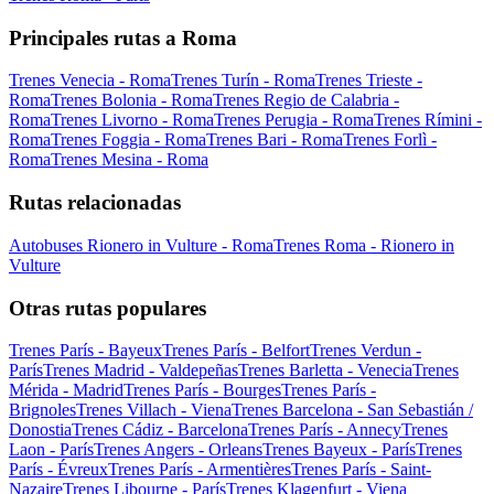
Principales rutas a Roma
Trenes Venecia - Roma
Trenes Turín - Roma
Trenes Trieste -
Roma
Trenes Bolonia - Roma
Trenes Regio de Calabria -
Roma
Trenes Livorno - Roma
Trenes Perugia - Roma
Trenes Rímini -
Roma
Trenes Foggia - Roma
Trenes Bari - Roma
Trenes Forlì -
Roma
Trenes Mesina - Roma
Rutas relacionadas
Autobuses Rionero in Vulture - Roma
Trenes Roma - Rionero in
Vulture
Otras rutas populares
Trenes París - Bayeux
Trenes París - Belfort
Trenes Verdun -
París
Trenes Madrid - Valdepeñas
Trenes Barletta - Venecia
Trenes
Mérida - Madrid
Trenes París - Bourges
Trenes París -
Brignoles
Trenes Villach - Viena
Trenes Barcelona - San Sebastián /
Donostia
Trenes Cádiz - Barcelona
Trenes París - Annecy
Trenes
Laon - París
Trenes Angers - Orleans
Trenes Bayeux - París
Trenes
París - Évreux
Trenes París - Armentières
Trenes París - Saint-
Nazaire
Trenes Libourne - París
Trenes Klagenfurt - Viena