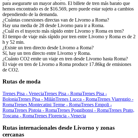
para asegurarte un mayor ahorro. El billete de tren más barato que
hemos encontrado es de $16.569, pero puede estar sujeto a cambios
dependiendo de la demanda.
¿Cuántas conexiones directas van de Livorno a Roma?
Hay una media de 28 desde Livorno para ir a Roma.
¿Cuál es el trayecto más rápido entre Livorno y Roma en tren?
El tiempo de viaje más rápido por tren entre Livorno y Roma es de 2
h y 52 min.
¿Existe un tren directo desde Livorno a Roma?
Sí, hay un tren directo entre Livorno y Roma.
¿Cuánto CO2 emite un viaje en tren desde Livorno hasta Roma?
El viaje en tren de Livorno a Roma produce 17.86kg de emisiones
de CO2.
Rutas de moda
Trenes Pisa - Venecia
Trenes Pisa - Roma
Trenes Pisa -
Bolonia
Trenes Pisa - Milán
Trenes Lucca - Roma
Trenes Viareggio -
Roma
Trenes Montecatini Terme - Roma
Trenes Empoli -
Roma
Trenes Pistoia - Roma
Trenes Poggibonsi - Roma
Trenes Prato,
Toscana - Roma
Trenes Florencia - Venecia
Rutas internacionales desde Livorno y zonas
cercanas