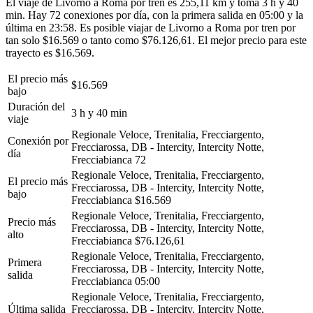
El viaje de Livorno a Roma por tren es 255,11 km y toma 3 h y 40
min. Hay 72 conexiones por día, con la primera salida en 05:00 y la
última en 23:58. Es posible viajar de Livorno a Roma por tren por
tan solo $16.569 o tanto como $76.126,61. El mejor precio para este
trayecto es $16.569.
El precio más
$16.569
bajo
Duración del
3 h y 40 min
viaje
Regionale Veloce, Trenitalia, Frecciargento,
Conexión por
Frecciarossa, DB - Intercity, Intercity Notte,
día
Frecciabianca
72
Regionale Veloce, Trenitalia, Frecciargento,
El precio más
Frecciarossa, DB - Intercity, Intercity Notte,
bajo
Frecciabianca
$16.569
Regionale Veloce, Trenitalia, Frecciargento,
Precio más
Frecciarossa, DB - Intercity, Intercity Notte,
alto
Frecciabianca
$76.126,61
Regionale Veloce, Trenitalia, Frecciargento,
Primera
Frecciarossa, DB - Intercity, Intercity Notte,
salida
Frecciabianca
05:00
Regionale Veloce, Trenitalia, Frecciargento,
Última salida
Frecciarossa, DB - Intercity, Intercity Notte,