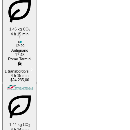
1.45 kg CO
2
4 h 15 min
12:29
Antignano
17:48
Rome Termini
1 transbordo/s
4 h 15 min
$24.235,06
1.44 kg CO
2
4 h 14 min