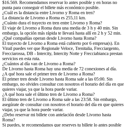
$16.569. Recomendamos reservar lo antes posible y en horas no
punta para conseguir el billete más económico posible.
¿Cuál es la distancia entre Livorno y Roma en tren?
La distancia de Livorno a Roma es 255,11 km.
¿Cuánto dura el trayecto en tren entre Livorno y Roma?
El viaje de Livorno a Roma dura una media de 3 h y 40 min. Sin
embargo, la opción más rápida te llevará hasta allí en 2 h y 52 min.
¿Qué compañías operan desde Livorno hasta Roma?
El trayecto de Livorno a Roma está cubierto por 6 empresa(s). En
Virail puedes ver que Regionale Veloce, Trenitalia, Frecciargento,
Frecciarossa, DB - Intercity, Intercity Notte y Frecciabianca prestan
servicios en esta ruta.
¿Cuántos al día van de Livorno a Roma?
De Livorno hasta Roma hay una media de 72 conexiones al día.
¿A qué hora sale el primer tren de Livorno a Roma?
El primer tren desde Livorno hasta Roma sale a las 05:00. Sin
embargo, no olvides consultar con nosotros el horario del día en que
quieres viajar, ya que la hora puede variar.
¿A qué hora sale el último tren de Livorno a Roma?
El último tren de Livorno a Roma sale a las 23:58. Sin embargo,
asegúrate de consultar con nosotros el horario del día en que quieres
viajar, ya que la hora puede variar.
¿Debo reservar mi billete con antelación desde Livorno hasta
Roma?
Si puedes, te recomendamos que reserves tu billete lo antes posible