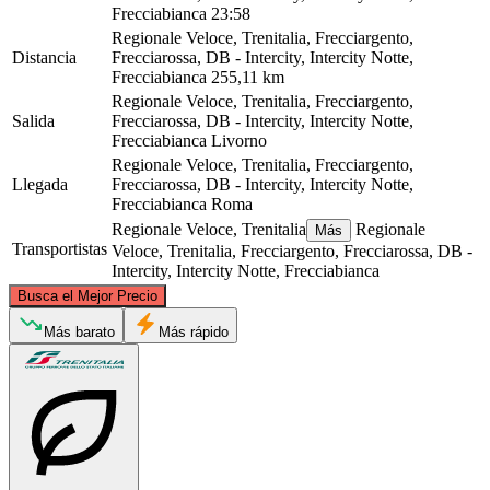
Frecciabianca
23:58
Regionale Veloce, Trenitalia, Frecciargento,
Distancia
Frecciarossa, DB - Intercity, Intercity Notte,
Frecciabianca
255,11 km
Regionale Veloce, Trenitalia, Frecciargento,
Salida
Frecciarossa, DB - Intercity, Intercity Notte,
Frecciabianca
Livorno
Regionale Veloce, Trenitalia, Frecciargento,
Llegada
Frecciarossa, DB - Intercity, Intercity Notte,
Frecciabianca
Roma
Regionale Veloce, Trenitalia
Regionale
Más
Transportistas
Veloce, Trenitalia, Frecciargento, Frecciarossa, DB -
Intercity, Intercity Notte, Frecciabianca
©
CARTO
, ©
OpenStreetMap
contributors
Busca el Mejor Precio
Livorno
Más barato
Más rápido