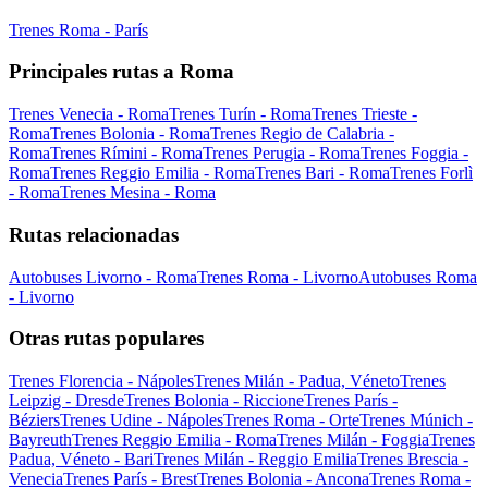
Trenes Roma - París
Principales rutas a Roma
Trenes Venecia - Roma
Trenes Turín - Roma
Trenes Trieste -
Roma
Trenes Bolonia - Roma
Trenes Regio de Calabria -
Roma
Trenes Rímini - Roma
Trenes Perugia - Roma
Trenes Foggia -
Roma
Trenes Reggio Emilia - Roma
Trenes Bari - Roma
Trenes Forlì
- Roma
Trenes Mesina - Roma
Rutas relacionadas
Autobuses Livorno - Roma
Trenes Roma - Livorno
Autobuses Roma
- Livorno
Otras rutas populares
Trenes Florencia - Nápoles
Trenes Milán - Padua, Véneto
Trenes
Leipzig - Dresde
Trenes Bolonia - Riccione
Trenes París -
Béziers
Trenes Udine - Nápoles
Trenes Roma - Orte
Trenes Múnich -
Bayreuth
Trenes Reggio Emilia - Roma
Trenes Milán - Foggia
Trenes
Padua, Véneto - Bari
Trenes Milán - Reggio Emilia
Trenes Brescia -
Venecia
Trenes París - Brest
Trenes Bolonia - Ancona
Trenes Roma -