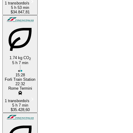
1 transbordo/s
5 h 53 min
$34.847,81
1.74 kg CO
2
5 h 7 min
15:28
Forli Train Station
22:32
Rome Termini
1 transbordo/s
5 h 7 min
$35.428,60