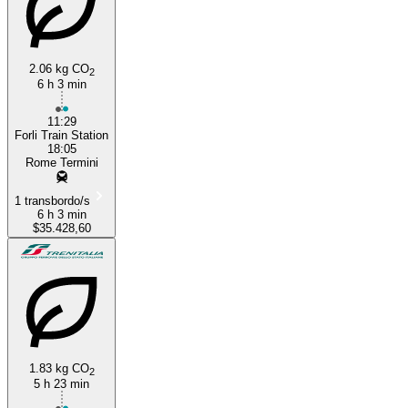
2.06 kg CO
2
6 h 3 min
11:29
Forli Train Station
18:05
Rome Termini
1 transbordo/s
6 h 3 min
$35.428,60
1.83 kg CO
2
5 h 23 min