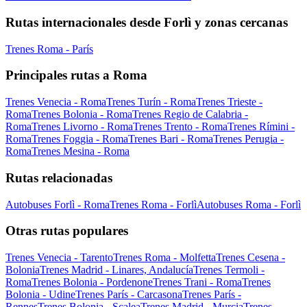
Rutas internacionales desde Forlì y zonas cercanas
Trenes Roma - París
Principales rutas a Roma
Trenes Venecia - Roma
Trenes Turín - Roma
Trenes Trieste -
Roma
Trenes Bolonia - Roma
Trenes Regio de Calabria -
Roma
Trenes Livorno - Roma
Trenes Trento - Roma
Trenes Rímini -
Roma
Trenes Foggia - Roma
Trenes Bari - Roma
Trenes Perugia -
Roma
Trenes Mesina - Roma
Rutas relacionadas
Autobuses Forlì - Roma
Trenes Roma - Forlì
Autobuses Roma - Forlì
Otras rutas populares
Trenes Venecia - Tarento
Trenes Roma - Molfetta
Trenes Cesena -
Bolonia
Trenes Madrid - Linares, Andalucía
Trenes Termoli -
Roma
Trenes Bolonia - Pordenone
Trenes Trani - Roma
Trenes
Bolonia - Udine
Trenes París - Carcasona
Trenes París -
Rennes
Trenes Bolonia - Scalea
Trenes Madrid - Murcia
Trenes