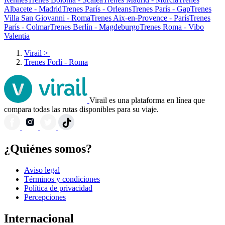
Albacete - Madrid
Trenes París - Orleans
Trenes París - Gap
Trenes
Villa San Giovanni - Roma
Trenes Aix-en-Provence - París
Trenes
París - Colmar
Trenes Berlín - Magdeburgo
Trenes Roma - Vibo
Valentia
Virail
>
Trenes Forlì - Roma
Virail es una plataforma en línea que
compara todas las rutas disponibles para su viaje.
¿Quiénes somos?
Aviso legal
Términos y condiciones
Política de privacidad
Percepciones
Internacional