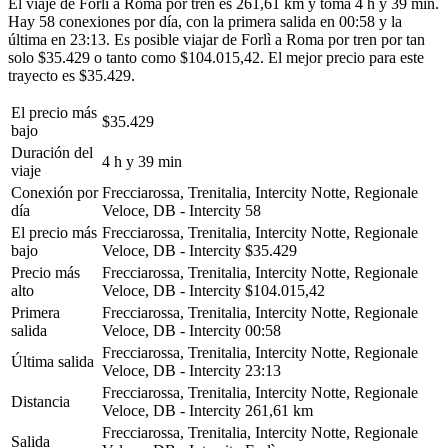
El viaje de Forlì a Roma por tren es 261,61 km y toma 4 h y 39 min.
Hay 58 conexiones por día, con la primera salida en 00:58 y la
última en 23:13. Es posible viajar de Forlì a Roma por tren por tan
solo $35.429 o tanto como $104.015,42. El mejor precio para este
trayecto es $35.429.
El precio más
$35.429
bajo
Duración del
4 h y 39 min
viaje
Conexión por
Frecciarossa, Trenitalia, Intercity Notte, Regionale
día
Veloce, DB - Intercity
58
El precio más
Frecciarossa, Trenitalia, Intercity Notte, Regionale
bajo
Veloce, DB - Intercity
$35.429
Precio más
Frecciarossa, Trenitalia, Intercity Notte, Regionale
alto
Veloce, DB - Intercity
$104.015,42
Primera
Frecciarossa, Trenitalia, Intercity Notte, Regionale
salida
Veloce, DB - Intercity
00:58
Frecciarossa, Trenitalia, Intercity Notte, Regionale
Última salida
Veloce, DB - Intercity
23:13
Frecciarossa, Trenitalia, Intercity Notte, Regionale
Distancia
Veloce, DB - Intercity
261,61 km
Frecciarossa, Trenitalia, Intercity Notte, Regionale
Salida