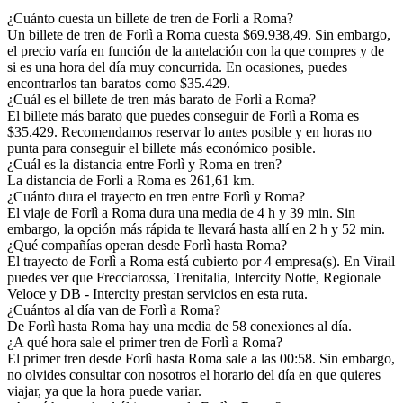
¿Cuánto cuesta un billete de tren de Forlì a Roma?
Un billete de tren de Forlì a Roma cuesta $69.938,49. Sin embargo,
el precio varía en función de la antelación con la que compres y de
si es una hora del día muy concurrida. En ocasiones, puedes
encontrarlos tan baratos como $35.429.
¿Cuál es el billete de tren más barato de Forlì a Roma?
El billete más barato que puedes conseguir de Forlì a Roma es
$35.429. Recomendamos reservar lo antes posible y en horas no
punta para conseguir el billete más económico posible.
¿Cuál es la distancia entre Forlì y Roma en tren?
La distancia de Forlì a Roma es 261,61 km.
¿Cuánto dura el trayecto en tren entre Forlì y Roma?
El viaje de Forlì a Roma dura una media de 4 h y 39 min. Sin
embargo, la opción más rápida te llevará hasta allí en 2 h y 52 min.
¿Qué compañías operan desde Forlì hasta Roma?
El trayecto de Forlì a Roma está cubierto por 4 empresa(s). En Virail
puedes ver que Frecciarossa, Trenitalia, Intercity Notte, Regionale
Veloce y DB - Intercity prestan servicios en esta ruta.
¿Cuántos al día van de Forlì a Roma?
De Forlì hasta Roma hay una media de 58 conexiones al día.
¿A qué hora sale el primer tren de Forlì a Roma?
El primer tren desde Forlì hasta Roma sale a las 00:58. Sin embargo,
no olvides consultar con nosotros el horario del día en que quieres
viajar, ya que la hora puede variar.