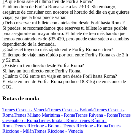
¿A qué hora sale el último tren de Forlì a Roma?
El último tren de Forlì a Roma sale a las 23:13. Sin embargo,
asegúrate de consultar con nosotros el horario del día en que quieres
viajar, ya que la hora puede variar.
¿Debo reservar mi billete con antelación desde Forlì hasta Roma?
Si puedes, te recomendamos que reserves tu billete lo antes posible
para asegurarte un mayor ahorro. El billete de tren más barato que
hemos encontrado es de $35.429, pero puede estar sujeto a cambios
dependiendo de la demanda.
¿Cuál es el trayecto más rápido entre Forlì y Roma en tren?
El tiempo de viaje más rápido por tren entre Forlì y Roma es de 2 h
y 52 min.
¿Existe un tren directo desde Forlì a Roma?
Sí, hay un tren directo entre Forlì y Roma.
¿Cuánto CO2 emite un viaje en tren desde Forlì hasta Roma?
El viaje en tren de Forlì a Roma produce 18.31kg de emisiones de
CO2.
Rutas de moda
Trenes Cesena - Venecia
Trenes Cesena - Bolonia
Trenes Cesena -
Roma
Trenes Milano Marittima - Roma
Trenes Rávena - Roma
Trenes
Cesenatico - Roma
Trenes Imola - Roma
Trenes Rímini -
Roma
Trenes Riccione - Bolonia
Trenes Riccione - Roma
Trenes
Riccione - Milán
Trenes Riccione - Venecia