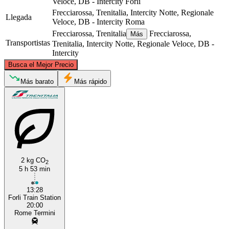
Veloce, DB - Intercity
Forlì
Frecciarossa, Trenitalia, Intercity Notte, Regionale
Llegada
Veloce, DB - Intercity
Roma
Frecciarossa, Trenitalia
Frecciarossa,
Más
Transportistas
Trenitalia, Intercity Notte, Regionale Veloce, DB -
Intercity
©
CARTO
, ©
OpenStreetMap
contributors
Busca el Mejor Precio
Forlì
Más barato
Más rápido
2 kg CO
2
5 h 53 min
Rome
13:28
Forli Train Station
20:00
Rome Termini