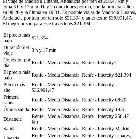
El viaje de Madrid a Linares, Andalucía por tren es 258,47 km y
toma 3 h y 17 min. Hay 2 conexiones por día, con la primera salida
en 08:20 y la última en 19:31. Es posible viajar de Madrid a Linares,
Andalucía por tren por tan solo $21.394 o tanto como $36.991,47.
El mejor precio para este trayecto es $21.394.
El precio más
$21.394
bajo
Duración del
3 h y 17 min
viaje
Conexión por
Renfe - Media Distancia, Renfe - Intercity
2
día
El precio más
Renfe - Media Distancia, Renfe - Intercity
$21.394
bajo
Precio más
Renfe - Media Distancia, Renfe - Intercity
alto
$36.991,47
Primera
Renfe - Media Distancia, Renfe - Intercity
08:20
salida
Última salida
Renfe - Media Distancia, Renfe - Intercity
19:31
Renfe - Media Distancia, Renfe - Intercity
258,47
Distancia
km
Salida
Renfe - Media Distancia, Renfe - Intercity
Madrid
Renfe - Media Distancia, Renfe - Intercity
Linares,
Llegada