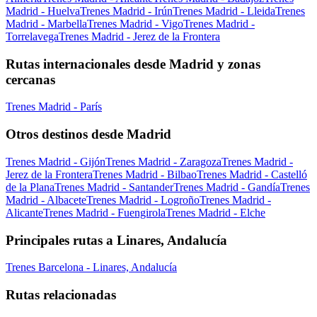
Madrid - Huelva
Trenes Madrid - Irún
Trenes Madrid - Lleida
Trenes
Madrid - Marbella
Trenes Madrid - Vigo
Trenes Madrid -
Torrelavega
Trenes Madrid - Jerez de la Frontera
Rutas internacionales desde Madrid y zonas
cercanas
Trenes Madrid - París
Otros destinos desde Madrid
Trenes Madrid - Gijón
Trenes Madrid - Zaragoza
Trenes Madrid -
Jerez de la Frontera
Trenes Madrid - Bilbao
Trenes Madrid - Castelló
de la Plana
Trenes Madrid - Santander
Trenes Madrid - Gandía
Trenes
Madrid - Albacete
Trenes Madrid - Logroño
Trenes Madrid -
Alicante
Trenes Madrid - Fuengirola
Trenes Madrid - Elche
Principales rutas a Linares, Andalucía
Trenes Barcelona - Linares, Andalucía
Rutas relacionadas