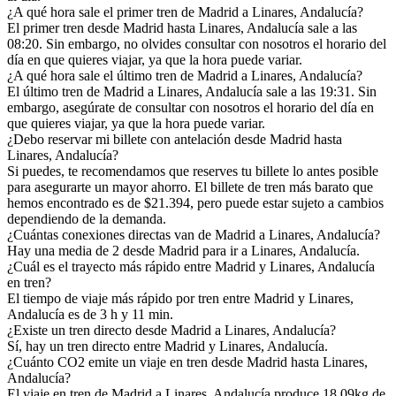
¿A qué hora sale el primer tren de Madrid a Linares, Andalucía?
El primer tren desde Madrid hasta Linares, Andalucía sale a las
08:20. Sin embargo, no olvides consultar con nosotros el horario del
día en que quieres viajar, ya que la hora puede variar.
¿A qué hora sale el último tren de Madrid a Linares, Andalucía?
El último tren de Madrid a Linares, Andalucía sale a las 19:31. Sin
embargo, asegúrate de consultar con nosotros el horario del día en
que quieres viajar, ya que la hora puede variar.
¿Debo reservar mi billete con antelación desde Madrid hasta
Linares, Andalucía?
Si puedes, te recomendamos que reserves tu billete lo antes posible
para asegurarte un mayor ahorro. El billete de tren más barato que
hemos encontrado es de $21.394, pero puede estar sujeto a cambios
dependiendo de la demanda.
¿Cuántas conexiones directas van de Madrid a Linares, Andalucía?
Hay una media de 2 desde Madrid para ir a Linares, Andalucía.
¿Cuál es el trayecto más rápido entre Madrid y Linares, Andalucía
en tren?
El tiempo de viaje más rápido por tren entre Madrid y Linares,
Andalucía es de 3 h y 11 min.
¿Existe un tren directo desde Madrid a Linares, Andalucía?
Sí, hay un tren directo entre Madrid y Linares, Andalucía.
¿Cuánto CO2 emite un viaje en tren desde Madrid hasta Linares,
Andalucía?
El viaje en tren de Madrid a Linares, Andalucía produce 18.09kg de