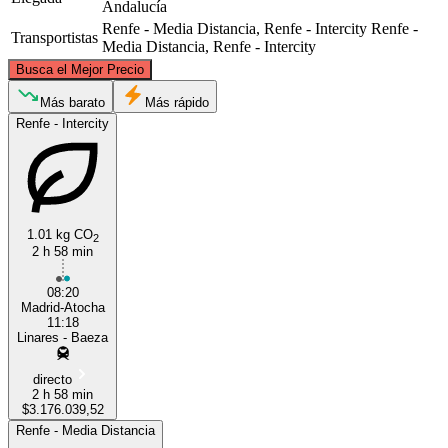
Andalucía
Renfe - Media Distancia, Renfe - Intercity
Renfe -
Transportistas
Media Distancia, Renfe - Intercity
©
CARTO
, ©
OpenStreetMap
contributors
Busca el Mejor Precio
Madrid
Más barato
Más rápido
Renfe - Intercity
1.01 kg CO
2
2 h 58 min
08:20
Linares, Andalusia
Madrid-Atocha
11:18
Linares - Baeza
directo
2 h 58 min
$3.176.039,52
Renfe - Media Distancia