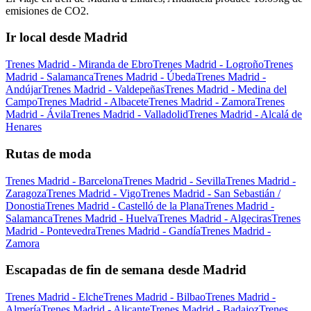
emisiones de CO2.
Ir local desde Madrid
Trenes Madrid - Miranda de Ebro
Trenes Madrid - Logroño
Trenes
Madrid - Salamanca
Trenes Madrid - Úbeda
Trenes Madrid -
Andújar
Trenes Madrid - Valdepeñas
Trenes Madrid - Medina del
Campo
Trenes Madrid - Albacete
Trenes Madrid - Zamora
Trenes
Madrid - Ávila
Trenes Madrid - Valladolid
Trenes Madrid - Alcalá de
Henares
Rutas de moda
Trenes Madrid - Barcelona
Trenes Madrid - Sevilla
Trenes Madrid -
Zaragoza
Trenes Madrid - Vigo
Trenes Madrid - San Sebastián /
Donostia
Trenes Madrid - Castelló de la Plana
Trenes Madrid -
Salamanca
Trenes Madrid - Huelva
Trenes Madrid - Algeciras
Trenes
Madrid - Pontevedra
Trenes Madrid - Gandía
Trenes Madrid -
Zamora
Escapadas de fin de semana desde Madrid
Trenes Madrid - Elche
Trenes Madrid - Bilbao
Trenes Madrid -
Almería
Trenes Madrid - Alicante
Trenes Madrid - Badajoz
Trenes