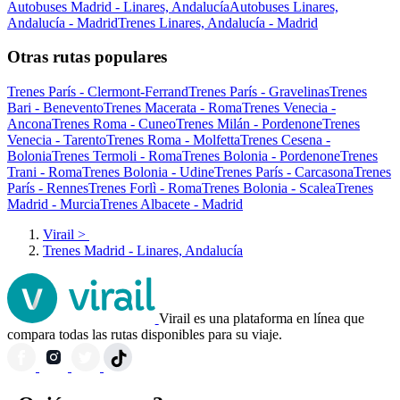
Autobuses Madrid - Linares, Andalucía
Autobuses Linares,
Andalucía - Madrid
Trenes Linares, Andalucía - Madrid
Otras rutas populares
Trenes París - Clermont-Ferrand
Trenes París - Gravelinas
Trenes
Bari - Benevento
Trenes Macerata - Roma
Trenes Venecia -
Ancona
Trenes Roma - Cuneo
Trenes Milán - Pordenone
Trenes
Venecia - Tarento
Trenes Roma - Molfetta
Trenes Cesena -
Bolonia
Trenes Termoli - Roma
Trenes Bolonia - Pordenone
Trenes
Trani - Roma
Trenes Bolonia - Udine
Trenes París - Carcasona
Trenes
París - Rennes
Trenes Forlì - Roma
Trenes Bolonia - Scalea
Trenes
Madrid - Murcia
Trenes Albacete - Madrid
Virail
>
Trenes Madrid - Linares, Andalucía
Virail es una plataforma en línea que
compara todas las rutas disponibles para su viaje.