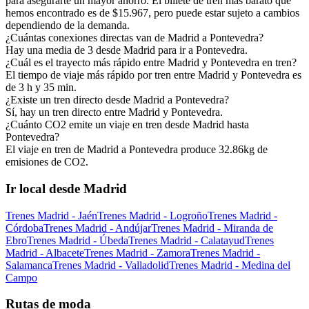
para asegurarte un mayor ahorro. El billete de tren más barato que
hemos encontrado es de $15.967, pero puede estar sujeto a cambios
dependiendo de la demanda.
¿Cuántas conexiones directas van de Madrid a Pontevedra?
Hay una media de 3 desde Madrid para ir a Pontevedra.
¿Cuál es el trayecto más rápido entre Madrid y Pontevedra en tren?
El tiempo de viaje más rápido por tren entre Madrid y Pontevedra es
de 3 h y 35 min.
¿Existe un tren directo desde Madrid a Pontevedra?
Sí, hay un tren directo entre Madrid y Pontevedra.
¿Cuánto CO2 emite un viaje en tren desde Madrid hasta
Pontevedra?
El viaje en tren de Madrid a Pontevedra produce 32.86kg de
emisiones de CO2.
Ir local desde Madrid
Trenes Madrid - Jaén
Trenes Madrid - Logroño
Trenes Madrid -
Córdoba
Trenes Madrid - Andújar
Trenes Madrid - Miranda de
Ebro
Trenes Madrid - Úbeda
Trenes Madrid - Calatayud
Trenes
Madrid - Albacete
Trenes Madrid - Zamora
Trenes Madrid -
Salamanca
Trenes Madrid - Valladolid
Trenes Madrid - Medina del
Campo
Rutas de moda