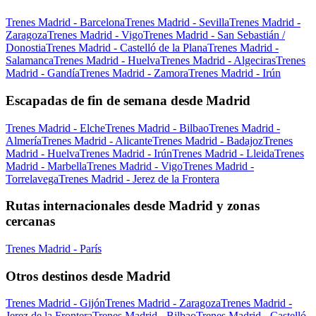
Trenes Madrid - Barcelona
Trenes Madrid - Sevilla
Trenes Madrid -
Zaragoza
Trenes Madrid - Vigo
Trenes Madrid - San Sebastián /
Donostia
Trenes Madrid - Castelló de la Plana
Trenes Madrid -
Salamanca
Trenes Madrid - Huelva
Trenes Madrid - Algeciras
Trenes
Madrid - Gandía
Trenes Madrid - Zamora
Trenes Madrid - Irún
Escapadas de fin de semana desde Madrid
Trenes Madrid - Elche
Trenes Madrid - Bilbao
Trenes Madrid -
Almería
Trenes Madrid - Alicante
Trenes Madrid - Badajoz
Trenes
Madrid - Huelva
Trenes Madrid - Irún
Trenes Madrid - Lleida
Trenes
Madrid - Marbella
Trenes Madrid - Vigo
Trenes Madrid -
Torrelavega
Trenes Madrid - Jerez de la Frontera
Rutas internacionales desde Madrid y zonas
cercanas
Trenes Madrid - París
Otros destinos desde Madrid
Trenes Madrid - Gijón
Trenes Madrid - Zaragoza
Trenes Madrid -
Jerez de la Frontera
Trenes Madrid - Bilbao
Trenes Madrid - Castelló