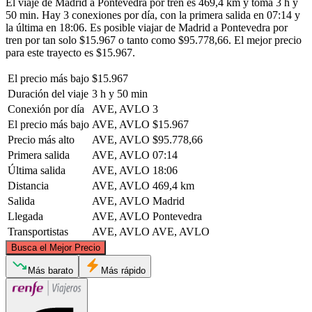
El viaje de Madrid a Pontevedra por tren es 469,4 km y toma 3 h y
50 min. Hay 3 conexiones por día, con la primera salida en 07:14 y
la última en 18:06. Es posible viajar de Madrid a Pontevedra por
tren por tan solo $15.967 o tanto como $95.778,66. El mejor precio
para este trayecto es $15.967.
El precio más bajo
$15.967
Duración del viaje
3 h y 50 min
Conexión por día
AVE, AVLO
3
El precio más bajo
AVE, AVLO
$15.967
Precio más alto
AVE, AVLO
$95.778,66
Primera salida
AVE, AVLO
07:14
Última salida
AVE, AVLO
18:06
Distancia
AVE, AVLO
469,4 km
Salida
AVE, AVLO
Madrid
Llegada
AVE, AVLO
Pontevedra
Transportistas
AVE, AVLO
AVE, AVLO
©
CARTO
, ©
OpenStreetMap
contributors
Busca el Mejor Precio
Más barato
Más rápido
Pontevedra