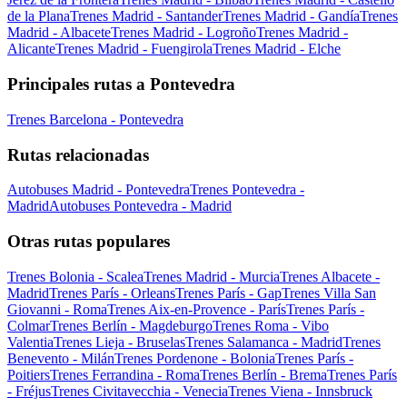
de la Plana
Trenes Madrid - Santander
Trenes Madrid - Gandía
Trenes
Madrid - Albacete
Trenes Madrid - Logroño
Trenes Madrid -
Alicante
Trenes Madrid - Fuengirola
Trenes Madrid - Elche
Principales rutas a Pontevedra
Trenes Barcelona - Pontevedra
Rutas relacionadas
Autobuses Madrid - Pontevedra
Trenes Pontevedra -
Madrid
Autobuses Pontevedra - Madrid
Otras rutas populares
Trenes Bolonia - Scalea
Trenes Madrid - Murcia
Trenes Albacete -
Madrid
Trenes París - Orleans
Trenes París - Gap
Trenes Villa San
Giovanni - Roma
Trenes Aix-en-Provence - París
Trenes París -
Colmar
Trenes Berlín - Magdeburgo
Trenes Roma - Vibo
Valentia
Trenes Lieja - Bruselas
Trenes Salamanca - Madrid
Trenes
Benevento - Milán
Trenes Pordenone - Bolonia
Trenes París -
Poitiers
Trenes Ferrandina - Roma
Trenes Berlín - Brema
Trenes París
- Fréjus
Trenes Civitavecchia - Venecia
Trenes Viena - Innsbruck