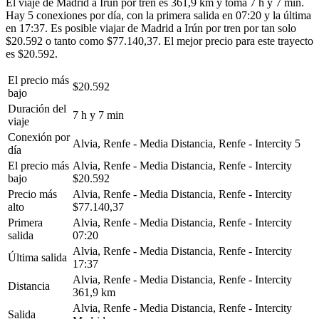
El viaje de Madrid a Irún por tren es 361,9 km y toma 7 h y 7 min.
Hay 5 conexiones por día, con la primera salida en 07:20 y la última
en 17:37. Es posible viajar de Madrid a Irún por tren por tan solo
$20.592 o tanto como $77.140,37. El mejor precio para este trayecto
es $20.592.
El precio más
$20.592
bajo
Duración del
7 h y 7 min
viaje
Conexión por
Alvia, Renfe - Media Distancia, Renfe - Intercity
5
día
El precio más
Alvia, Renfe - Media Distancia, Renfe - Intercity
bajo
$20.592
Precio más
Alvia, Renfe - Media Distancia, Renfe - Intercity
alto
$77.140,37
Primera
Alvia, Renfe - Media Distancia, Renfe - Intercity
salida
07:20
Alvia, Renfe - Media Distancia, Renfe - Intercity
Última salida
17:37
Alvia, Renfe - Media Distancia, Renfe - Intercity
Distancia
361,9 km
Alvia, Renfe - Media Distancia, Renfe - Intercity
Salida