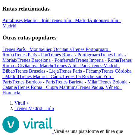
Rutas relacionadas
Autobuses Madrid - Irún
Trenes Irún - Madrid
Autobuses Irún -
Madrid
Otras rutas populares
Trenes París - Montpellier, Occitania
Trenes Portogruaro -
Roma
Trenes París - Pau
Trenes Roma - Portogruaro
Trenes París -
Morlaix
Trenes Barcelona - Ponferrada
Trenes Imperia - Roma
Trenes
Roma - Civitanova Marche
Trenes Albi - París
Trenes Madrid -
Bilbao
Trenes Bruselas - Lieja
Trenes París - Fécamp
Trenes Córdoba
- Madrid
Trenes Madrid - Cádiz
Trenes La Roche-sur-Yon -
París
Trenes Burdeos - París
Trenes Barletta - Milán
Trenes Bolonia -
Catania
Trenes Roma - Cupra Marittima
Trenes Padua, Véneto -
Florencia
Virail
>
Trenes Madrid - Irún
Virail es una plataforma en línea que