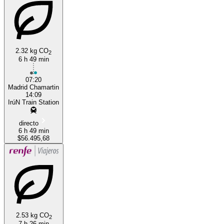
2.32 kg CO
2
6 h 49 min
07:20
Madrid Chamartin
14:09
IrúN Train Station
directo
6 h 49 min
$56.495,68
2.53 kg CO
2
7 h 26 min