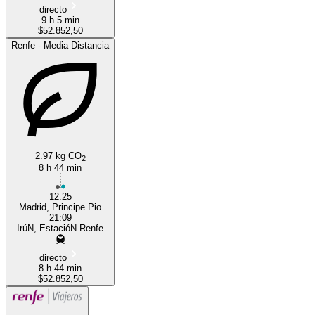
directo
9 h 5 min
$52.852,50
Renfe - Media Distancia
2.97 kg CO
2
8 h 44 min
12:25
Madrid, Principe Pio
21:09
IrúN, EstacióN Renfe
directo
8 h 44 min
$52.852,50