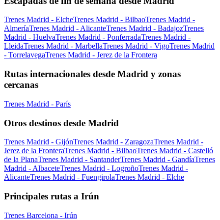
Escapadas de fin de semana desde Madrid
Trenes Madrid - Elche
Trenes Madrid - Bilbao
Trenes Madrid -
Almería
Trenes Madrid - Alicante
Trenes Madrid - Badajoz
Trenes
Madrid - Huelva
Trenes Madrid - Ponferrada
Trenes Madrid -
Lleida
Trenes Madrid - Marbella
Trenes Madrid - Vigo
Trenes Madrid
- Torrelavega
Trenes Madrid - Jerez de la Frontera
Rutas internacionales desde Madrid y zonas
cercanas
Trenes Madrid - París
Otros destinos desde Madrid
Trenes Madrid - Gijón
Trenes Madrid - Zaragoza
Trenes Madrid -
Jerez de la Frontera
Trenes Madrid - Bilbao
Trenes Madrid - Castelló
de la Plana
Trenes Madrid - Santander
Trenes Madrid - Gandía
Trenes
Madrid - Albacete
Trenes Madrid - Logroño
Trenes Madrid -
Alicante
Trenes Madrid - Fuengirola
Trenes Madrid - Elche
Principales rutas a Irún
Trenes Barcelona - Irún