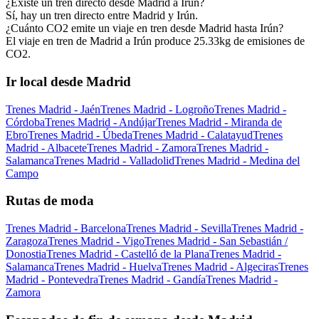
¿Existe un tren directo desde Madrid a Irún?
Sí, hay un tren directo entre Madrid y Irún.
¿Cuánto CO2 emite un viaje en tren desde Madrid hasta Irún?
El viaje en tren de Madrid a Irún produce 25.33kg de emisiones de
CO2.
Ir local desde Madrid
Trenes Madrid - Jaén
Trenes Madrid - Logroño
Trenes Madrid -
Córdoba
Trenes Madrid - Andújar
Trenes Madrid - Miranda de
Ebro
Trenes Madrid - Úbeda
Trenes Madrid - Calatayud
Trenes
Madrid - Albacete
Trenes Madrid - Zamora
Trenes Madrid -
Salamanca
Trenes Madrid - Valladolid
Trenes Madrid - Medina del
Campo
Rutas de moda
Trenes Madrid - Barcelona
Trenes Madrid - Sevilla
Trenes Madrid -
Zaragoza
Trenes Madrid - Vigo
Trenes Madrid - San Sebastián /
Donostia
Trenes Madrid - Castelló de la Plana
Trenes Madrid -
Salamanca
Trenes Madrid - Huelva
Trenes Madrid - Algeciras
Trenes
Madrid - Pontevedra
Trenes Madrid - Gandía
Trenes Madrid -
Zamora