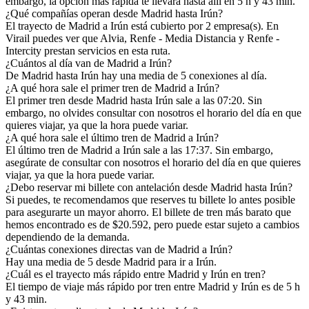
embargo, la opción más rápida te llevará hasta allí en 5 h y 43 min.
¿Qué compañías operan desde Madrid hasta Irún?
El trayecto de Madrid a Irún está cubierto por 2 empresa(s). En
Virail puedes ver que Alvia, Renfe - Media Distancia y Renfe -
Intercity prestan servicios en esta ruta.
¿Cuántos al día van de Madrid a Irún?
De Madrid hasta Irún hay una media de 5 conexiones al día.
¿A qué hora sale el primer tren de Madrid a Irún?
El primer tren desde Madrid hasta Irún sale a las 07:20. Sin
embargo, no olvides consultar con nosotros el horario del día en que
quieres viajar, ya que la hora puede variar.
¿A qué hora sale el último tren de Madrid a Irún?
El último tren de Madrid a Irún sale a las 17:37. Sin embargo,
asegúrate de consultar con nosotros el horario del día en que quieres
viajar, ya que la hora puede variar.
¿Debo reservar mi billete con antelación desde Madrid hasta Irún?
Si puedes, te recomendamos que reserves tu billete lo antes posible
para asegurarte un mayor ahorro. El billete de tren más barato que
hemos encontrado es de $20.592, pero puede estar sujeto a cambios
dependiendo de la demanda.
¿Cuántas conexiones directas van de Madrid a Irún?
Hay una media de 5 desde Madrid para ir a Irún.
¿Cuál es el trayecto más rápido entre Madrid y Irún en tren?
El tiempo de viaje más rápido por tren entre Madrid y Irún es de 5 h
y 43 min.