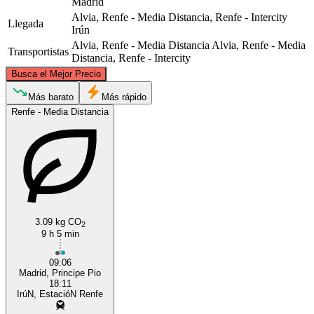
Madrid
Alvia, Renfe - Media Distancia, Renfe - Intercity
Llegada
Irún
Alvia, Renfe - Media Distancia
Alvia, Renfe - Media
Transportistas
Distancia, Renfe - Intercity
©
CARTO
, ©
OpenStreetMap
contributors
Busca el Mejor Precio
Irun
Más barato
Más rápido
Renfe - Media Distancia
3.09 kg CO
2
9 h 5 min
Madrid
09:06
Madrid, Principe Pio
18:11
IrúN, EstacióN Renfe