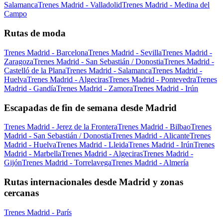
Salamanca
Trenes Madrid - Valladolid
Trenes Madrid - Medina del
Campo
Rutas de moda
Trenes Madrid - Barcelona
Trenes Madrid - Sevilla
Trenes Madrid -
Zaragoza
Trenes Madrid - San Sebastián / Donostia
Trenes Madrid -
Castelló de la Plana
Trenes Madrid - Salamanca
Trenes Madrid -
Huelva
Trenes Madrid - Algeciras
Trenes Madrid - Pontevedra
Trenes
Madrid - Gandía
Trenes Madrid - Zamora
Trenes Madrid - Irún
Escapadas de fin de semana desde Madrid
Trenes Madrid - Jerez de la Frontera
Trenes Madrid - Bilbao
Trenes
Madrid - San Sebastián / Donostia
Trenes Madrid - Alicante
Trenes
Madrid - Huelva
Trenes Madrid - Lleida
Trenes Madrid - Irún
Trenes
Madrid - Marbella
Trenes Madrid - Algeciras
Trenes Madrid -
Gijón
Trenes Madrid - Torrelavega
Trenes Madrid - Almería
Rutas internacionales desde Madrid y zonas
cercanas
Trenes Madrid - París