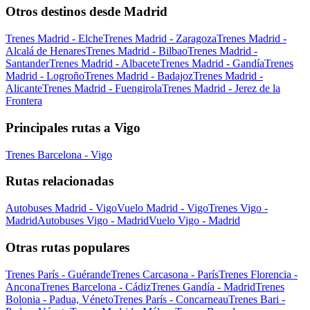
Otros destinos desde Madrid
Trenes Madrid - Elche
Trenes Madrid - Zaragoza
Trenes Madrid -
Alcalá de Henares
Trenes Madrid - Bilbao
Trenes Madrid -
Santander
Trenes Madrid - Albacete
Trenes Madrid - Gandía
Trenes
Madrid - Logroño
Trenes Madrid - Badajoz
Trenes Madrid -
Alicante
Trenes Madrid - Fuengirola
Trenes Madrid - Jerez de la
Frontera
Principales rutas a Vigo
Trenes Barcelona - Vigo
Rutas relacionadas
Autobuses Madrid - Vigo
Vuelo Madrid - Vigo
Trenes Vigo -
Madrid
Autobuses Vigo - Madrid
Vuelo Vigo - Madrid
Otras rutas populares
Trenes París - Guérande
Trenes Carcasona - París
Trenes Florencia -
Ancona
Trenes Barcelona - Cádiz
Trenes Gandía - Madrid
Trenes
Bolonia - Padua, Véneto
Trenes París - Concarneau
Trenes Bari -