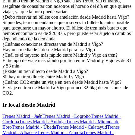
El último tren de Madrid a Vigo sale a las 18:06. Sin embargo,
asegúrate de consultar con nosotros el horario del día en que quieres
viajar, ya que la hora puede variar.
¿Debo reservar mi billete con antelación desde Madrid hasta Vigo?
Si puedes, te recomendamos que reserves tu billete lo antes posible
para asegurarte un mayor ahorro. El billete de tren más barato que
hemos encontrado es de $26.875, pero puede estar sujeto a cambios
dependiendo de la demanda.
¿Cuántas conexiones directas van de Madrid a Vigo?
Hay una media de 2 desde Madrid para ir a Vigo.
¿Cuál es el trayecto más rápido entre Madrid y Vigo en tren?
El tiempo de viaje más rápido por tren entre Madrid y Vigo es de 3 h
y 53 min.
¿Existe un tren directo desde Madrid a Vigo?
Sí, hay un tren directo entre Madrid y Vigo.
¿Cuánto CO2 emite un viaje en tren desde Madrid hasta Vigo?
El viaje en tren de Madrid a Vigo produce 32.6kg de emisiones de
CO2.
Ir local desde Madrid
Trenes Madrid - Jaén
Trenes Madrid - Logroño
Trenes Madrid -
Córdoba
Trenes Madrid - Andújar
Trenes Madrid - Miranda de
Ebro
Trenes Madrid - Úbeda
Trenes Madrid - Calatayud
Trenes
Madrid - Albacete
Trenes Madrid - Zamora
Trenes Madrid -