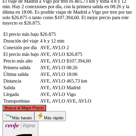
El viaje de Madrid a Vigo por tren es 465,73 km y toma 4 h y 12
min. Hay 2 conexiones por día, con la primera salida en 08:26 y la
última en 18:06. Es posible viajar de Madrid a Vigo por tren por tan
solo $26.875 o tanto como $107.394,60. El mejor precio para este
trayecto es $26.875.
El precio más bajo
$26.875
Duración del viaje
4 h y 12 min
Conexión por día
AVE, AVLO
2
El precio más bajo
AVE, AVLO
$26.875
Precio más alto
AVE, AVLO
$107.394,60
Primera salida
AVE, AVLO
08:26
Última salida
AVE, AVLO
18:06
Distancia
AVE, AVLO
465,73 km
Salida
AVE, AVLO
Madrid
Llegada
AVE, AVLO
Vigo
Transportistas
AVE, AVLO
AVE, AVLO
©
CARTO
, ©
OpenStreetMap
contributors
Busca el Mejor Precio
Más barato
Más rápido
Vigo