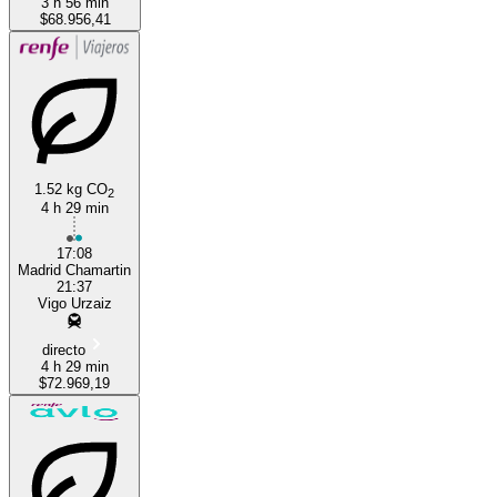
3 h 56 min
$68.956,41
1.52 kg CO
2
4 h 29 min
17:08
Madrid Chamartin
21:37
Vigo Urzaiz
directo
4 h 29 min
$72.969,19