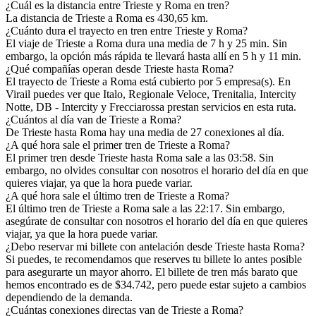
¿Cuál es la distancia entre Trieste y Roma en tren?
La distancia de Trieste a Roma es 430,65 km.
¿Cuánto dura el trayecto en tren entre Trieste y Roma?
El viaje de Trieste a Roma dura una media de 7 h y 25 min. Sin
embargo, la opción más rápida te llevará hasta allí en 5 h y 11 min.
¿Qué compañías operan desde Trieste hasta Roma?
El trayecto de Trieste a Roma está cubierto por 5 empresa(s). En
Virail puedes ver que Italo, Regionale Veloce, Trenitalia, Intercity
Notte, DB - Intercity y Frecciarossa prestan servicios en esta ruta.
¿Cuántos al día van de Trieste a Roma?
De Trieste hasta Roma hay una media de 27 conexiones al día.
¿A qué hora sale el primer tren de Trieste a Roma?
El primer tren desde Trieste hasta Roma sale a las 03:58. Sin
embargo, no olvides consultar con nosotros el horario del día en que
quieres viajar, ya que la hora puede variar.
¿A qué hora sale el último tren de Trieste a Roma?
El último tren de Trieste a Roma sale a las 22:17. Sin embargo,
asegúrate de consultar con nosotros el horario del día en que quieres
viajar, ya que la hora puede variar.
¿Debo reservar mi billete con antelación desde Trieste hasta Roma?
Si puedes, te recomendamos que reserves tu billete lo antes posible
para asegurarte un mayor ahorro. El billete de tren más barato que
hemos encontrado es de $34.742, pero puede estar sujeto a cambios
dependiendo de la demanda.
¿Cuántas conexiones directas van de Trieste a Roma?