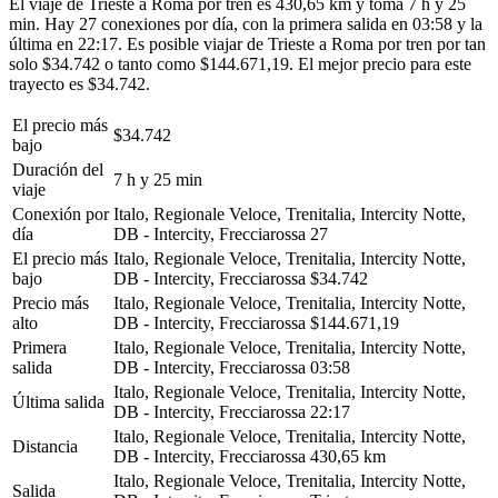
El viaje de Trieste a Roma por tren es 430,65 km y toma 7 h y 25
min. Hay 27 conexiones por día, con la primera salida en 03:58 y la
última en 22:17. Es posible viajar de Trieste a Roma por tren por tan
solo $34.742 o tanto como $144.671,19. El mejor precio para este
trayecto es $34.742.
El precio más
$34.742
bajo
Duración del
7 h y 25 min
viaje
Conexión por
Italo, Regionale Veloce, Trenitalia, Intercity Notte,
día
DB - Intercity, Frecciarossa
27
El precio más
Italo, Regionale Veloce, Trenitalia, Intercity Notte,
bajo
DB - Intercity, Frecciarossa
$34.742
Precio más
Italo, Regionale Veloce, Trenitalia, Intercity Notte,
alto
DB - Intercity, Frecciarossa
$144.671,19
Primera
Italo, Regionale Veloce, Trenitalia, Intercity Notte,
salida
DB - Intercity, Frecciarossa
03:58
Italo, Regionale Veloce, Trenitalia, Intercity Notte,
Última salida
DB - Intercity, Frecciarossa
22:17
Italo, Regionale Veloce, Trenitalia, Intercity Notte,
Distancia
DB - Intercity, Frecciarossa
430,65 km
Italo, Regionale Veloce, Trenitalia, Intercity Notte,
Salida