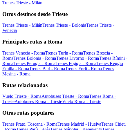
Trenes Trieste - Milán
Otros destinos desde Trieste
Trenes Trieste - Milán
Trenes Trieste - Bolonia
Trenes Trieste -
Venecia
Principales rutas a Roma
Trenes Venecia - Roma
Trenes Turín - Roma
Trenes Brescia -
Roma
Trenes Bolonia - Roma
Trenes Livorno - Roma
Trenes Rímini -
Roma
Trenes Perugia - Roma
Trenes Foggia - Roma
Trenes Reggio
Emilia - Roma
Trenes Bari - Roma
Trenes Forlì - Roma
Trenes
Mesina - Roma
Rutas relacionadas
Vuelo Trieste - Roma
Autobuses Trieste - Roma
Trenes Roma -
Trieste
Autobuses Roma - Trieste
Vuelo Roma - Trieste
Otras rutas populares
Trenes Prato, Toscana - Roma
Trenes Madrid - Huelva
Trenes Chieti
- Roma
Trenes París - Alès
Trenes Nápoles - Benevento
Trenes