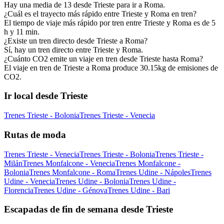
Hay una media de 13 desde Trieste para ir a Roma.
¿Cuál es el trayecto más rápido entre Trieste y Roma en tren?
El tiempo de viaje más rápido por tren entre Trieste y Roma es de 5
h y 11 min.
¿Existe un tren directo desde Trieste a Roma?
Sí, hay un tren directo entre Trieste y Roma.
¿Cuánto CO2 emite un viaje en tren desde Trieste hasta Roma?
El viaje en tren de Trieste a Roma produce 30.15kg de emisiones de
CO2.
Ir local desde Trieste
Trenes Trieste - Bolonia
Trenes Trieste - Venecia
Rutas de moda
Trenes Trieste - Venecia
Trenes Trieste - Bolonia
Trenes Trieste -
Milán
Trenes Monfalcone - Venecia
Trenes Monfalcone -
Bolonia
Trenes Monfalcone - Roma
Trenes Udine - Nápoles
Trenes
Udine - Venecia
Trenes Udine - Bolonia
Trenes Udine -
Florencia
Trenes Udine - Génova
Trenes Udine - Bari
Escapadas de fin de semana desde Trieste