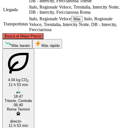
DB - Intercity, Frecciarossa
Trieste
Italo, Regionale Veloce, Trenitalia, Intercity Notte,
Llegada
DB - Intercity, Frecciarossa
Roma
Italo, Regionale Veloce
Italo, Regionale
Más
Transportistas
Veloce, Trenitalia, Intercity Notte, DB - Intercity,
Frecciarossa
©
CARTO
, ©
OpenStreetMap
contributors
Busca el Mejor Precio
Trieste
Más barato
Más rápido
4.04 kg CO
2
11 h 53 min
18:47
Trieste, Centrale
Rome
06:40
Rome Termini
directo
11 h 53 min