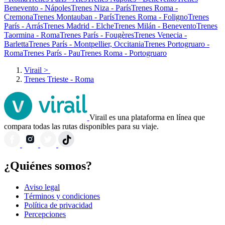
Benevento - Nápoles
Trenes Niza - París
Trenes Roma -
Cremona
Trenes Montauban - París
Trenes Roma - Foligno
Trenes
París - Arrás
Trenes Madrid - Elche
Trenes Milán - Benevento
Trenes
Taormina - Roma
Trenes París - Fougères
Trenes Venecia -
Barletta
Trenes París - Montpellier, Occitania
Trenes Portogruaro -
Roma
Trenes París - Pau
Trenes Roma - Portogruaro
Virail
>
Trenes Trieste - Roma
Virail es una plataforma en línea que
compara todas las rutas disponibles para su viaje.
¿Quiénes somos?
Aviso legal
Términos y condiciones
Política de privacidad
Percepciones