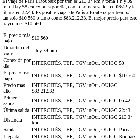
El viaje de París a Roubaix por tren es 213,34 km y toma 1 h y 39
min. Hay 58 conexiones por día, con la primera salida en 06:42 y la
última en 22:43. Es posible viajar de París a Roubaix por tren por
tan solo $10.560 o tanto como $83.212,33. El mejor precio para este
trayecto es $10.560.
El precio más
$10.560
bajo
Duración del
1 h y 39 min
viaje
Conexión por
INTERCITÉS, TER, TGV inOui, OUIGO
58
día
El precio más
INTERCITÉS, TER, TGV inOui, OUIGO
$10.560
bajo
Precio más
INTERCITÉS, TER, TGV inOui, OUIGO
alto
$83.212,33
Primera
INTERCITÉS, TER, TGV inOui, OUIGO
06:42
salida
Última salida
INTERCITÉS, TER, TGV inOui, OUIGO
22:43
INTERCITÉS, TER, TGV inOui, OUIGO
213,34
Distancia
km
Salida
INTERCITÉS, TER, TGV inOui, OUIGO
París
Llegada
INTERCITÉS, TER, TGV inOui, OUIGO
Roubaix