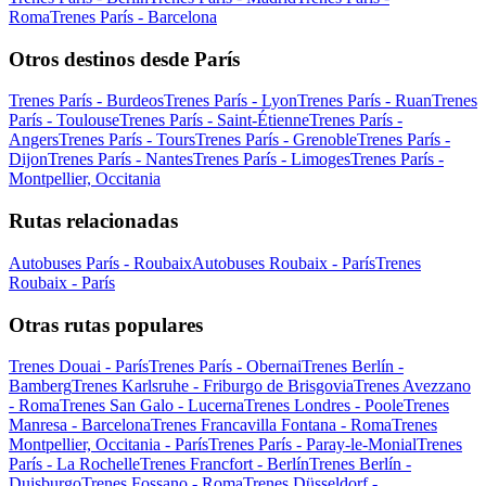
Roma
Trenes París - Barcelona
Otros destinos desde París
Trenes París - Burdeos
Trenes París - Lyon
Trenes París - Ruan
Trenes
París - Toulouse
Trenes París - Saint-Étienne
Trenes París -
Angers
Trenes París - Tours
Trenes París - Grenoble
Trenes París -
Dijon
Trenes París - Nantes
Trenes París - Limoges
Trenes París -
Montpellier, Occitania
Rutas relacionadas
Autobuses París - Roubaix
Autobuses Roubaix - París
Trenes
Roubaix - París
Otras rutas populares
Trenes Douai - París
Trenes París - Obernai
Trenes Berlín -
Bamberg
Trenes Karlsruhe - Friburgo de Brisgovia
Trenes Avezzano
- Roma
Trenes San Galo - Lucerna
Trenes Londres - Poole
Trenes
Manresa - Barcelona
Trenes Francavilla Fontana - Roma
Trenes
Montpellier, Occitania - París
Trenes París - Paray-le-Monial
Trenes
París - La Rochelle
Trenes Francfort - Berlín
Trenes Berlín -
Duisburgo
Trenes Fossano - Roma
Trenes Düsseldorf -