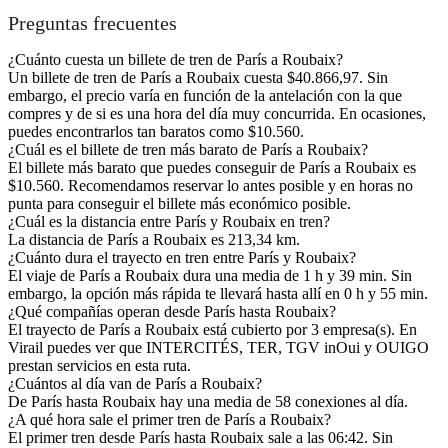
Preguntas frecuentes
¿Cuánto cuesta un billete de tren de París a Roubaix?
Un billete de tren de París a Roubaix cuesta $40.866,97. Sin
embargo, el precio varía en función de la antelación con la que
compres y de si es una hora del día muy concurrida. En ocasiones,
puedes encontrarlos tan baratos como $10.560.
¿Cuál es el billete de tren más barato de París a Roubaix?
El billete más barato que puedes conseguir de París a Roubaix es
$10.560. Recomendamos reservar lo antes posible y en horas no
punta para conseguir el billete más económico posible.
¿Cuál es la distancia entre París y Roubaix en tren?
La distancia de París a Roubaix es 213,34 km.
¿Cuánto dura el trayecto en tren entre París y Roubaix?
El viaje de París a Roubaix dura una media de 1 h y 39 min. Sin
embargo, la opción más rápida te llevará hasta allí en 0 h y 55 min.
¿Qué compañías operan desde París hasta Roubaix?
El trayecto de París a Roubaix está cubierto por 3 empresa(s). En
Virail puedes ver que INTERCITÉS, TER, TGV inOui y OUIGO
prestan servicios en esta ruta.
¿Cuántos al día van de París a Roubaix?
De París hasta Roubaix hay una media de 58 conexiones al día.
¿A qué hora sale el primer tren de París a Roubaix?
El primer tren desde París hasta Roubaix sale a las 06:42. Sin