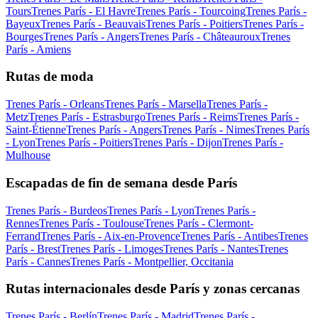
Tours
Trenes París - El Havre
Trenes París - Tourcoing
Trenes París -
Bayeux
Trenes París - Beauvais
Trenes París - Poitiers
Trenes París -
Bourges
Trenes París - Angers
Trenes París - Châteauroux
Trenes
París - Amiens
Rutas de moda
Trenes París - Orleans
Trenes París - Marsella
Trenes París -
Metz
Trenes París - Estrasburgo
Trenes París - Reims
Trenes París -
Saint-Étienne
Trenes París - Angers
Trenes París - Nimes
Trenes París
- Lyon
Trenes París - Poitiers
Trenes París - Dijon
Trenes París -
Mulhouse
Escapadas de fin de semana desde París
Trenes París - Burdeos
Trenes París - Lyon
Trenes París -
Rennes
Trenes París - Toulouse
Trenes París - Clermont-
Ferrand
Trenes París - Aix-en-Provence
Trenes París - Antibes
Trenes
París - Brest
Trenes París - Limoges
Trenes París - Nantes
Trenes
París - Cannes
Trenes París - Montpellier, Occitania
Rutas internacionales desde París y zonas cercanas
Trenes París - Berlín
Trenes París - Madrid
Trenes París -