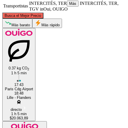
INTERCITÉS, TER
INTERCITÉS, TER,
Más
Transportistas
TGV inOui, OUIGO
©
CARTO
, ©
OpenStreetMap
contributors
Busca el Mejor Precio
Roubaix
Más barato
Más rápido
0.37 kg CO
2
1 h 5 min
Paris
17:43
Paris Cdg Airport
18:48
Lille - Flanders
directo
1 h 5 min
$20.063,89