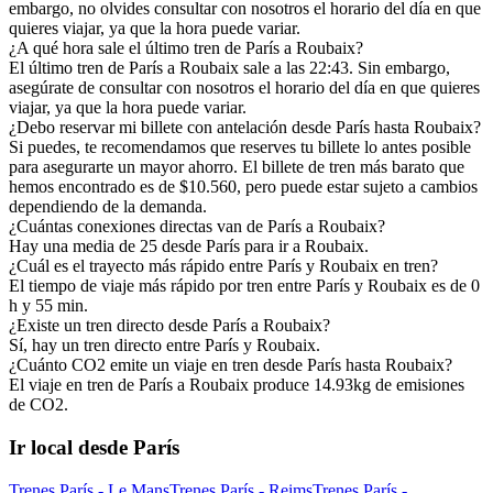
embargo, no olvides consultar con nosotros el horario del día en que
quieres viajar, ya que la hora puede variar.
¿A qué hora sale el último tren de París a Roubaix?
El último tren de París a Roubaix sale a las 22:43. Sin embargo,
asegúrate de consultar con nosotros el horario del día en que quieres
viajar, ya que la hora puede variar.
¿Debo reservar mi billete con antelación desde París hasta Roubaix?
Si puedes, te recomendamos que reserves tu billete lo antes posible
para asegurarte un mayor ahorro. El billete de tren más barato que
hemos encontrado es de $10.560, pero puede estar sujeto a cambios
dependiendo de la demanda.
¿Cuántas conexiones directas van de París a Roubaix?
Hay una media de 25 desde París para ir a Roubaix.
¿Cuál es el trayecto más rápido entre París y Roubaix en tren?
El tiempo de viaje más rápido por tren entre París y Roubaix es de 0
h y 55 min.
¿Existe un tren directo desde París a Roubaix?
Sí, hay un tren directo entre París y Roubaix.
¿Cuánto CO2 emite un viaje en tren desde París hasta Roubaix?
El viaje en tren de París a Roubaix produce 14.93kg de emisiones
de CO2.
Ir local desde París
Trenes París - Le Mans
Trenes París - Reims
Trenes París -