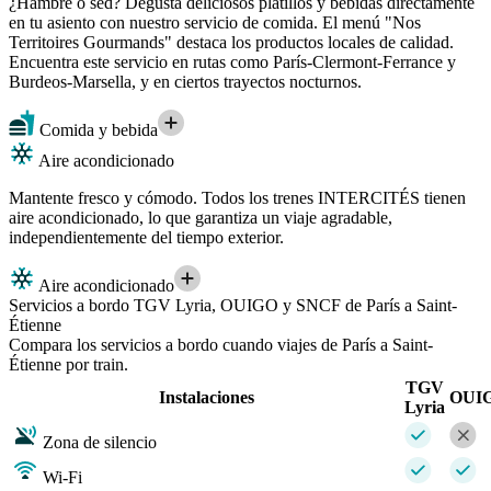
¿Hambre o sed? Degusta deliciosos platillos y bebidas directamente
en tu asiento con nuestro servicio de comida. El menú "Nos
Territoires Gourmands" destaca los productos locales de calidad.
Encuentra este servicio en rutas como París-Clermont-Ferrance y
Burdeos-Marsella, y en ciertos trayectos nocturnos.
Comida y bebida
Aire acondicionado
Mantente fresco y cómodo. Todos los trenes INTERCITÉS tienen
aire acondicionado, lo que garantiza un viaje agradable,
independientemente del tiempo exterior.
Aire acondicionado
Servicios a bordo TGV Lyria, OUIGO y SNCF de París a Saint-
Étienne
Compara los servicios a bordo cuando viajes de París a Saint-
Étienne por train.
TGV
Instalaciones
OUI
Lyria
Zona de silencio
Wi-Fi