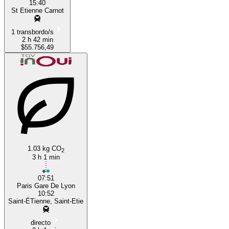
15:40
St Etienne Carnot
1 transbordo/s
2 h 42 min
$55.756,49
1.03 kg CO
2
3 h 1 min
07:51
Paris Gare De Lyon
10:52
Saint-ÉTienne, Saint-Etie
directo