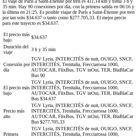
El viaje de París a Saint-Étienne por tren es 411,14 km y toma 3 h y
35 min. Hay 90 conexiones por día, con la primera salida en 06:16 y
la última en 21:25. Es posible viajar de París a Saint-Étienne por tren
por tan solo $34.637 o tanto como $277.705,33. El mejor precio
para este trayecto es $34.637.
El precio más
$34.637
bajo
Duración del
3 h y 35 min
viaje
TGV Lyria, INTERCITÉS de nuit, OUIGO, SNCF,
Conexión por
INTERCITÉS, Trenitalia, Frecciarossa 1000,
día
AUTOCAR, FlixBus, TGV inOui, TER, BlaBlaCar
Bus
90
TGV Lyria, INTERCITÉS de nuit, OUIGO, SNCF,
El precio más
INTERCITÉS, Trenitalia, Frecciarossa 1000,
bajo
AUTOCAR, FlixBus, TGV inOui, TER, BlaBlaCar
Bus
$34.637
TGV Lyria, INTERCITÉS de nuit, OUIGO, SNCF,
Precio más
INTERCITÉS, Trenitalia, Frecciarossa 1000,
alto
AUTOCAR, FlixBus, TGV inOui, TER, BlaBlaCar
Bus
$277.705,33
TGV Lyria, INTERCITÉS de nuit, OUIGO, SNCF,
Primera
INTERCITÉS, Trenitalia, Frecciarossa 1000,