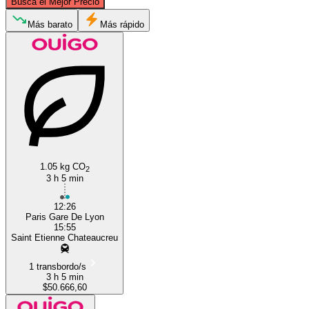
Busca el Mejor Precio
Paris
Más barato
Más rápido
Saint-Etienne
1.05 kg CO
2
3 h 5 min
12:26
Paris Gare De Lyon
15:55
Saint Etienne Chateaucreu
1 transbordo/s
3 h 5 min
$50.666,60