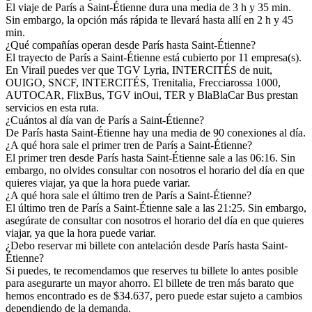
El viaje de París a Saint-Étienne dura una media de 3 h y 35 min.
Sin embargo, la opción más rápida te llevará hasta allí en 2 h y 45
min.
¿Qué compañías operan desde París hasta Saint-Étienne?
El trayecto de París a Saint-Étienne está cubierto por 11 empresa(s).
En Virail puedes ver que TGV Lyria, INTERCITÉS de nuit,
OUIGO, SNCF, INTERCITÉS, Trenitalia, Frecciarossa 1000,
AUTOCAR, FlixBus, TGV inOui, TER y BlaBlaCar Bus prestan
servicios en esta ruta.
¿Cuántos al día van de París a Saint-Étienne?
De París hasta Saint-Étienne hay una media de 90 conexiones al día.
¿A qué hora sale el primer tren de París a Saint-Étienne?
El primer tren desde París hasta Saint-Étienne sale a las 06:16. Sin
embargo, no olvides consultar con nosotros el horario del día en que
quieres viajar, ya que la hora puede variar.
¿A qué hora sale el último tren de París a Saint-Étienne?
El último tren de París a Saint-Étienne sale a las 21:25. Sin embargo,
asegúrate de consultar con nosotros el horario del día en que quieres
viajar, ya que la hora puede variar.
¿Debo reservar mi billete con antelación desde París hasta Saint-
Étienne?
Si puedes, te recomendamos que reserves tu billete lo antes posible
para asegurarte un mayor ahorro. El billete de tren más barato que
hemos encontrado es de $34.637, pero puede estar sujeto a cambios
dependiendo de la demanda.