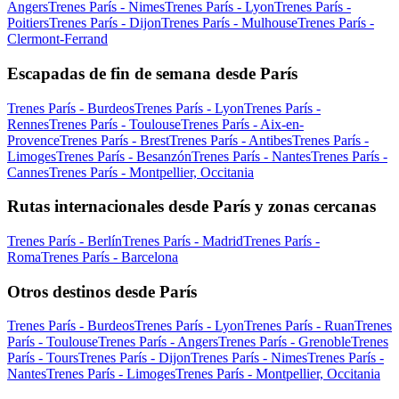
Angers
Trenes París - Nimes
Trenes París - Lyon
Trenes París -
Poitiers
Trenes París - Dijon
Trenes París - Mulhouse
Trenes París -
Clermont-Ferrand
Escapadas de fin de semana desde París
Trenes París - Burdeos
Trenes París - Lyon
Trenes París -
Rennes
Trenes París - Toulouse
Trenes París - Aix-en-
Provence
Trenes París - Brest
Trenes París - Antibes
Trenes París -
Limoges
Trenes París - Besanzón
Trenes París - Nantes
Trenes París -
Cannes
Trenes París - Montpellier, Occitania
Rutas internacionales desde París y zonas cercanas
Trenes París - Berlín
Trenes París - Madrid
Trenes París -
Roma
Trenes París - Barcelona
Otros destinos desde París
Trenes París - Burdeos
Trenes París - Lyon
Trenes París - Ruan
Trenes
París - Toulouse
Trenes París - Angers
Trenes París - Grenoble
Trenes
París - Tours
Trenes París - Dijon
Trenes París - Nimes
Trenes París -
Nantes
Trenes París - Limoges
Trenes París - Montpellier, Occitania