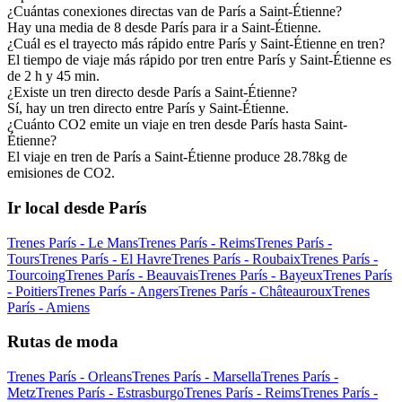
¿Cuántas conexiones directas van de París a Saint-Étienne?
Hay una media de 8 desde París para ir a Saint-Étienne.
¿Cuál es el trayecto más rápido entre París y Saint-Étienne en tren?
El tiempo de viaje más rápido por tren entre París y Saint-Étienne es
de 2 h y 45 min.
¿Existe un tren directo desde París a Saint-Étienne?
Sí, hay un tren directo entre París y Saint-Étienne.
¿Cuánto CO2 emite un viaje en tren desde París hasta Saint-
Étienne?
El viaje en tren de París a Saint-Étienne produce 28.78kg de
emisiones de CO2.
Ir local desde París
Trenes París - Le Mans
Trenes París - Reims
Trenes París -
Tours
Trenes París - El Havre
Trenes París - Roubaix
Trenes París -
Tourcoing
Trenes París - Beauvais
Trenes París - Bayeux
Trenes París
- Poitiers
Trenes París - Angers
Trenes París - Châteauroux
Trenes
París - Amiens
Rutas de moda
Trenes París - Orleans
Trenes París - Marsella
Trenes París -
Metz
Trenes París - Estrasburgo
Trenes París - Reims
Trenes París -