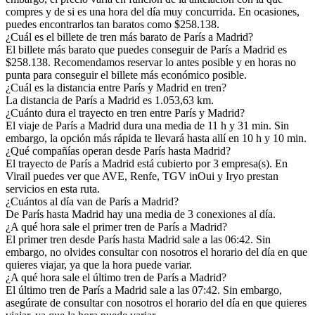
compres y de si es una hora del día muy concurrida. En ocasiones,
puedes encontrarlos tan baratos como $258.138.
¿Cuál es el billete de tren más barato de París a Madrid?
El billete más barato que puedes conseguir de París a Madrid es
$258.138. Recomendamos reservar lo antes posible y en horas no
punta para conseguir el billete más económico posible.
¿Cuál es la distancia entre París y Madrid en tren?
La distancia de París a Madrid es 1.053,63 km.
¿Cuánto dura el trayecto en tren entre París y Madrid?
El viaje de París a Madrid dura una media de 11 h y 31 min. Sin
embargo, la opción más rápida te llevará hasta allí en 10 h y 10 min.
¿Qué compañías operan desde París hasta Madrid?
El trayecto de París a Madrid está cubierto por 3 empresa(s). En
Virail puedes ver que AVE, Renfe, TGV inOui y Iryo prestan
servicios en esta ruta.
¿Cuántos al día van de París a Madrid?
De París hasta Madrid hay una media de 3 conexiones al día.
¿A qué hora sale el primer tren de París a Madrid?
El primer tren desde París hasta Madrid sale a las 06:42. Sin
embargo, no olvides consultar con nosotros el horario del día en que
quieres viajar, ya que la hora puede variar.
¿A qué hora sale el último tren de París a Madrid?
El último tren de París a Madrid sale a las 07:42. Sin embargo,
asegúrate de consultar con nosotros el horario del día en que quieres