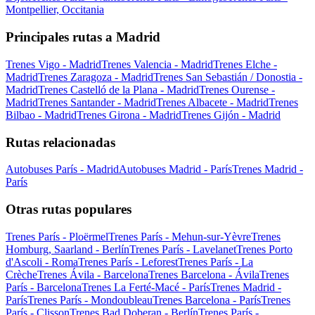
Montpellier, Occitania
Principales rutas a Madrid
Trenes Vigo - Madrid
Trenes Valencia - Madrid
Trenes Elche -
Madrid
Trenes Zaragoza - Madrid
Trenes San Sebastián / Donostia -
Madrid
Trenes Castelló de la Plana - Madrid
Trenes Ourense -
Madrid
Trenes Santander - Madrid
Trenes Albacete - Madrid
Trenes
Bilbao - Madrid
Trenes Girona - Madrid
Trenes Gijón - Madrid
Rutas relacionadas
Autobuses París - Madrid
Autobuses Madrid - París
Trenes Madrid -
París
Otras rutas populares
Trenes París - Ploërmel
Trenes París - Mehun-sur-Yèvre
Trenes
Homburg, Saarland - Berlín
Trenes París - Lavelanet
Trenes Porto
d'Ascoli - Roma
Trenes París - Leforest
Trenes París - La
Crèche
Trenes Ávila - Barcelona
Trenes Barcelona - Ávila
Trenes
París - Barcelona
Trenes La Ferté-Macé - París
Trenes Madrid -
París
Trenes París - Mondoubleau
Trenes Barcelona - París
Trenes
París - Clisson
Trenes Bad Doberan - Berlín
Trenes París -