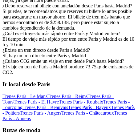
viajar, ya que la hora puede variar.
¿Debo reservar mi billete con antelación desde París hasta Madrid?
Si puedes, te recomendamos que reserves tu billete lo antes posible
para asegurarte un mayor ahorro. El billete de tren más barato que
hemos encontrado es de $258.138, pero puede estar sujeto a
cambios dependiendo de la demanda.
¿Cuál es el trayecto más rápido entre París y Madrid en tren?
El tiempo de viaje más rápido por tren entre París y Madrid es de 10
h y 10 min.
¿Existe un tren directo desde París a Madrid?
Sí, hay un tren directo entre París y Madrid.
¿Cuánto CO2 emite un viaje en tren desde París hasta Madrid?
El viaje en tren de París a Madrid produce 73.75kg de emisiones de
CO2.
Ir local desde París
Trenes París - Le Mans
Trenes París - Reims
Trenes París -
Tours
Trenes París - El Havre
Trenes París - Roubaix
Trenes París -
Tourcoing
Trenes París - Beauvais
Trenes París - Bayeux
Trenes París
- Poitiers
Trenes París - Angers
Trenes París - Châteauroux
Trenes
París - Amiens
Rutas de moda