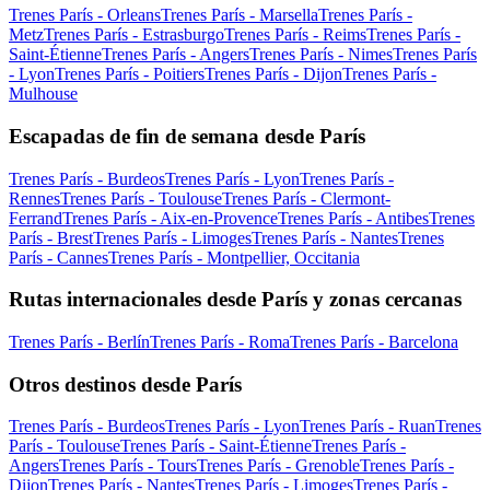
Trenes París - Orleans
Trenes París - Marsella
Trenes París -
Metz
Trenes París - Estrasburgo
Trenes París - Reims
Trenes París -
Saint-Étienne
Trenes París - Angers
Trenes París - Nimes
Trenes París
- Lyon
Trenes París - Poitiers
Trenes París - Dijon
Trenes París -
Mulhouse
Escapadas de fin de semana desde París
Trenes París - Burdeos
Trenes París - Lyon
Trenes París -
Rennes
Trenes París - Toulouse
Trenes París - Clermont-
Ferrand
Trenes París - Aix-en-Provence
Trenes París - Antibes
Trenes
París - Brest
Trenes París - Limoges
Trenes París - Nantes
Trenes
París - Cannes
Trenes París - Montpellier, Occitania
Rutas internacionales desde París y zonas cercanas
Trenes París - Berlín
Trenes París - Roma
Trenes París - Barcelona
Otros destinos desde París
Trenes París - Burdeos
Trenes París - Lyon
Trenes París - Ruan
Trenes
París - Toulouse
Trenes París - Saint-Étienne
Trenes París -
Angers
Trenes París - Tours
Trenes París - Grenoble
Trenes París -
Dijon
Trenes París - Nantes
Trenes París - Limoges
Trenes París -