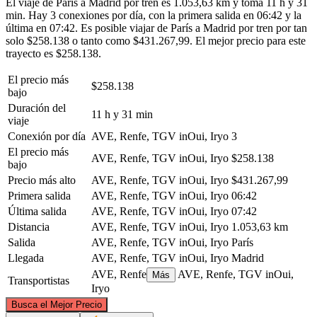
El viaje de París a Madrid por tren es 1.053,63 km y toma 11 h y 31
min. Hay 3 conexiones por día, con la primera salida en 06:42 y la
última en 07:42. Es posible viajar de París a Madrid por tren por tan
solo $258.138 o tanto como $431.267,99. El mejor precio para este
trayecto es $258.138.
El precio más
$258.138
bajo
Duración del
11 h y 31 min
viaje
Conexión por día
AVE, Renfe, TGV inOui, Iryo
3
El precio más
AVE, Renfe, TGV inOui, Iryo
$258.138
bajo
Precio más alto
AVE, Renfe, TGV inOui, Iryo
$431.267,99
Primera salida
AVE, Renfe, TGV inOui, Iryo
06:42
Última salida
AVE, Renfe, TGV inOui, Iryo
07:42
Distancia
AVE, Renfe, TGV inOui, Iryo
1.053,63 km
Salida
AVE, Renfe, TGV inOui, Iryo
París
Llegada
AVE, Renfe, TGV inOui, Iryo
Madrid
AVE, Renfe
AVE, Renfe, TGV inOui,
Más
Transportistas
Iryo
©
CARTO
, ©
OpenStreetMap
contributors
Busca el Mejor Precio