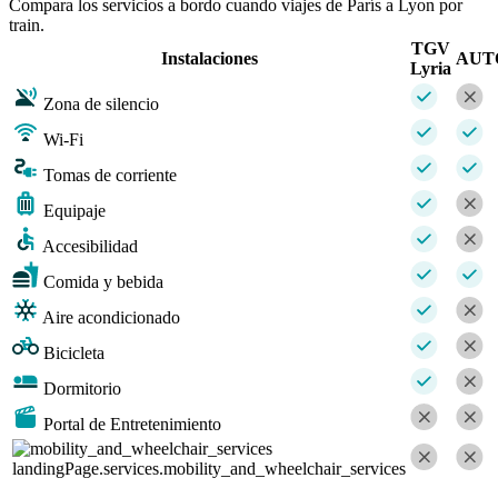
Compara los servicios a bordo cuando viajes de París a Lyon por
train.
TGV
Instalaciones
AUT
Lyria
Zona de silencio
Wi-Fi
Tomas de corriente
Equipaje
Accesibilidad
Comida y bebida
Aire acondicionado
Bicicleta
Dormitorio
Portal de Entretenimiento
landingPage.services.mobility_and_wheelchair_services