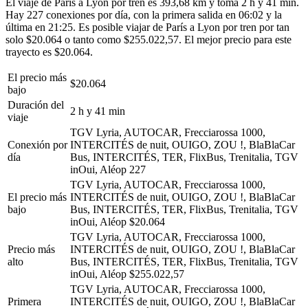
El viaje de París a Lyon por tren es 393,68 km y toma 2 h y 41 min.
Hay 227 conexiones por día, con la primera salida en 06:02 y la
última en 21:25. Es posible viajar de París a Lyon por tren por tan
solo $20.064 o tanto como $255.022,57. El mejor precio para este
trayecto es $20.064.
El precio más
$20.064
bajo
Duración del
2 h y 41 min
viaje
TGV Lyria, AUTOCAR, Frecciarossa 1000,
Conexión por
INTERCITÉS de nuit, OUIGO, ZOU !, BlaBlaCar
día
Bus, INTERCITÉS, TER, FlixBus, Trenitalia, TGV
inOui, Aléop
227
TGV Lyria, AUTOCAR, Frecciarossa 1000,
El precio más
INTERCITÉS de nuit, OUIGO, ZOU !, BlaBlaCar
bajo
Bus, INTERCITÉS, TER, FlixBus, Trenitalia, TGV
inOui, Aléop
$20.064
TGV Lyria, AUTOCAR, Frecciarossa 1000,
Precio más
INTERCITÉS de nuit, OUIGO, ZOU !, BlaBlaCar
alto
Bus, INTERCITÉS, TER, FlixBus, Trenitalia, TGV
inOui, Aléop
$255.022,57
TGV Lyria, AUTOCAR, Frecciarossa 1000,
Primera
INTERCITÉS de nuit, OUIGO, ZOU !, BlaBlaCar