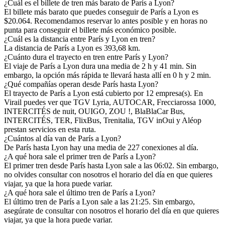
¿Cuál es el billete de tren más barato de París a Lyon?
El billete más barato que puedes conseguir de París a Lyon es
$20.064. Recomendamos reservar lo antes posible y en horas no
punta para conseguir el billete más económico posible.
¿Cuál es la distancia entre París y Lyon en tren?
La distancia de París a Lyon es 393,68 km.
¿Cuánto dura el trayecto en tren entre París y Lyon?
El viaje de París a Lyon dura una media de 2 h y 41 min. Sin
embargo, la opción más rápida te llevará hasta allí en 0 h y 2 min.
¿Qué compañías operan desde París hasta Lyon?
El trayecto de París a Lyon está cubierto por 12 empresa(s). En
Virail puedes ver que TGV Lyria, AUTOCAR, Frecciarossa 1000,
INTERCITÉS de nuit, OUIGO, ZOU !, BlaBlaCar Bus,
INTERCITÉS, TER, FlixBus, Trenitalia, TGV inOui y Aléop
prestan servicios en esta ruta.
¿Cuántos al día van de París a Lyon?
De París hasta Lyon hay una media de 227 conexiones al día.
¿A qué hora sale el primer tren de París a Lyon?
El primer tren desde París hasta Lyon sale a las 06:02. Sin embargo,
no olvides consultar con nosotros el horario del día en que quieres
viajar, ya que la hora puede variar.
¿A qué hora sale el último tren de París a Lyon?
El último tren de París a Lyon sale a las 21:25. Sin embargo,
asegúrate de consultar con nosotros el horario del día en que quieres
viajar, ya que la hora puede variar.