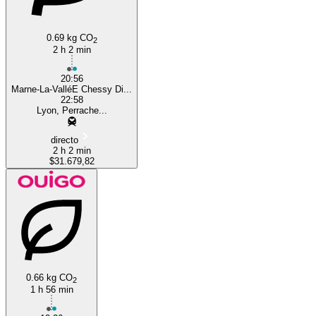
0.69 kg CO
2
2 h 2 min
20:56
Marne-La-ValléE Chessy Di...
22:58
Lyon, Perrache...
directo
2 h 2 min
$31.679,82
0.66 kg CO
2
1 h 56 min