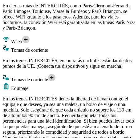
En ciertas rutas de INTERCITÉS, como París-Clermont-Ferrand,
París-Limoges-Toulouse, Marsella-Burdeos y París-Briançon, se
ofrece WiFi gratuito a los pasajeros. Además, para los viajes
nocturnos, la conexión WiFi está garantizada en las líneas París-Niza
y París-Briançon.
Wi-Fi
Tomas de corriente
En los trenes INTERCITÉS, encontrarás enchufes estándar de dos
puntos de la UE. ¡Conecta tus dispositivos y sigue en marcha!
Tomas de corriente
Equipaje
En los trenes INTERCITÉS tienes la libertad de llevar contigo el
equipaje que desees, ya sea una maleta, un bolso de viaje o una
mochila. Solo asegúrate de que cada artículo no supere los 130 cm
de alto ni los 90 cm de ancho. Recuerda etiquetar todas tus
pertenencias para una fácil identificación. Si bien puedes llevar todo
lo que puedas manejar, asegúrate de que esté almacenado de forma
segura, priorizando la comodidad y seguridad de todos a bordo.
Mantén los artículos más pequeños cerca, como debajo del asiento,