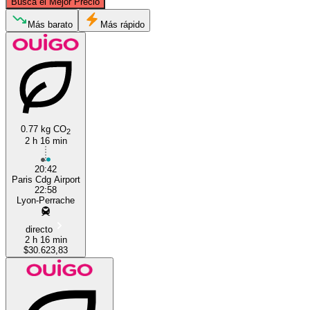
Busca el Mejor Precio
Paris
Más barato
Más rápido
0.77 kg CO
2
2 h 16 min
Lyon
20:42
Paris Cdg Airport
22:58
Lyon-Perrache
directo
2 h 16 min
$30.623,83