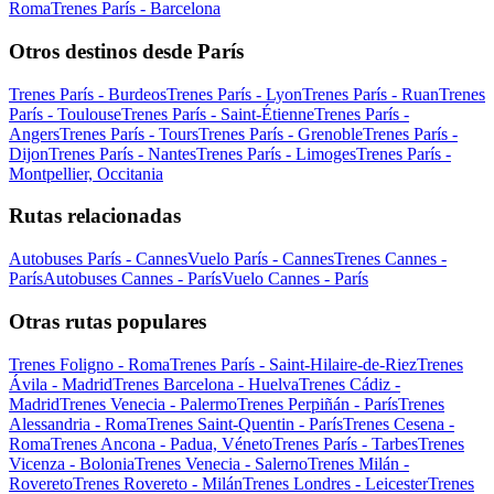
Roma
Trenes París - Barcelona
Otros destinos desde París
Trenes París - Burdeos
Trenes París - Lyon
Trenes París - Ruan
Trenes
París - Toulouse
Trenes París - Saint-Étienne
Trenes París -
Angers
Trenes París - Tours
Trenes París - Grenoble
Trenes París -
Dijon
Trenes París - Nantes
Trenes París - Limoges
Trenes París -
Montpellier, Occitania
Rutas relacionadas
Autobuses París - Cannes
Vuelo París - Cannes
Trenes Cannes -
París
Autobuses Cannes - París
Vuelo Cannes - París
Otras rutas populares
Trenes Foligno - Roma
Trenes París - Saint-Hilaire-de-Riez
Trenes
Ávila - Madrid
Trenes Barcelona - Huelva
Trenes Cádiz -
Madrid
Trenes Venecia - Palermo
Trenes Perpiñán - París
Trenes
Alessandria - Roma
Trenes Saint-Quentin - París
Trenes Cesena -
Roma
Trenes Ancona - Padua, Véneto
Trenes París - Tarbes
Trenes
Vicenza - Bolonia
Trenes Venecia - Salerno
Trenes Milán -
Rovereto
Trenes Rovereto - Milán
Trenes Londres - Leicester
Trenes