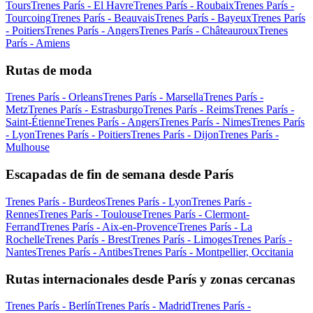
Tours
Trenes París - El Havre
Trenes París - Roubaix
Trenes París -
Tourcoing
Trenes París - Beauvais
Trenes París - Bayeux
Trenes París
- Poitiers
Trenes París - Angers
Trenes París - Châteauroux
Trenes
París - Amiens
Rutas de moda
Trenes París - Orleans
Trenes París - Marsella
Trenes París -
Metz
Trenes París - Estrasburgo
Trenes París - Reims
Trenes París -
Saint-Étienne
Trenes París - Angers
Trenes París - Nimes
Trenes París
- Lyon
Trenes París - Poitiers
Trenes París - Dijon
Trenes París -
Mulhouse
Escapadas de fin de semana desde París
Trenes París - Burdeos
Trenes París - Lyon
Trenes París -
Rennes
Trenes París - Toulouse
Trenes París - Clermont-
Ferrand
Trenes París - Aix-en-Provence
Trenes París - La
Rochelle
Trenes París - Brest
Trenes París - Limoges
Trenes París -
Nantes
Trenes París - Antibes
Trenes París - Montpellier, Occitania
Rutas internacionales desde París y zonas cercanas
Trenes París - Berlín
Trenes París - Madrid
Trenes París -