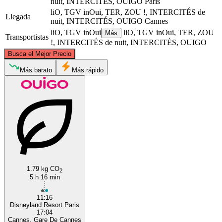
nuit, INTERCITÉS, OUIGO
París
liO, TGV inOui, TER, ZOU !, INTERCITÉS de
Llegada
nuit, INTERCITÉS, OUIGO
Cannes
liO, TGV inOui
liO, TGV inOui, TER, ZOU
Más
Transportistas
!, INTERCITÉS de nuit, INTERCITÉS, OUIGO
©
CARTO
, ©
OpenStreetMap
contributors
Busca el Mejor Precio
Paris
Más barato
Más rápido
Cannes
1.79 kg CO
2
5 h 16 min
11:16
Disneyland Resort Paris
17:04
Cannes, Gare De Cannes