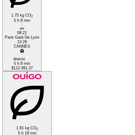
1.75 kg CO
2
5 h 8 min
08:21
Paris Gare De Lyon
13:29
CANNES
directo
5 h 8 min
$112.991,37
1.81 kg CO
2
5 h 19 min