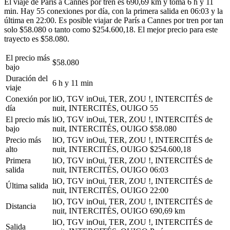
El viaje de París a Cannes por tren es 690,69 km y toma 6 h y 11
min. Hay 55 conexiones por día, con la primera salida en 06:03 y la
última en 22:00. Es posible viajar de París a Cannes por tren por tan
solo $58.080 o tanto como $254.600,18. El mejor precio para este
trayecto es $58.080.
El precio más
$58.080
bajo
Duración del
6 h y 11 min
viaje
Conexión por
liO, TGV inOui, TER, ZOU !, INTERCITÉS de
día
nuit, INTERCITÉS, OUIGO
55
El precio más
liO, TGV inOui, TER, ZOU !, INTERCITÉS de
bajo
nuit, INTERCITÉS, OUIGO
$58.080
Precio más
liO, TGV inOui, TER, ZOU !, INTERCITÉS de
alto
nuit, INTERCITÉS, OUIGO
$254.600,18
Primera
liO, TGV inOui, TER, ZOU !, INTERCITÉS de
salida
nuit, INTERCITÉS, OUIGO
06:03
liO, TGV inOui, TER, ZOU !, INTERCITÉS de
Última salida
nuit, INTERCITÉS, OUIGO
22:00
liO, TGV inOui, TER, ZOU !, INTERCITÉS de
Distancia
nuit, INTERCITÉS, OUIGO
690,69 km
liO, TGV inOui, TER, ZOU !, INTERCITÉS de
Salida