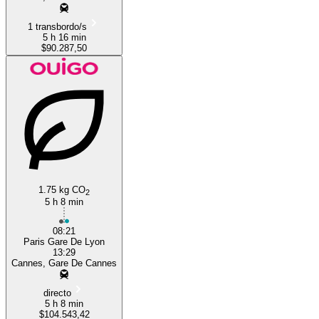
1 transbordo/s
5 h 16 min
$90.287,50
1.75 kg CO
2
5 h 8 min
08:21
Paris Gare De Lyon
13:29
Cannes, Gare De Cannes
directo
5 h 8 min
$104.543,42