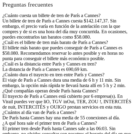
Preguntas frecuentes
¿Cuánto cuesta un billete de tren de París a Cannes?
Un billete de tren de París a Cannes cuesta $142.147,37. Sin
embargo, el precio varía en función de la antelación con la que
compres y de si es una hora del día muy concurrida. En ocasiones,
puedes encontrarlos tan baratos como $58.080.
¿Cuál es el billete de tren más barato de París a Cannes?
El billete más barato que puedes conseguir de París a Cannes es
$58.080. Recomendamos reservar lo antes posible y en horas no
punta para conseguir el billete más económico posible.
¿Cuál es la distancia entre París y Cannes en tren?
La distancia de París a Cannes es 690,69 km.
¿Cuánto dura el trayecto en tren entre París y Cannes?
El viaje de París a Cannes dura una media de 6 h y 11 min. Sin
embargo, la opción más rápida te llevará hasta allí en 5 h y 2 min.
¿Qué compañías operan desde París hasta Cannes?
El trayecto de París a Cannes está cubierto por 6 empresa(s). En
Virail puedes ver que liO, TGV inOui, TER, ZOU !, INTERCITÉS
de nuit, INTERCITÉS y OUIGO prestan servicios en esta ruta.
¿Cuántos al día van de París a Cannes?
De París hasta Cannes hay una media de 55 conexiones al día.
¿A qué hora sale el primer tren de París a Cannes?
El primer tren desde París hasta Cannes sale a las 06:03. Sin
embargo, no olvides consultar con nosotros el horario del día en que