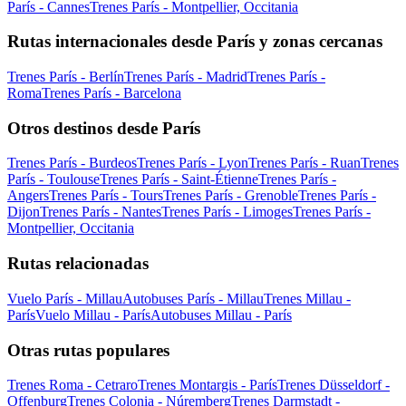
París - Cannes
Trenes París - Montpellier, Occitania
Rutas internacionales desde París y zonas cercanas
Trenes París - Berlín
Trenes París - Madrid
Trenes París -
Roma
Trenes París - Barcelona
Otros destinos desde París
Trenes París - Burdeos
Trenes París - Lyon
Trenes París - Ruan
Trenes
París - Toulouse
Trenes París - Saint-Étienne
Trenes París -
Angers
Trenes París - Tours
Trenes París - Grenoble
Trenes París -
Dijon
Trenes París - Nantes
Trenes París - Limoges
Trenes París -
Montpellier, Occitania
Rutas relacionadas
Vuelo París - Millau
Autobuses París - Millau
Trenes Millau -
París
Vuelo Millau - París
Autobuses Millau - París
Otras rutas populares
Trenes Roma - Cetraro
Trenes Montargis - París
Trenes Düsseldorf -
Offenburg
Trenes Colonia - Núremberg
Trenes Darmstadt -