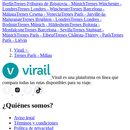
Berlín
Trenes Friburgo de Brisgovia - Múnich
Trenes Winchester -
Londres
Trenes Londres - Winchester
Trenes Barcelona -
Málaga
Trenes Cesena - Venecia
Trenes París - Jarville-la-
Malgrange
Trenes Brighton - Londres
Trenes Londres -
Bodmin
Trenes Múnich - Hildesheim
Trenes Bolonia -
Monfalcone
Trenes Barcelona - Sevilla
Trenes Stuttgart -
Múnich
Trenes París - Elbeuf
Trenes Château-Thierry - París
Trenes
París - Liévin
Virail
>
Trenes París - Millau
Virail es una plataforma en línea que
compara todas las rutas disponibles para su viaje.
¿Quiénes somos?
Aviso legal
Términos y condiciones
Política de privacidad