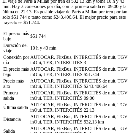
El viaje de París a Millau por tren es 532,13 km y toma 10 h y 43
min. Hay 3 conexiones por día, con la primera salida en 09:00 y la
última en 22:13. Es posible viajar de París a Millau por tren por tan
solo $51.744 o tanto como $243.406,64. El mejor precio para este
trayecto es $51.744.
El precio más
$51.744
bajo
Duración del
10 h y 43 min
viaje
Conexión por
AUTOCAR, FlixBus, INTERCITÉS de nuit, TGV
día
inOui, TER, INTERCITÉS
3
El precio más
AUTOCAR, FlixBus, INTERCITÉS de nuit, TGV
bajo
inOui, TER, INTERCITÉS
$51.744
Precio más
AUTOCAR, FlixBus, INTERCITÉS de nuit, TGV
alto
inOui, TER, INTERCITÉS
$243.406,64
Primera
AUTOCAR, FlixBus, INTERCITÉS de nuit, TGV
salida
inOui, TER, INTERCITÉS
09:00
AUTOCAR, FlixBus, INTERCITÉS de nuit, TGV
Última salida
inOui, TER, INTERCITÉS
22:13
AUTOCAR, FlixBus, INTERCITÉS de nuit, TGV
Distancia
inOui, TER, INTERCITÉS
532,13 km
AUTOCAR, FlixBus, INTERCITÉS de nuit, TGV
Salida