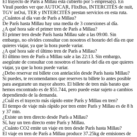
El trayecto de París a Millau está cubierto por 5 empresa(s). En
Virail puedes ver que AUTOCAR, FlixBus, INTERCITÉS de nuit,
TGV inOui, TER y INTERCITÉS prestan servicios en esta ruta.
¿Cuántos al día van de París a Millau?
De París hasta Millau hay una media de 3 conexiones al día.
¿A qué hora sale el primer tren de París a Millau?
El primer tren desde París hasta Millau sale a las 09:00. Sin
embargo, no olvides consultar con nosotros el horario del día en que
quieres viajar, ya que la hora puede variar.
¿A qué hora sale el último tren de París a Millau?
El último tren de París a Millau sale a las 22:13. Sin embargo,
asegúrate de consultar con nosotros el horario del día en que quieres
viajar, ya que la hora puede variar.
¿Debo reservar mi billete con antelación desde París hasta Millau?
Si puedes, te recomendamos que reserves tu billete lo antes posible
para asegurarte un mayor ahorro. El billete de tren más barato que
hemos encontrado es de $51.744, pero puede estar sujeto a cambios
dependiendo de la demanda.
¿Cuál es el trayecto más rápido entre París y Millau en tren?
El tiempo de viaje más rápido por tren entre París y Millau es de 8 h
y 37 min.
¿Existe un tren directo desde París a Millau?
Sí, hay un tren directo entre París y Millau.
¿Cuánto CO2 emite un viaje en tren desde París hasta Millau?
El viaje en tren de París a Millau produce 37.25kg de emisiones de