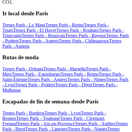
CO2.
Ir local desde París
Trenes París - Le Mans
Trenes París - Reims
Trenes París -
Tours
Trenes París - El Havre
Trenes París - Roubaix
Trenes París -
Tourcoing
Trenes París - Beauvais
Trenes París - Bayeux
Trenes París
- Poitiers
Trenes París - Angers
Trenes París - Châteauroux
Trenes
París - Amiens
Rutas de moda
Trenes París - Orleans
Trenes París - Marsella
Trenes París -
Metz
Trenes París - Estrasburgo
Trenes París - Reims
Trenes París -
Saint-Étienne
Trenes París - Angers
Trenes París - Nimes
Trenes París
- Lyon
Trenes París - Poitiers
Trenes París - Dijon
Trenes París -
Mulhouse
Escapadas de fin de semana desde París
Trenes París - Burdeos
Trenes París - Lyon
Trenes París -
Rennes
Trenes París - Toulouse
Trenes París - Clermont-
Ferrand
Trenes París - Aix-en-Provence
Trenes París - Antibes
Trenes
París - Brest
Trenes París - Limoges
Trenes París - Nantes
Trenes