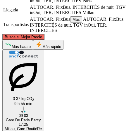
inOui, TER, INTERCITÉS
París
AUTOCAR, FlixBus, INTERCITÉS de nuit, TGV
Llegada
inOui, TER, INTERCITÉS
Millau
AUTOCAR, FlixBus
AUTOCAR, FlixBus,
Más
Transportistas
INTERCITÉS de nuit, TGV inOui, TER,
INTERCITÉS
©
CARTO
, ©
OpenStreetMap
contributors
Busca el Mejor Precio
Paris
Más barato
Más rápido
3.37 kg CO
2
9 h 55 min
Millau
09:03
Gare De Paris Bercy
17:25
Millau, Gare RoutièRe