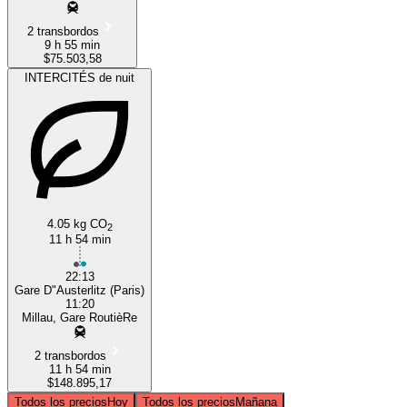
2 transbordos
9 h 55 min
$75.503,58
INTERCITÉS de nuit
4.05 kg CO
2
11 h 54 min
22:13
Gare D"Austerlitz (Paris)
11:20
Millau, Gare RoutièRe
2 transbordos
11 h 54 min
$148.895,17
Todos los precios
Hoy
Todos los precios
Mañana