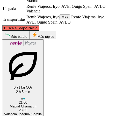
Madrid
Renfe Viajeros, Iryo, AVE, Ouigo Spain, AVLO
Llegada
Valencia
Renfe Viajeros, Iryo
Renfe Viajeros, Iryo,
Más
Transportistas
AVE, Ouigo Spain, AVLO
©
CARTO
, ©
OpenStreetMap
contributors
Busca el Mejor Precio
Más barato
Más rápido
Madrid
Valencia
0.71 kg CO
2
2 h 5 min
21:00
Madrid Chamartin
23:05
Valencia JoaquíN Sorolla