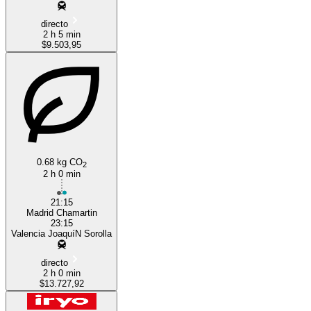
directo
2 h 5 min
$9.503,95
0.68 kg CO
2
2 h 0 min
21:15
Madrid Chamartin
23:15
Valencia JoaquíN Sorolla
directo
2 h 0 min
$13.727,92