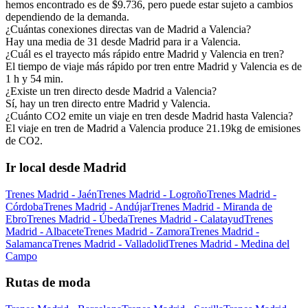
hemos encontrado es de $9.736, pero puede estar sujeto a cambios
dependiendo de la demanda.
¿Cuántas conexiones directas van de Madrid a Valencia?
Hay una media de 31 desde Madrid para ir a Valencia.
¿Cuál es el trayecto más rápido entre Madrid y Valencia en tren?
El tiempo de viaje más rápido por tren entre Madrid y Valencia es de
1 h y 54 min.
¿Existe un tren directo desde Madrid a Valencia?
Sí, hay un tren directo entre Madrid y Valencia.
¿Cuánto CO2 emite un viaje en tren desde Madrid hasta Valencia?
El viaje en tren de Madrid a Valencia produce 21.19kg de emisiones
de CO2.
Ir local desde Madrid
Trenes Madrid - Jaén
Trenes Madrid - Logroño
Trenes Madrid -
Córdoba
Trenes Madrid - Andújar
Trenes Madrid - Miranda de
Ebro
Trenes Madrid - Úbeda
Trenes Madrid - Calatayud
Trenes
Madrid - Albacete
Trenes Madrid - Zamora
Trenes Madrid -
Salamanca
Trenes Madrid - Valladolid
Trenes Madrid - Medina del
Campo
Rutas de moda