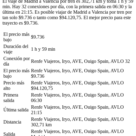
El viaje de Madrid a Valencia por tren es 302,71 km y toma 1 h y 59
min. Hay 32 conexiones por día, con la primera salida en 06:30 y la
última en 21:15. Es posible viajar de Madrid a Valencia por tren por
tan solo $9.736 o tanto como $94.120,75. El mejor precio para este
trayecto es $9.736.
El precio más
$9.736
bajo
Duración del
1 h y 59 min
viaje
Conexión por
Renfe Viajeros, Iryo, AVE, Ouigo Spain, AVLO
32
día
El precio más
Renfe Viajeros, Iryo, AVE, Ouigo Spain, AVLO
bajo
$9.736
Precio más
Renfe Viajeros, Iryo, AVE, Ouigo Spain, AVLO
alto
$94.120,75
Primera
Renfe Viajeros, Iryo, AVE, Ouigo Spain, AVLO
salida
06:30
Renfe Viajeros, Iryo, AVE, Ouigo Spain, AVLO
Última salida
21:15
Renfe Viajeros, Iryo, AVE, Ouigo Spain, AVLO
Distancia
302,71 km
Renfe Viajeros, Iryo, AVE, Ouigo Spain, AVLO
Salida