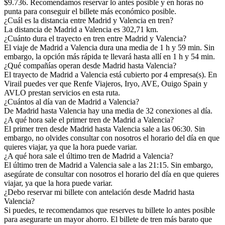
$9.736. Recomendamos reservar lo antes posible y en horas no
punta para conseguir el billete más económico posible.
¿Cuál es la distancia entre Madrid y Valencia en tren?
La distancia de Madrid a Valencia es 302,71 km.
¿Cuánto dura el trayecto en tren entre Madrid y Valencia?
El viaje de Madrid a Valencia dura una media de 1 h y 59 min. Sin
embargo, la opción más rápida te llevará hasta allí en 1 h y 54 min.
¿Qué compañías operan desde Madrid hasta Valencia?
El trayecto de Madrid a Valencia está cubierto por 4 empresa(s). En
Virail puedes ver que Renfe Viajeros, Iryo, AVE, Ouigo Spain y
AVLO prestan servicios en esta ruta.
¿Cuántos al día van de Madrid a Valencia?
De Madrid hasta Valencia hay una media de 32 conexiones al día.
¿A qué hora sale el primer tren de Madrid a Valencia?
El primer tren desde Madrid hasta Valencia sale a las 06:30. Sin
embargo, no olvides consultar con nosotros el horario del día en que
quieres viajar, ya que la hora puede variar.
¿A qué hora sale el último tren de Madrid a Valencia?
El último tren de Madrid a Valencia sale a las 21:15. Sin embargo,
asegúrate de consultar con nosotros el horario del día en que quieres
viajar, ya que la hora puede variar.
¿Debo reservar mi billete con antelación desde Madrid hasta
Valencia?
Si puedes, te recomendamos que reserves tu billete lo antes posible
para asegurarte un mayor ahorro. El billete de tren más barato que