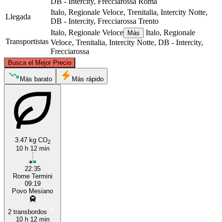
DB - Intercity, Frecciarossa
Roma
Italo, Regionale Veloce, Trenitalia, Intercity Notte,
Llegada
DB - Intercity, Frecciarossa
Trento
Italo, Regionale Veloce
Italo, Regionale
Más
Transportistas
Veloce, Trenitalia, Intercity Notte, DB - Intercity,
Frecciarossa
©
CARTO
, ©
OpenStreetMap
contributors
Busca el Mejor Precio
Trento
Más barato
Más rápido
3.47 kg CO
2
10 h 12 min
22:35
Rome
Rome Termini
09:19
Povo Mesiano
2 transbordos
10 h 12 min