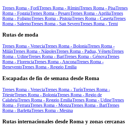
Trenes Roma - Forlì
Trenes Roma - Rímini
Trenes Roma - Pisa
Trenes
Roma - Foggia
Trenes Roma - Pesaro
Trenes Roma - Aprilia
Trenes
Roma - Foligno
Trenes Roma - Pistoia
Trenes Roma - Caserta
Trenes
Roma - Salerno
Trenes Roma - San Severo
Trenes Roma - Terni
Rutas de moda
Trenes Roma - Venecia
Trenes Roma - Bolonia
Trenes Roma -
Milán
Trenes Roma - Nápoles
Trenes Roma - Padua, Véneto
Trenes
Roma - Udine
Trenes Roma - Bari
Trenes Roma - Génova
Trenes
Roma - Florencia
Trenes Roma - Ancona
Trenes Roma -
Benevento
Trenes Roma - Reggio Emilia
Escapadas de fin de semana desde Roma
Trenes Roma - Venecia
Trenes Roma - Turín
Trenes Roma -
Trieste
Trenes Roma - Bolonia
Trenes Roma - Regio de
Calabria
Trenes Roma - Reggio Emilia
Trenes Roma - Udine
Trenes
Roma - Ferrara
Trenes Roma - Monza
Trenes Roma - Bari
Trenes
Roma - Barletta
Trenes Roma - Mesina
Rutas internacionales desde Roma y zonas cercanas