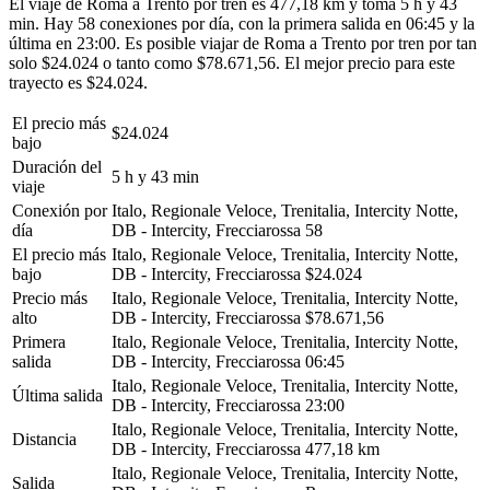
El viaje de Roma a Trento por tren es 477,18 km y toma 5 h y 43
min. Hay 58 conexiones por día, con la primera salida en 06:45 y la
última en 23:00. Es posible viajar de Roma a Trento por tren por tan
solo $24.024 o tanto como $78.671,56. El mejor precio para este
trayecto es $24.024.
El precio más
$24.024
bajo
Duración del
5 h y 43 min
viaje
Conexión por
Italo, Regionale Veloce, Trenitalia, Intercity Notte,
día
DB - Intercity, Frecciarossa
58
El precio más
Italo, Regionale Veloce, Trenitalia, Intercity Notte,
bajo
DB - Intercity, Frecciarossa
$24.024
Precio más
Italo, Regionale Veloce, Trenitalia, Intercity Notte,
alto
DB - Intercity, Frecciarossa
$78.671,56
Primera
Italo, Regionale Veloce, Trenitalia, Intercity Notte,
salida
DB - Intercity, Frecciarossa
06:45
Italo, Regionale Veloce, Trenitalia, Intercity Notte,
Última salida
DB - Intercity, Frecciarossa
23:00
Italo, Regionale Veloce, Trenitalia, Intercity Notte,
Distancia
DB - Intercity, Frecciarossa
477,18 km
Italo, Regionale Veloce, Trenitalia, Intercity Notte,
Salida