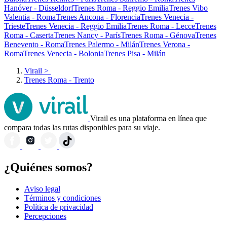
Hanóver - Düsseldorf
Trenes Roma - Reggio Emilia
Trenes Vibo
Valentia - Roma
Trenes Ancona - Florencia
Trenes Venecia -
Trieste
Trenes Venecia - Reggio Emilia
Trenes Roma - Lecce
Trenes
Roma - Caserta
Trenes Nancy - París
Trenes Roma - Génova
Trenes
Benevento - Roma
Trenes Palermo - Milán
Trenes Verona -
Roma
Trenes Venecia - Bolonia
Trenes Pisa - Milán
Virail
>
Trenes Roma - Trento
Virail es una plataforma en línea que
compara todas las rutas disponibles para su viaje.
¿Quiénes somos?
Aviso legal
Términos y condiciones
Política de privacidad
Percepciones