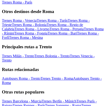
Trenes Roma - París
Otros destinos desde Roma
Trenes Roma - Venecia
Trenes Roma - Turín
Trenes Roma -
Trieste
Trenes Roma - Bolonia
Trenes Roma - Regio de
Calabria
Trenes Roma - Livorno
Trenes Roma - Perugia
Trenes Roma
- Rímini
Trenes Roma - Foggia
Trenes Roma - Bari
Trenes Roma -
Forlì
Trenes Roma - Mesina
Principales rutas a Trento
Trenes Milán - Trento
Trenes Bolonia - Trento
Trenes Venecia -
Trento
Rutas relacionadas
Autobuses Roma - Trento
Trenes Trento - Roma
Autobuses Trento -
Roma
Otras rutas populares
Trenes Barcelona - Murcia
Trenes Berlín - Múnich
Trenes París -
Baiona
Trenes Rennes - París
Trenes Sanremo - Roma
Trenes