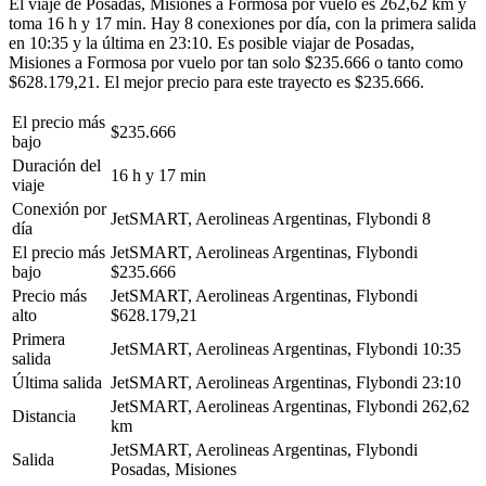
El viaje de Posadas, Misiones a Formosa por vuelo es 262,62 km y
toma 16 h y 17 min. Hay 8 conexiones por día, con la primera salida
en 10:35 y la última en 23:10. Es posible viajar de Posadas,
Misiones a Formosa por vuelo por tan solo $235.666 o tanto como
$628.179,21. El mejor precio para este trayecto es $235.666.
El precio más
$235.666
bajo
Duración del
16 h y 17 min
viaje
Conexión por
JetSMART, Aerolineas Argentinas, Flybondi
8
día
El precio más
JetSMART, Aerolineas Argentinas, Flybondi
bajo
$235.666
Precio más
JetSMART, Aerolineas Argentinas, Flybondi
alto
$628.179,21
Primera
JetSMART, Aerolineas Argentinas, Flybondi
10:35
salida
Última salida
JetSMART, Aerolineas Argentinas, Flybondi
23:10
JetSMART, Aerolineas Argentinas, Flybondi
262,62
Distancia
km
JetSMART, Aerolineas Argentinas, Flybondi
Salida
Posadas, Misiones