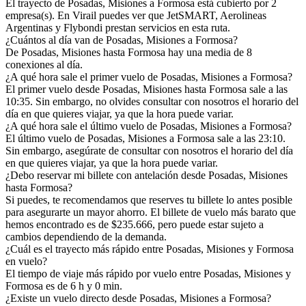
El trayecto de Posadas, Misiones a Formosa está cubierto por 2
empresa(s). En Virail puedes ver que JetSMART, Aerolineas
Argentinas y Flybondi prestan servicios en esta ruta.
¿Cuántos al día van de Posadas, Misiones a Formosa?
De Posadas, Misiones hasta Formosa hay una media de 8
conexiones al día.
¿A qué hora sale el primer vuelo de Posadas, Misiones a Formosa?
El primer vuelo desde Posadas, Misiones hasta Formosa sale a las
10:35. Sin embargo, no olvides consultar con nosotros el horario del
día en que quieres viajar, ya que la hora puede variar.
¿A qué hora sale el último vuelo de Posadas, Misiones a Formosa?
El último vuelo de Posadas, Misiones a Formosa sale a las 23:10.
Sin embargo, asegúrate de consultar con nosotros el horario del día
en que quieres viajar, ya que la hora puede variar.
¿Debo reservar mi billete con antelación desde Posadas, Misiones
hasta Formosa?
Si puedes, te recomendamos que reserves tu billete lo antes posible
para asegurarte un mayor ahorro. El billete de vuelo más barato que
hemos encontrado es de $235.666, pero puede estar sujeto a
cambios dependiendo de la demanda.
¿Cuál es el trayecto más rápido entre Posadas, Misiones y Formosa
en vuelo?
El tiempo de viaje más rápido por vuelo entre Posadas, Misiones y
Formosa es de 6 h y 0 min.
¿Existe un vuelo directo desde Posadas, Misiones a Formosa?