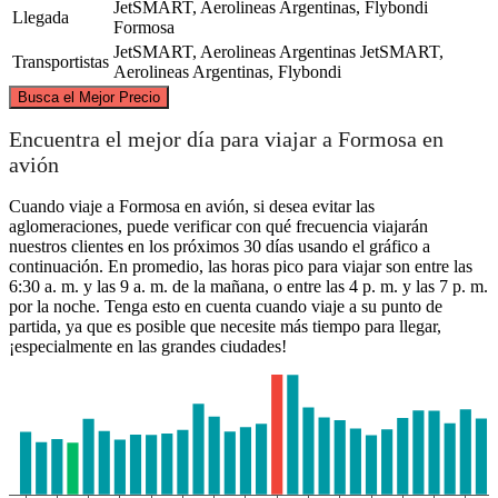
JetSMART, Aerolineas Argentinas, Flybondi
Llegada
Formosa
JetSMART, Aerolineas Argentinas
JetSMART,
Transportistas
Aerolineas Argentinas, Flybondi
©
CARTO
, ©
OpenStreetMap
contributors
Busca el Mejor Precio
Formosa
Encuentra el mejor día para viajar a Formosa en
avión
Cuando viaje a Formosa en avión, si desea evitar las
aglomeraciones, puede verificar con qué frecuencia viajarán
nuestros clientes en los próximos 30 días usando el gráfico a
continuación. En promedio, las horas pico para viajar son entre las
6:30 a. m. y las 9 a. m. de la mañana, o entre las 4 p. m. y las 7 p. m.
por la noche. Tenga esto en cuenta cuando viaje a su punto de
partida, ya que es posible que necesite más tiempo para llegar,
¡especialmente en las grandes ciudades!
Posadas