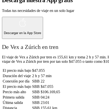
Descarga nuestra App gratis
Todas tus necesidades de viaje en un solo lugar
Descargar en la
App Store
De Vex a Zúrich en tren
El viaje de Vex a Zúrich por tren es 155,61 km y toma 2 h y 57 min. H
viajar de Vex a Zúrich por tren por tan solo $47.055 o tanto como $10
El precio más bajo
$47.055
Duración del viaje
2 h y 57 min
Conexión por día
SBB
22
El precio más bajo
SBB
$47.055
Precio más alto
SBB
$106.169,65
Primera salida
SBB
04:24
Última salida
SBB
23:01
Distancia
SBB
155,61 km