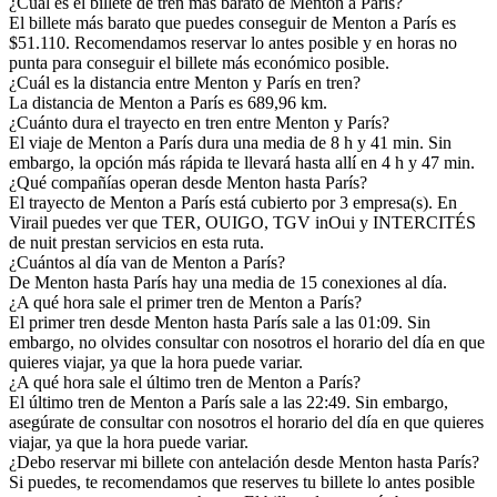
¿Cuál es el billete de tren más barato de Menton a París?
El billete más barato que puedes conseguir de Menton a París es
$51.110. Recomendamos reservar lo antes posible y en horas no
punta para conseguir el billete más económico posible.
¿Cuál es la distancia entre Menton y París en tren?
La distancia de Menton a París es 689,96 km.
¿Cuánto dura el trayecto en tren entre Menton y París?
El viaje de Menton a París dura una media de 8 h y 41 min. Sin
embargo, la opción más rápida te llevará hasta allí en 4 h y 47 min.
¿Qué compañías operan desde Menton hasta París?
El trayecto de Menton a París está cubierto por 3 empresa(s). En
Virail puedes ver que TER, OUIGO, TGV inOui y INTERCITÉS
de nuit prestan servicios en esta ruta.
¿Cuántos al día van de Menton a París?
De Menton hasta París hay una media de 15 conexiones al día.
¿A qué hora sale el primer tren de Menton a París?
El primer tren desde Menton hasta París sale a las 01:09. Sin
embargo, no olvides consultar con nosotros el horario del día en que
quieres viajar, ya que la hora puede variar.
¿A qué hora sale el último tren de Menton a París?
El último tren de Menton a París sale a las 22:49. Sin embargo,
asegúrate de consultar con nosotros el horario del día en que quieres
viajar, ya que la hora puede variar.
¿Debo reservar mi billete con antelación desde Menton hasta París?
Si puedes, te recomendamos que reserves tu billete lo antes posible