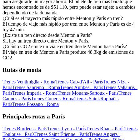
para asegurarte un mayor ahorro. El billete de tren más barato que
hemos encontrado es de $51.110, pero puede estar sujeto a cambios
dependiendo de la demanda.
¿Cuál es el trayecto más rápido entre Menton y París en tren?
El tiempo de viaje más rápido por tren entre Menton y París es de 4
h y 47 min.
¿Existe un tren directo desde Menton a París?
Sí, hay un tren directo entre Menton y París.
¿Cuánto CO2 emite un viaje en tren desde Menton hasta París?
El viaje en tren de Menton a París produce 48.3kg de emisiones de
CO2.
Rutas de moda
Trenes Ventimiglia - Roma
Trenes Cap-d'Ail - París
Trenes Niza -
París
Trenes Sanremo - Roma
Trenes Antibes - París
Trenes Vallauris -
París
Trenes Imperia - Roma
Trenes Mouans-Sartoux - París
Trenes
Cannes - París
Trenes Cuneo - Roma
Trenes Saint-Raphaël -
París
Trenes Fossano - Roma
Principales rutas a París
Trenes Burdeos - París
Trenes Lyon - París
Trenes Ruan - París
Trenes
Toulouse - París
Trenes Saint-Étienne - París
Trenes Angers -
París
Trenes Tours - París
Trenes Grenoble - París
Trenes Dijon -