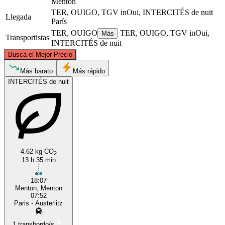
Menton
TER, OUIGO, TGV inOui, INTERCITÉS de nuit
Llegada
París
TER, OUIGO
TER, OUIGO, TGV inOui,
Más
Transportistas
INTERCITÉS de nuit
©
CARTO
, ©
OpenStreetMap
contributors
Busca el Mejor Precio
Paris
Más barato
Más rápido
INTERCITÉS de nuit
4.62 kg CO
2
13 h 35 min
Menton
18:07
Menton, Menton
07:52
Paris - Austerlitz
1 transbordo/s