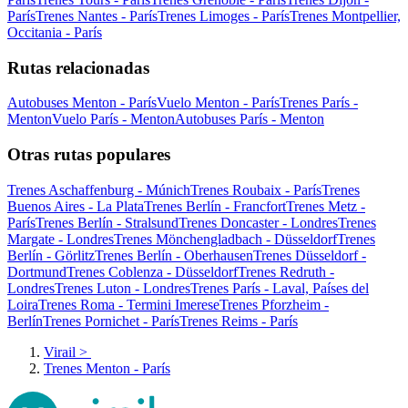
París
Trenes Nantes - París
Trenes Limoges - París
Trenes Montpellier,
Occitania - París
Rutas relacionadas
Autobuses Menton - París
Vuelo Menton - París
Trenes París -
Menton
Vuelo París - Menton
Autobuses París - Menton
Otras rutas populares
Trenes Aschaffenburg - Múnich
Trenes Roubaix - París
Trenes
Buenos Aires - La Plata
Trenes Berlín - Francfort
Trenes Metz -
París
Trenes Berlín - Stralsund
Trenes Doncaster - Londres
Trenes
Margate - Londres
Trenes Mönchengladbach - Düsseldorf
Trenes
Berlín - Görlitz
Trenes Berlín - Oberhausen
Trenes Düsseldorf -
Dortmund
Trenes Coblenza - Düsseldorf
Trenes Redruth -
Londres
Trenes Luton - Londres
Trenes París - Laval, Países del
Loira
Trenes Roma - Termini Imerese
Trenes Pforzheim -
Berlín
Trenes Pornichet - París
Trenes Reims - París
Virail
>
Trenes Menton - París