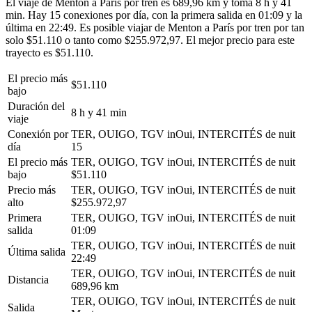
El viaje de Menton a París por tren es 689,96 km y toma 8 h y 41
min. Hay 15 conexiones por día, con la primera salida en 01:09 y la
última en 22:49. Es posible viajar de Menton a París por tren por tan
solo $51.110 o tanto como $255.972,97. El mejor precio para este
trayecto es $51.110.
El precio más
$51.110
bajo
Duración del
8 h y 41 min
viaje
Conexión por
TER, OUIGO, TGV inOui, INTERCITÉS de nuit
día
15
El precio más
TER, OUIGO, TGV inOui, INTERCITÉS de nuit
bajo
$51.110
Precio más
TER, OUIGO, TGV inOui, INTERCITÉS de nuit
alto
$255.972,97
Primera
TER, OUIGO, TGV inOui, INTERCITÉS de nuit
salida
01:09
TER, OUIGO, TGV inOui, INTERCITÉS de nuit
Última salida
22:49
TER, OUIGO, TGV inOui, INTERCITÉS de nuit
Distancia
689,96 km
TER, OUIGO, TGV inOui, INTERCITÉS de nuit
Salida