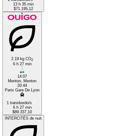
13 h 35 min
$71.195,12
2.19 kg CO
2
6 h 27 min
14:07
Menton, Menton
20:44
Paris Gare De Lyon
1 transbordo/s
6 h 27 min
$89.337,10
INTERCITÉS de nuit