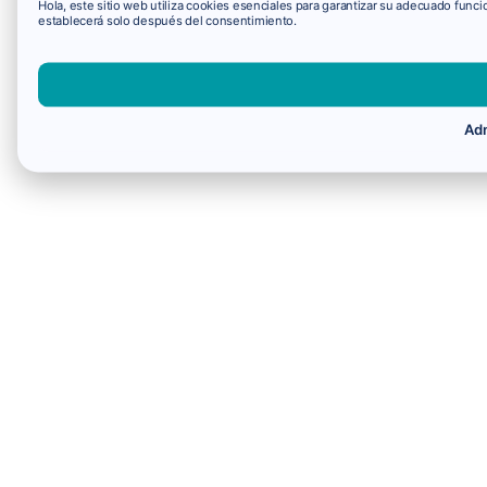
Hola, este sitio web utiliza cookies esenciales para garantizar su adecuado fun
establecerá solo después del consentimiento.
Adm