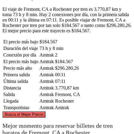
El viaje de Fremont, CA a Rochester por tren es 3.770,87 km y
toma 73 h y 8 min. Hay 2 conexiones por día, con la primera salida
en 00:11 y la última en 07:11. Es posible viajar de Fremont, CA a
Rochester por tren por tan solo $184.567 o tanto como $296.280,26.
El mejor precio para este trayecto es $184.567.
El precio más bajo
$184.567
Duración del viaje
73 h y 8 min
Conexión por día
Amtrak
2
El precio más bajo
Amtrak
$184.567
Precio más alto
Amtrak
$296.280,26
Primera salida
Amtrak
00:11
Última salida
Amtrak
07:11
Distancia
Amtrak
3.770,87 km
Salida
Amtrak
Fremont, CA
Llegada
Amtrak
Rochester
Transportistas
Amtrak
Amtrak
©
CARTO
, ©
OpenStreetMap
contributors
Busca el Mejor Precio
Mejor momento para reservar billetes de tren
baratos de Fremont, CA a Rochester