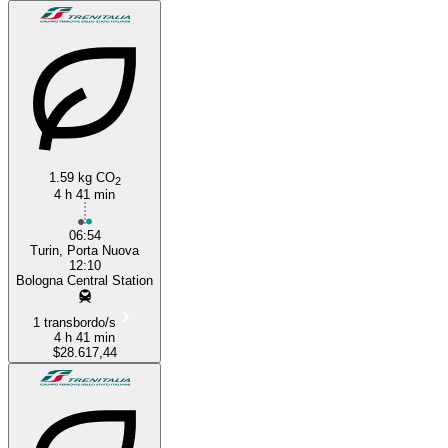
1.59 kg CO
2
4 h 41 min
06:54
Turin, Porta Nuova
12:10
Bologna Central Station
1 transbordo/s
4 h 41 min
$28.617,44