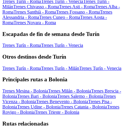
Trenes Turín - Roma
Trenes Turín - Venecia
Trenes Turín -
Milán
Trenes Chivasso - Roma
Trenes Asti - Roma
Trenes Alba -
Roma
Trenes Santhià - Roma
Trenes Fossano - Roma
Trenes
Alessandria - Roma
Trenes Cuneo - Roma
Trenes Aosta -
Roma
Trenes Novara - Roma
Escapadas de fin de semana desde Turín
Trenes Turín - Roma
Trenes Turín - Venecia
Otros destinos desde Turín
Trenes Turín - Roma
Trenes Turín - Milán
Trenes Turín - Venecia
Principales rutas a Bolonia
Trenes Mesina - Bolonia
Trenes Milán - Bolonia
Trenes Brescia -
Bolonia
Trenes Bari - Bolonia
Trenes Salerno - Bolonia
Trenes
Vicenza - Bolonia
Trenes Benevento - Bolonia
Trenes Pisa -
Bolonia
Trenes Udine - Bolonia
Trenes Catania - Bolonia
Trenes
Rovigo - Bolonia
Trenes Trieste - Bolonia
Rutas relacionadas