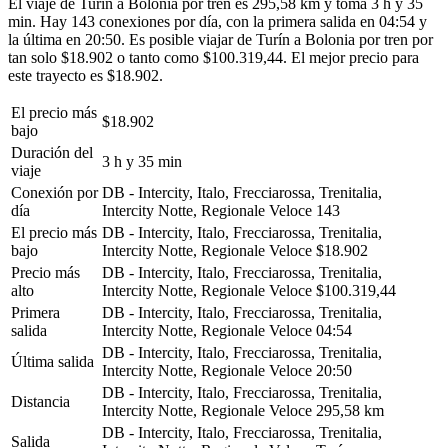
El viaje de Turín a Bolonia por tren es 295,58 km y toma 3 h y 35
min. Hay 143 conexiones por día, con la primera salida en 04:54 y
la última en 20:50. Es posible viajar de Turín a Bolonia por tren por
tan solo $18.902 o tanto como $100.319,44. El mejor precio para
este trayecto es $18.902.
El precio más
$18.902
bajo
Duración del
3 h y 35 min
viaje
Conexión por
DB - Intercity, Italo, Frecciarossa, Trenitalia,
día
Intercity Notte, Regionale Veloce
143
El precio más
DB - Intercity, Italo, Frecciarossa, Trenitalia,
bajo
Intercity Notte, Regionale Veloce
$18.902
Precio más
DB - Intercity, Italo, Frecciarossa, Trenitalia,
alto
Intercity Notte, Regionale Veloce
$100.319,44
Primera
DB - Intercity, Italo, Frecciarossa, Trenitalia,
salida
Intercity Notte, Regionale Veloce
04:54
DB - Intercity, Italo, Frecciarossa, Trenitalia,
Última salida
Intercity Notte, Regionale Veloce
20:50
DB - Intercity, Italo, Frecciarossa, Trenitalia,
Distancia
Intercity Notte, Regionale Veloce
295,58 km
DB - Intercity, Italo, Frecciarossa, Trenitalia,
Salida