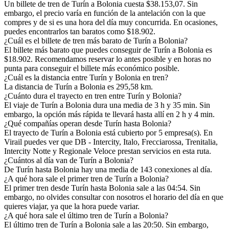
Un billete de tren de Turín a Bolonia cuesta $38.153,07. Sin
embargo, el precio varía en función de la antelación con la que
compres y de si es una hora del día muy concurrida. En ocasiones,
puedes encontrarlos tan baratos como $18.902.
¿Cuál es el billete de tren más barato de Turín a Bolonia?
El billete más barato que puedes conseguir de Turín a Bolonia es
$18.902. Recomendamos reservar lo antes posible y en horas no
punta para conseguir el billete más económico posible.
¿Cuál es la distancia entre Turín y Bolonia en tren?
La distancia de Turín a Bolonia es 295,58 km.
¿Cuánto dura el trayecto en tren entre Turín y Bolonia?
El viaje de Turín a Bolonia dura una media de 3 h y 35 min. Sin
embargo, la opción más rápida te llevará hasta allí en 2 h y 4 min.
¿Qué compañías operan desde Turín hasta Bolonia?
El trayecto de Turín a Bolonia está cubierto por 5 empresa(s). En
Virail puedes ver que DB - Intercity, Italo, Frecciarossa, Trenitalia,
Intercity Notte y Regionale Veloce prestan servicios en esta ruta.
¿Cuántos al día van de Turín a Bolonia?
De Turín hasta Bolonia hay una media de 143 conexiones al día.
¿A qué hora sale el primer tren de Turín a Bolonia?
El primer tren desde Turín hasta Bolonia sale a las 04:54. Sin
embargo, no olvides consultar con nosotros el horario del día en que
quieres viajar, ya que la hora puede variar.
¿A qué hora sale el último tren de Turín a Bolonia?
El último tren de Turín a Bolonia sale a las 20:50. Sin embargo,