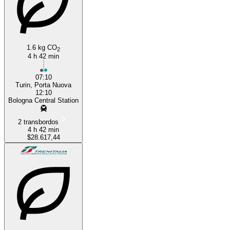
1.6 kg CO
2
4 h 42 min
07:10
Turin, Porta Nuova
12:10
Bologna Central Station
2 transbordos
4 h 42 min
$28.617,44