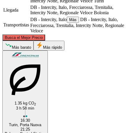
Intercity Notte, Regionale Veloce
Turín
DB - Intercity, Italo, Frecciarossa, Trenitalia,
Llegada
Intercity Notte, Regionale Veloce
Bolonia
DB - Intercity, Italo
DB - Intercity, Italo,
Más
Transportistas
Frecciarossa, Trenitalia, Intercity Notte, Regionale
Veloce
©
CARTO
, ©
OpenStreetMap
contributors
Busca el Mejor Precio
Más barato
Más rápido
Turin
Bologna
1.35 kg CO
2
3 h 58 min
16:30
Turin, Porta Nuova
21:25