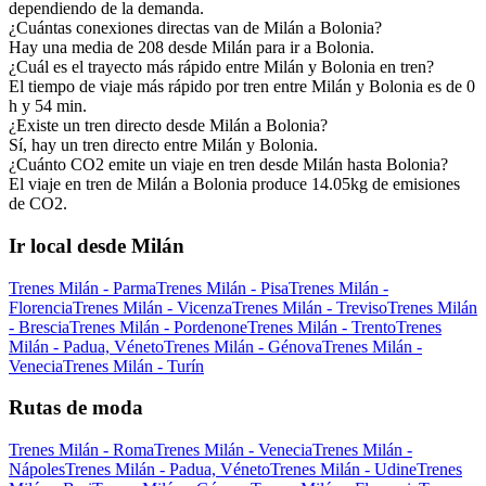
dependiendo de la demanda.
¿Cuántas conexiones directas van de Milán a Bolonia?
Hay una media de 208 desde Milán para ir a Bolonia.
¿Cuál es el trayecto más rápido entre Milán y Bolonia en tren?
El tiempo de viaje más rápido por tren entre Milán y Bolonia es de 0
h y 54 min.
¿Existe un tren directo desde Milán a Bolonia?
Sí, hay un tren directo entre Milán y Bolonia.
¿Cuánto CO2 emite un viaje en tren desde Milán hasta Bolonia?
El viaje en tren de Milán a Bolonia produce 14.05kg de emisiones
de CO2.
Ir local desde Milán
Trenes Milán - Parma
Trenes Milán - Pisa
Trenes Milán -
Florencia
Trenes Milán - Vicenza
Trenes Milán - Treviso
Trenes Milán
- Brescia
Trenes Milán - Pordenone
Trenes Milán - Trento
Trenes
Milán - Padua, Véneto
Trenes Milán - Génova
Trenes Milán -
Venecia
Trenes Milán - Turín
Rutas de moda
Trenes Milán - Roma
Trenes Milán - Venecia
Trenes Milán -
Nápoles
Trenes Milán - Padua, Véneto
Trenes Milán - Udine
Trenes