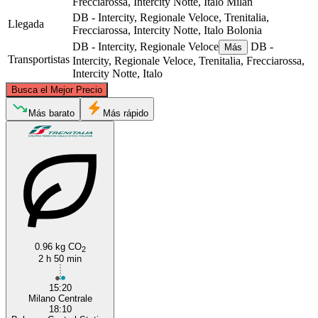
Frecciarossa, Intercity Notte, Italo
Milán
DB - Intercity, Regionale Veloce, Trenitalia,
Llegada
Frecciarossa, Intercity Notte, Italo
Bolonia
DB - Intercity, Regionale Veloce
DB -
Más
Transportistas
Intercity, Regionale Veloce, Trenitalia, Frecciarossa,
Intercity Notte, Italo
©
CARTO
, ©
OpenStreetMap
contributors
Busca el Mejor Precio
Milan
Más barato
Más rápido
0.96 kg CO
2
Bologna
2 h 50 min
15:20
Milano Centrale
18:10