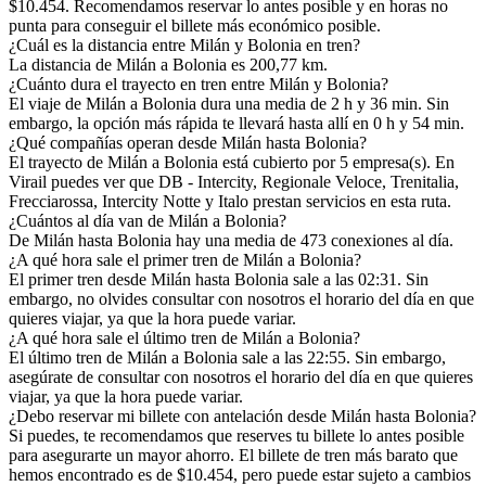
$10.454. Recomendamos reservar lo antes posible y en horas no
punta para conseguir el billete más económico posible.
¿Cuál es la distancia entre Milán y Bolonia en tren?
La distancia de Milán a Bolonia es 200,77 km.
¿Cuánto dura el trayecto en tren entre Milán y Bolonia?
El viaje de Milán a Bolonia dura una media de 2 h y 36 min. Sin
embargo, la opción más rápida te llevará hasta allí en 0 h y 54 min.
¿Qué compañías operan desde Milán hasta Bolonia?
El trayecto de Milán a Bolonia está cubierto por 5 empresa(s). En
Virail puedes ver que DB - Intercity, Regionale Veloce, Trenitalia,
Frecciarossa, Intercity Notte y Italo prestan servicios en esta ruta.
¿Cuántos al día van de Milán a Bolonia?
De Milán hasta Bolonia hay una media de 473 conexiones al día.
¿A qué hora sale el primer tren de Milán a Bolonia?
El primer tren desde Milán hasta Bolonia sale a las 02:31. Sin
embargo, no olvides consultar con nosotros el horario del día en que
quieres viajar, ya que la hora puede variar.
¿A qué hora sale el último tren de Milán a Bolonia?
El último tren de Milán a Bolonia sale a las 22:55. Sin embargo,
asegúrate de consultar con nosotros el horario del día en que quieres
viajar, ya que la hora puede variar.
¿Debo reservar mi billete con antelación desde Milán hasta Bolonia?
Si puedes, te recomendamos que reserves tu billete lo antes posible
para asegurarte un mayor ahorro. El billete de tren más barato que
hemos encontrado es de $10.454, pero puede estar sujeto a cambios