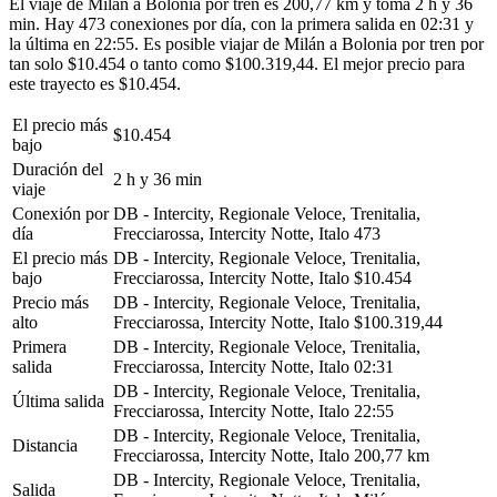
El viaje de Milán a Bolonia por tren es 200,77 km y toma 2 h y 36
min. Hay 473 conexiones por día, con la primera salida en 02:31 y
la última en 22:55. Es posible viajar de Milán a Bolonia por tren por
tan solo $10.454 o tanto como $100.319,44. El mejor precio para
este trayecto es $10.454.
El precio más
$10.454
bajo
Duración del
2 h y 36 min
viaje
Conexión por
DB - Intercity, Regionale Veloce, Trenitalia,
día
Frecciarossa, Intercity Notte, Italo
473
El precio más
DB - Intercity, Regionale Veloce, Trenitalia,
bajo
Frecciarossa, Intercity Notte, Italo
$10.454
Precio más
DB - Intercity, Regionale Veloce, Trenitalia,
alto
Frecciarossa, Intercity Notte, Italo
$100.319,44
Primera
DB - Intercity, Regionale Veloce, Trenitalia,
salida
Frecciarossa, Intercity Notte, Italo
02:31
DB - Intercity, Regionale Veloce, Trenitalia,
Última salida
Frecciarossa, Intercity Notte, Italo
22:55
DB - Intercity, Regionale Veloce, Trenitalia,
Distancia
Frecciarossa, Intercity Notte, Italo
200,77 km
DB - Intercity, Regionale Veloce, Trenitalia,
Salida