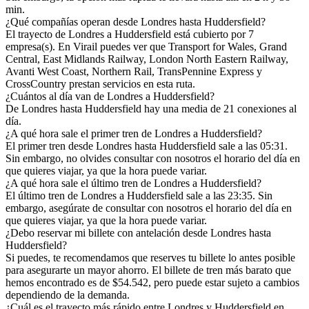
min.
¿Qué compañías operan desde Londres hasta Huddersfield?
El trayecto de Londres a Huddersfield está cubierto por 7
empresa(s). En Virail puedes ver que Transport for Wales, Grand
Central, East Midlands Railway, London North Eastern Railway,
Avanti West Coast, Northern Rail, TransPennine Express y
CrossCountry prestan servicios en esta ruta.
¿Cuántos al día van de Londres a Huddersfield?
De Londres hasta Huddersfield hay una media de 21 conexiones al
día.
¿A qué hora sale el primer tren de Londres a Huddersfield?
El primer tren desde Londres hasta Huddersfield sale a las 05:31.
Sin embargo, no olvides consultar con nosotros el horario del día en
que quieres viajar, ya que la hora puede variar.
¿A qué hora sale el último tren de Londres a Huddersfield?
El último tren de Londres a Huddersfield sale a las 23:35. Sin
embargo, asegúrate de consultar con nosotros el horario del día en
que quieres viajar, ya que la hora puede variar.
¿Debo reservar mi billete con antelación desde Londres hasta
Huddersfield?
Si puedes, te recomendamos que reserves tu billete lo antes posible
para asegurarte un mayor ahorro. El billete de tren más barato que
hemos encontrado es de $54.542, pero puede estar sujeto a cambios
dependiendo de la demanda.
¿Cuál es el trayecto más rápido entre Londres y Huddersfield en