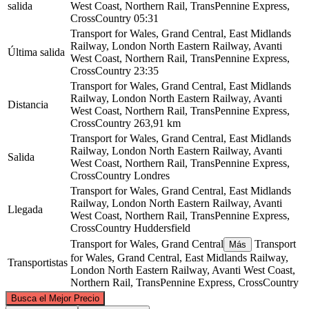
salida
West Coast, Northern Rail, TransPennine Express,
CrossCountry
05:31
Transport for Wales, Grand Central, East Midlands
Railway, London North Eastern Railway, Avanti
Última salida
West Coast, Northern Rail, TransPennine Express,
CrossCountry
23:35
Transport for Wales, Grand Central, East Midlands
Railway, London North Eastern Railway, Avanti
Distancia
West Coast, Northern Rail, TransPennine Express,
CrossCountry
263,91 km
Transport for Wales, Grand Central, East Midlands
Railway, London North Eastern Railway, Avanti
Salida
West Coast, Northern Rail, TransPennine Express,
CrossCountry
Londres
Transport for Wales, Grand Central, East Midlands
Railway, London North Eastern Railway, Avanti
Llegada
West Coast, Northern Rail, TransPennine Express,
CrossCountry
Huddersfield
Transport for Wales, Grand Central
Transport
Más
for Wales, Grand Central, East Midlands Railway,
Transportistas
London North Eastern Railway, Avanti West Coast,
Northern Rail, TransPennine Express, CrossCountry
©
CARTO
, ©
OpenStreetMap
contributors
Busca el Mejor Precio