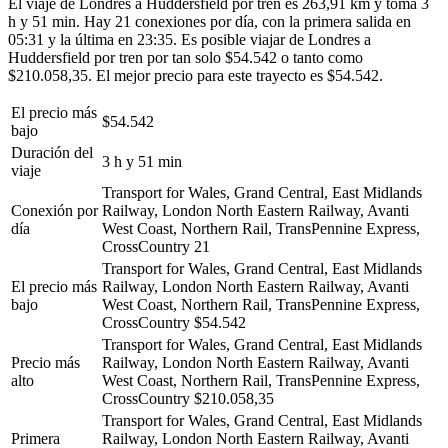
El viaje de Londres a Huddersfield por tren es 263,91 km y toma 3
h y 51 min. Hay 21 conexiones por día, con la primera salida en
05:31 y la última en 23:35. Es posible viajar de Londres a
Huddersfield por tren por tan solo $54.542 o tanto como
$210.058,35. El mejor precio para este trayecto es $54.542.
El precio más
$54.542
bajo
Duración del
3 h y 51 min
viaje
Transport for Wales, Grand Central, East Midlands
Conexión por
Railway, London North Eastern Railway, Avanti
día
West Coast, Northern Rail, TransPennine Express,
CrossCountry
21
Transport for Wales, Grand Central, East Midlands
El precio más
Railway, London North Eastern Railway, Avanti
bajo
West Coast, Northern Rail, TransPennine Express,
CrossCountry
$54.542
Transport for Wales, Grand Central, East Midlands
Precio más
Railway, London North Eastern Railway, Avanti
alto
West Coast, Northern Rail, TransPennine Express,
CrossCountry
$210.058,35
Transport for Wales, Grand Central, East Midlands
Primera
Railway, London North Eastern Railway, Avanti