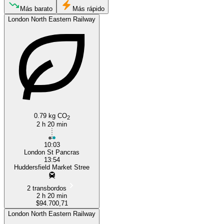
Huddersfield
Más barato
Más rápido
London North Eastern Railway
London
0.79 kg CO
2
2 h 20 min
10:03
London St Pancras
13:54
Huddersfield Market Stree
2 transbordos
2 h 20 min
$94.700,71
London North Eastern Railway