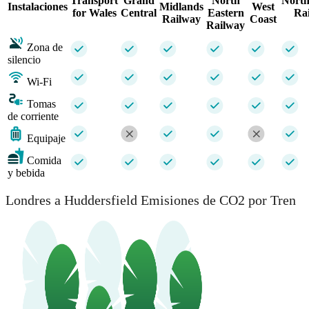
Transport
Grand
North
North
Instalaciones
Midlands
West
for Wales
Central
Eastern
Rai
Railway
Coast
Railway
Zona de
silencio
Wi-Fi
Tomas
de corriente
Equipaje
Comida
y bebida
Londres a Huddersfield Emisiones de CO2 por Tren