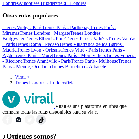
Londres
Autobuses Huddersfield - Londres
Otras rutas populares
Trenes Vichy - París
Trenes París - Parthenay
Trenes París -
Miramas
Trenes Londres - Margate
Trenes Londres -
Bridgwater
Trenes Elbeuf - París
Trenes París - Valréas
Trenes Valréas
- París
Trenes Roma - Pedaso
Trenes Villafranca de los Barros -
Madrid
Trenes Lyon - Orleans
Trenes Vitré - París
Trenes París -
Agde
Trenes París - Muret
Trenes París - Montivilliers
Trenes Venecia
- Riccione
Trenes Amnéville - París
Trenes París - Mulhouse
Trenes
París - Mende, Occitania
Trenes Barcelona - Albacete
Virail
>
Trenes Londres - Huddersfield
Virail es una plataforma en línea que
compara todas las rutas disponibles para su viaje.
¿Quiénes somos?