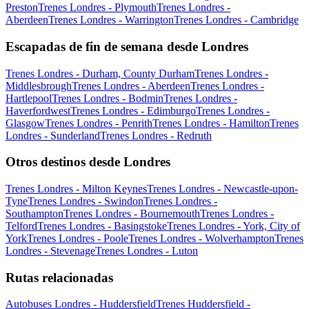
Preston
Trenes Londres - Plymouth
Trenes Londres -
Aberdeen
Trenes Londres - Warrington
Trenes Londres - Cambridge
Escapadas de fin de semana desde Londres
Trenes Londres - Durham, County Durham
Trenes Londres -
Middlesbrough
Trenes Londres - Aberdeen
Trenes Londres -
Hartlepool
Trenes Londres - Bodmin
Trenes Londres -
Haverfordwest
Trenes Londres - Edimburgo
Trenes Londres -
Glasgow
Trenes Londres - Penrith
Trenes Londres - Hamilton
Trenes
Londres - Sunderland
Trenes Londres - Redruth
Otros destinos desde Londres
Trenes Londres - Milton Keynes
Trenes Londres - Newcastle-upon-
Tyne
Trenes Londres - Swindon
Trenes Londres -
Southampton
Trenes Londres - Bournemouth
Trenes Londres -
Telford
Trenes Londres - Basingstoke
Trenes Londres - York, City of
York
Trenes Londres - Poole
Trenes Londres - Wolverhampton
Trenes
Londres - Stevenage
Trenes Londres - Luton
Rutas relacionadas
Autobuses Londres - Huddersfield
Trenes Huddersfield -