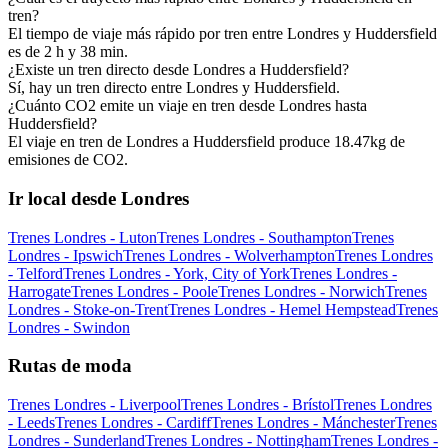
tren?
El tiempo de viaje más rápido por tren entre Londres y Huddersfield
es de 2 h y 38 min.
¿Existe un tren directo desde Londres a Huddersfield?
Sí, hay un tren directo entre Londres y Huddersfield.
¿Cuánto CO2 emite un viaje en tren desde Londres hasta
Huddersfield?
El viaje en tren de Londres a Huddersfield produce 18.47kg de
emisiones de CO2.
Ir local desde Londres
Trenes Londres - Luton
Trenes Londres - Southampton
Trenes
Londres - Ipswich
Trenes Londres - Wolverhampton
Trenes Londres
- Telford
Trenes Londres - York, City of York
Trenes Londres -
Harrogate
Trenes Londres - Poole
Trenes Londres - Norwich
Trenes
Londres - Stoke-on-Trent
Trenes Londres - Hemel Hempstead
Trenes
Londres - Swindon
Rutas de moda
Trenes Londres - Liverpool
Trenes Londres - Brístol
Trenes Londres
- Leeds
Trenes Londres - Cardiff
Trenes Londres - Mánchester
Trenes
Londres - Sunderland
Trenes Londres - Nottingham
Trenes Londres -