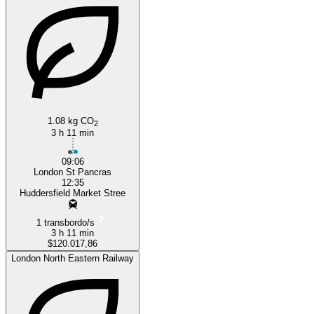
1.08 kg CO
2
3 h 11 min
09:06
London St Pancras
12:35
Huddersfield Market Stree
1 transbordo/s
3 h 11 min
$120.017,86
London North Eastern Railway