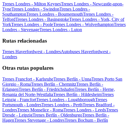
Trenes Londres - Milton Keynes
Trenes Londres - Newcastle-upon-
Tyne
Trenes Londres - Swindon
Trenes Londres -
Southampton
Trenes Londres - Bournemouth
Trenes Londres -
Telford
Trenes Londres - Basingstoke
Trenes Londres - York, City of
York
Trenes Londres - Poole
Trenes Londres - Wolverhampton
Trenes
Londres - Stevenage
Trenes Londres - Luton
Rutas relacionadas
Trenes Haverfordwest - Londres
Autobuses Haverfordwest -
Londres
Otras rutas populares
Trenes Francfort - Karlsruhe
Trenes Berlín - Unna
Trenes Porto San
Giorgio - Roma
Trenes Berlín - Chemnitz
Trenes Berlín -
Erlangen
Trenes Berlín - Friedrichshafen
Trenes Berlín - Herne,
Renania del Norte-Westfalia
Trenes Berlín - Hildesheim
Trenes
Leipzig - Francfort
Trenes Londres - Loughborough
Trenes
Portsmouth - Londres
Trenes Londres - Perth
Trenes Bradford -
Londres
Trenes Monselice - Roma
Trenes Londres - Leeds
Trenes
Dresde - Leipzig
Trenes Berlín - Oldenburgo
Trenes Berlín -
Hagen
Trenes Stevenage - Londres
Trenes Bochum - Berlín