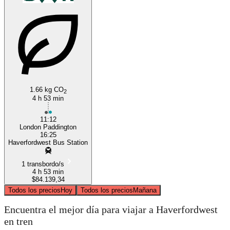
1.66 kg CO
2
4 h 53 min
11:12
London Paddington
16:25
Haverfordwest Bus Station
1 transbordo/s
4 h 53 min
$84.139,34
Todos los precios
Hoy
Todos los precios
Mañana
Encuentra el mejor día para viajar a Haverfordwest
en tren