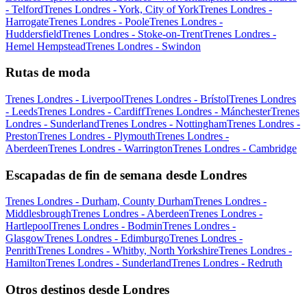
- Telford
Trenes Londres - York, City of York
Trenes Londres -
Harrogate
Trenes Londres - Poole
Trenes Londres -
Huddersfield
Trenes Londres - Stoke-on-Trent
Trenes Londres -
Hemel Hempstead
Trenes Londres - Swindon
Rutas de moda
Trenes Londres - Liverpool
Trenes Londres - Brístol
Trenes Londres
- Leeds
Trenes Londres - Cardiff
Trenes Londres - Mánchester
Trenes
Londres - Sunderland
Trenes Londres - Nottingham
Trenes Londres -
Preston
Trenes Londres - Plymouth
Trenes Londres -
Aberdeen
Trenes Londres - Warrington
Trenes Londres - Cambridge
Escapadas de fin de semana desde Londres
Trenes Londres - Durham, County Durham
Trenes Londres -
Middlesbrough
Trenes Londres - Aberdeen
Trenes Londres -
Hartlepool
Trenes Londres - Bodmin
Trenes Londres -
Glasgow
Trenes Londres - Edimburgo
Trenes Londres -
Penrith
Trenes Londres - Whitby, North Yorkshire
Trenes Londres -
Hamilton
Trenes Londres - Sunderland
Trenes Londres - Redruth
Otros destinos desde Londres