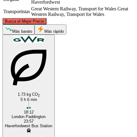
Haverfordwest
Great Western Railway, Transport for Wales
Great
Transportistas
Western Railway, Transport for Wales
©
CARTO
, ©
OpenStreetMap
contributors
Busca el Mejor Precio
Más barato
Más rápido
Haverfordwest
London
1.73 kg CO
2
5 h 6 min
18:12
London Paddington
23:57
Haverfordwest Bus Station