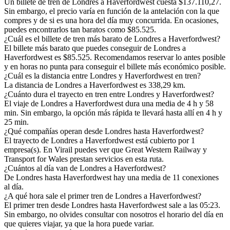
Un billete de tren de Londres a Haverfordwest cuesta $137.110,27.
Sin embargo, el precio varía en función de la antelación con la que
compres y de si es una hora del día muy concurrida. En ocasiones,
puedes encontrarlos tan baratos como $85.525.
¿Cuál es el billete de tren más barato de Londres a Haverfordwest?
El billete más barato que puedes conseguir de Londres a
Haverfordwest es $85.525. Recomendamos reservar lo antes posible
y en horas no punta para conseguir el billete más económico posible.
¿Cuál es la distancia entre Londres y Haverfordwest en tren?
La distancia de Londres a Haverfordwest es 338,29 km.
¿Cuánto dura el trayecto en tren entre Londres y Haverfordwest?
El viaje de Londres a Haverfordwest dura una media de 4 h y 58
min. Sin embargo, la opción más rápida te llevará hasta allí en 4 h y
25 min.
¿Qué compañías operan desde Londres hasta Haverfordwest?
El trayecto de Londres a Haverfordwest está cubierto por 1
empresa(s). En Virail puedes ver que Great Western Railway y
Transport for Wales prestan servicios en esta ruta.
¿Cuántos al día van de Londres a Haverfordwest?
De Londres hasta Haverfordwest hay una media de 11 conexiones
al día.
¿A qué hora sale el primer tren de Londres a Haverfordwest?
El primer tren desde Londres hasta Haverfordwest sale a las 05:23.
Sin embargo, no olvides consultar con nosotros el horario del día en
que quieres viajar, ya que la hora puede variar.