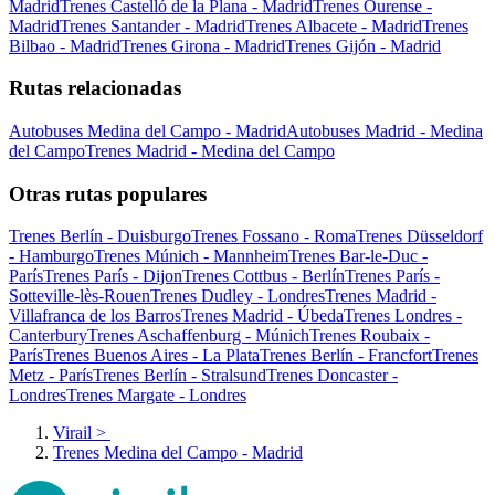
Madrid
Trenes Castelló de la Plana - Madrid
Trenes Ourense -
Madrid
Trenes Santander - Madrid
Trenes Albacete - Madrid
Trenes
Bilbao - Madrid
Trenes Girona - Madrid
Trenes Gijón - Madrid
Rutas relacionadas
Autobuses Medina del Campo - Madrid
Autobuses Madrid - Medina
del Campo
Trenes Madrid - Medina del Campo
Otras rutas populares
Trenes Berlín - Duisburgo
Trenes Fossano - Roma
Trenes Düsseldorf
- Hamburgo
Trenes Múnich - Mannheim
Trenes Bar-le-Duc -
París
Trenes París - Dijon
Trenes Cottbus - Berlín
Trenes París -
Sotteville-lès-Rouen
Trenes Dudley - Londres
Trenes Madrid -
Villafranca de los Barros
Trenes Madrid - Úbeda
Trenes Londres -
Canterbury
Trenes Aschaffenburg - Múnich
Trenes Roubaix -
París
Trenes Buenos Aires - La Plata
Trenes Berlín - Francfort
Trenes
Metz - París
Trenes Berlín - Stralsund
Trenes Doncaster -
Londres
Trenes Margate - Londres
Virail
>
Trenes Medina del Campo - Madrid