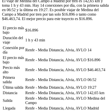
El viaje de Medina del Campo a Madrid por tren es 142,65 km y
toma 1 h y 43 min. Hay 14 conexiones por día, con la primera salida
en 06:52 y la última en 19:27. Es posible viajar de Medina del
Campo a Madrid por tren por tan solo $16.896 o tanto como
$46.463,74. El mejor precio para este trayecto es $16.896.
El precio más
$16.896
bajo
Duración del
1 h y 43 min
viaje
Conexión por
Renfe - Media Distancia, Alvia, AVLO
14
día
El precio más
Renfe - Media Distancia, Alvia, AVLO
$16.896
bajo
Precio más
Renfe - Media Distancia, Alvia, AVLO
$46.463,74
alto
Primera
Renfe - Media Distancia, Alvia, AVLO
06:52
salida
Última salida
Renfe - Media Distancia, Alvia, AVLO
19:27
Distancia
Renfe - Media Distancia, Alvia, AVLO
142,65 km
Renfe - Media Distancia, Alvia, AVLO
Medina del
Salida
Campo
Llegada
Renfe - Media Distancia, Alvia, AVLO
Madrid