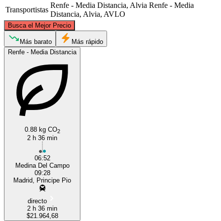
Renfe - Media Distancia, Alvia
Renfe - Media
Transportistas
Distancia, Alvia, AVLO
©
CARTO
, ©
OpenStreetMap
contributors
Busca el Mejor Precio
Medina del Campo
Más barato
Más rápido
Renfe - Media Distancia
0.88 kg CO
2
2 h 36 min
Madrid
06:52
Medina Del Campo
09:28
Madrid, Principe Pio
directo
2 h 36 min
$21.964,68