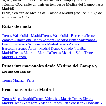
Sí, hay un tren directo entre Medina del Campo y Madrid.
¿Cuánto CO2 emite un viaje en tren desde Medina del Campo hasta
Madrid?
El viaje en tren de Medina del Campo a Madrid produce 9.99kg de
emisiones de CO2.
Rutas de moda
Trenes Valladolid - Madrid
Trenes Valladolid - Barcelona
Trenes
Zamora - Barcelona
Trenes Zamora - Madrid
Trenes Salamanca -
Barcelona
Trenes Salamanca - Madrid
Trenes Ávila -
Barcelona
Trenes Ávila - Madrid
Trenes Collado-Villalba -
Madrid
Trenes Madrid - Marbella
Trenes Madrid - Salou
Trenes
Madrid - Gandía
Rutas internacionales desde Medina del Campo y
zonas cercanas
Trenes Madrid - París
Principales rutas a Madrid
Trenes Vigo - Madrid
Trenes Valencia - Madrid
Trenes Elche -
Madrid
Trenes Zaragoza - Madrid
Trenes San Sebastián / Donostia -