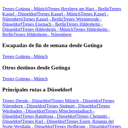
Trenes Gotinga - Múnich
Trenes Herzberg am Harz - Berlín
Trenes
Kassel - Düsseldorf
Trenes Kassel - Múnich
Trenes Kassel -
Núremberg
Trenes Kassel - Berlín
Trenes Wernigerode -
Düsseldorf
Trenes Eisenach - Berlín
Trenes Hildesheim -
Düsseldorf
Trenes Hildesheim - Múnich
Trenes Hildesheim -
Berlín
Trenes Hildesheim - Núremberg
Escapadas de fin de semana desde Gotinga
Trenes Gotinga - Múnich
Otros destinos desde Gotinga
Trenes Gotinga - Múnich
Principales rutas a Düsseldorf
Trenes Dresde - Düsseldorf
Trenes Múnich - Düsseldorf
Trenes
Núremberg - Düsseldorf
Trenes Stuttgart - Düsseldorf
Trenes
Wiesbaden - Düsseldorf
Trenes Mönchengladbach -
Düsseldorf
Trenes Ratisbona - Düsseldorf
Trenes Chemnitz -
Düsseldorf
Trenes Kiel - Düsseldorf
Trenes Essen, Renania del
Norte-Westfalia - Düsseldorf
Trenes Heilbronn - Düsseldorf
Trenes