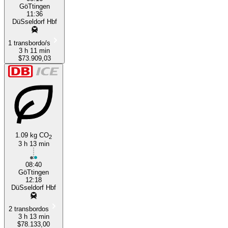
GöTtingen
11:36
DüSseldorf Hbf
1 transbordo/s
3 h 11 min
$73.909,03
1.09 kg CO
2
3 h 13 min
08:40
GöTtingen
12:18
DüSseldorf Hbf
2 transbordos
3 h 13 min
$78.133,00