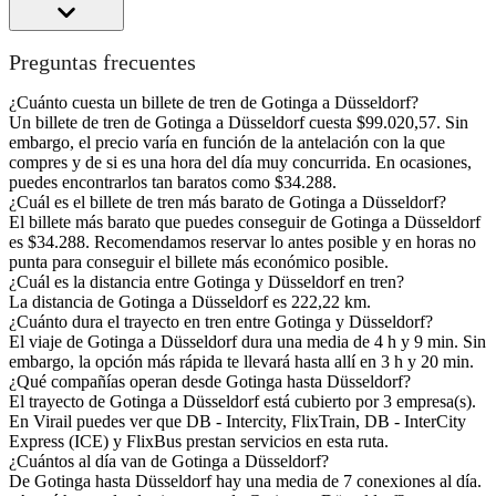
Preguntas frecuentes
¿Cuánto cuesta un billete de tren de Gotinga a Düsseldorf?
Un billete de tren de Gotinga a Düsseldorf cuesta $99.020,57. Sin
embargo, el precio varía en función de la antelación con la que
compres y de si es una hora del día muy concurrida. En ocasiones,
puedes encontrarlos tan baratos como $34.288.
¿Cuál es el billete de tren más barato de Gotinga a Düsseldorf?
El billete más barato que puedes conseguir de Gotinga a Düsseldorf
es $34.288. Recomendamos reservar lo antes posible y en horas no
punta para conseguir el billete más económico posible.
¿Cuál es la distancia entre Gotinga y Düsseldorf en tren?
La distancia de Gotinga a Düsseldorf es 222,22 km.
¿Cuánto dura el trayecto en tren entre Gotinga y Düsseldorf?
El viaje de Gotinga a Düsseldorf dura una media de 4 h y 9 min. Sin
embargo, la opción más rápida te llevará hasta allí en 3 h y 20 min.
¿Qué compañías operan desde Gotinga hasta Düsseldorf?
El trayecto de Gotinga a Düsseldorf está cubierto por 3 empresa(s).
En Virail puedes ver que DB - Intercity, FlixTrain, DB - InterCity
Express (ICE) y FlixBus prestan servicios en esta ruta.
¿Cuántos al día van de Gotinga a Düsseldorf?
De Gotinga hasta Düsseldorf hay una media de 7 conexiones al día.