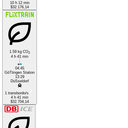
10 h 12 min
$32.176,14
1.59 kg CO
2
4 h 41 min
04:45
GöTtingen Station
13:29
DüSseldorf
1 transbordo/s
4 h 41 min
$32.704,14