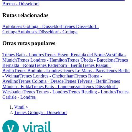
Brema - Düsseldorf
Rutas relacionadas
Autobuses Gotinga - Düsseldorf
Trenes Düsseldorf -
Gotinga
Autobuses Düsseldorf - Gotinga
Otras rutas populares
Trenes Bath - Londres
Trenes Essen, Renania del Norte-Westfalia -
Múnich
Trenes Londres - Hamilton
Trenes Úbeda - Barcelona
Trenes
Bernalda - Roma
Trenes Paderborn - Berlín
Trenes Passau -
Berlín
Trenes Bodmin - Londres
Trenes Le Mans - París
Trenes Berlín
- Weimar
Trenes Londres - Cheltenham
Trenes Roma -
Avellino
Trenes Colonia - Dresde
Trenes Tréveris - Berlín
Trenes
Múnich - Fulda
Trenes París - Lannemezan
Trenes Düsseldorf -
Wiesbaden
Trenes Totnes - Londres
Trenes Reading - Londres
Trenes
Carlisle - Londres
Virail
>
Trenes Gotinga - Düsseldorf