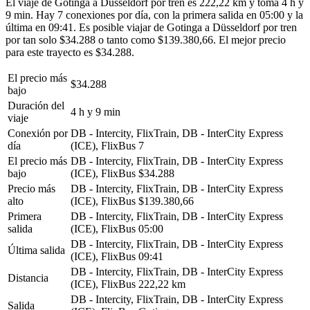
El viaje de Gotinga a Düsseldorf por tren es 222,22 km y toma 4 h y
9 min. Hay 7 conexiones por día, con la primera salida en 05:00 y la
última en 09:41. Es posible viajar de Gotinga a Düsseldorf por tren
por tan solo $34.288 o tanto como $139.380,66. El mejor precio
para este trayecto es $34.288.
El precio más
$34.288
bajo
Duración del
4 h y 9 min
viaje
Conexión por
DB - Intercity, FlixTrain, DB - InterCity Express
día
(ICE), FlixBus
7
El precio más
DB - Intercity, FlixTrain, DB - InterCity Express
bajo
(ICE), FlixBus
$34.288
Precio más
DB - Intercity, FlixTrain, DB - InterCity Express
alto
(ICE), FlixBus
$139.380,66
Primera
DB - Intercity, FlixTrain, DB - InterCity Express
salida
(ICE), FlixBus
05:00
DB - Intercity, FlixTrain, DB - InterCity Express
Última salida
(ICE), FlixBus
09:41
DB - Intercity, FlixTrain, DB - InterCity Express
Distancia
(ICE), FlixBus
222,22 km
DB - Intercity, FlixTrain, DB - InterCity Express
Salida