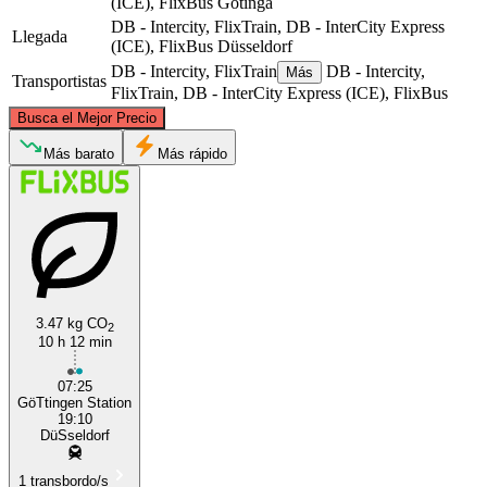
(ICE), FlixBus
Gotinga
DB - Intercity, FlixTrain, DB - InterCity Express
Llegada
(ICE), FlixBus
Düsseldorf
DB - Intercity, FlixTrain
DB - Intercity,
Más
Transportistas
FlixTrain, DB - InterCity Express (ICE), FlixBus
©
CARTO
, ©
OpenStreetMap
contributors
Busca el Mejor Precio
Más barato
Más rápido
Göttingen, NI
Düsseldorf
3.47 kg CO
2
10 h 12 min
07:25
GöTtingen Station
19:10
DüSseldorf
1 transbordo/s