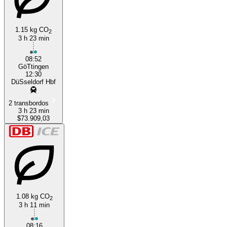
1.15 kg CO
2
3 h 23 min
08:52
GöTtingen
12:30
DüSseldorf Hbf
2 transbordos
3 h 23 min
$73.909,03
1.08 kg CO
2
3 h 11 min
08:16