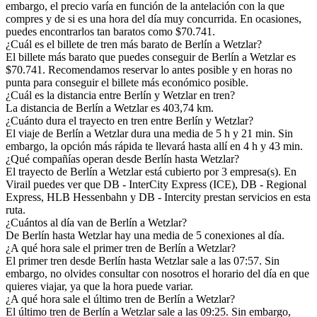
embargo, el precio varía en función de la antelación con la que
compres y de si es una hora del día muy concurrida. En ocasiones,
puedes encontrarlos tan baratos como $70.741.
¿Cuál es el billete de tren más barato de Berlín a Wetzlar?
El billete más barato que puedes conseguir de Berlín a Wetzlar es
$70.741. Recomendamos reservar lo antes posible y en horas no
punta para conseguir el billete más económico posible.
¿Cuál es la distancia entre Berlín y Wetzlar en tren?
La distancia de Berlín a Wetzlar es 403,74 km.
¿Cuánto dura el trayecto en tren entre Berlín y Wetzlar?
El viaje de Berlín a Wetzlar dura una media de 5 h y 21 min. Sin
embargo, la opción más rápida te llevará hasta allí en 4 h y 43 min.
¿Qué compañías operan desde Berlín hasta Wetzlar?
El trayecto de Berlín a Wetzlar está cubierto por 3 empresa(s). En
Virail puedes ver que DB - InterCity Express (ICE), DB - Regional
Express, HLB Hessenbahn y DB - Intercity prestan servicios en esta
ruta.
¿Cuántos al día van de Berlín a Wetzlar?
De Berlín hasta Wetzlar hay una media de 5 conexiones al día.
¿A qué hora sale el primer tren de Berlín a Wetzlar?
El primer tren desde Berlín hasta Wetzlar sale a las 07:57. Sin
embargo, no olvides consultar con nosotros el horario del día en que
quieres viajar, ya que la hora puede variar.
¿A qué hora sale el último tren de Berlín a Wetzlar?
El último tren de Berlín a Wetzlar sale a las 09:25. Sin embargo,