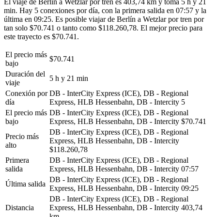
El viaje de Berlín a Wetzlar por tren es 403,74 km y toma 5 h y 21
min. Hay 5 conexiones por día, con la primera salida en 07:57 y la
última en 09:25. Es posible viajar de Berlín a Wetzlar por tren por
tan solo $70.741 o tanto como $118.260,78. El mejor precio para
este trayecto es $70.741.
El precio más
$70.741
bajo
Duración del
5 h y 21 min
viaje
Conexión por
DB - InterCity Express (ICE), DB - Regional
día
Express, HLB Hessenbahn, DB - Intercity
5
El precio más
DB - InterCity Express (ICE), DB - Regional
bajo
Express, HLB Hessenbahn, DB - Intercity
$70.741
DB - InterCity Express (ICE), DB - Regional
Precio más
Express, HLB Hessenbahn, DB - Intercity
alto
$118.260,78
Primera
DB - InterCity Express (ICE), DB - Regional
salida
Express, HLB Hessenbahn, DB - Intercity
07:57
DB - InterCity Express (ICE), DB - Regional
Última salida
Express, HLB Hessenbahn, DB - Intercity
09:25
DB - InterCity Express (ICE), DB - Regional
Distancia
Express, HLB Hessenbahn, DB - Intercity
403,74
km