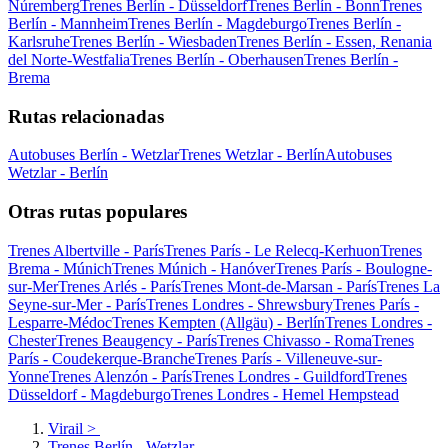
Núremberg
Trenes Berlín - Düsseldorf
Trenes Berlín - Bonn
Trenes
Berlín - Mannheim
Trenes Berlín - Magdeburgo
Trenes Berlín -
Karlsruhe
Trenes Berlín - Wiesbaden
Trenes Berlín - Essen, Renania
del Norte-Westfalia
Trenes Berlín - Oberhausen
Trenes Berlín -
Brema
Rutas relacionadas
Autobuses Berlín - Wetzlar
Trenes Wetzlar - Berlín
Autobuses
Wetzlar - Berlín
Otras rutas populares
Trenes Albertville - París
Trenes París - Le Relecq-Kerhuon
Trenes
Brema - Múnich
Trenes Múnich - Hanóver
Trenes París - Boulogne-
sur-Mer
Trenes Arlés - París
Trenes Mont-de-Marsan - París
Trenes La
Seyne-sur-Mer - París
Trenes Londres - Shrewsbury
Trenes París -
Lesparre-Médoc
Trenes Kempten (Allgäu) - Berlín
Trenes Londres -
Chester
Trenes Beaugency - París
Trenes Chivasso - Roma
Trenes
París - Coudekerque-Branche
Trenes París - Villeneuve-sur-
Yonne
Trenes Alenzón - París
Trenes Londres - Guildford
Trenes
Düsseldorf - Magdeburgo
Trenes Londres - Hemel Hempstead
Virail
>
Trenes Berlín - Wetzlar