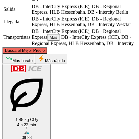
DB - InterCity Express (ICE), DB - Regional
Salida
Express, HLB Hessenbahn, DB - Intercity
Berlín
DB - InterCity Express (ICE), DB - Regional
Llegada
Express, HLB Hessenbahn, DB - Intercity
Wetzlar
DB - InterCity Express (ICE), DB - Regional
Transportistas
Express
DB - InterCity Express (ICE), DB -
Más
Regional Express, HLB Hessenbahn, DB - Intercity
©
CARTO
, ©
OpenStreetMap
contributors
Busca el Mejor Precio
Berlin
Más barato
Más rápido
1.48 kg CO
Wetzlar
2
4 h 22 min
09:23