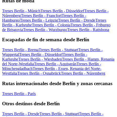
Rutas de moda
Trenes Berlín - Múnich
Trenes Berlín - Düsseldorf
Trenes Berlín -
Núremberg
Trenes Berlín - Francfort
Trenes Berlín -
Hamburgo
Trenes Berlín - Leipzig
Trenes Berlín - Dresde
Trenes
Berlín - Karlsruhe
Trenes Berlín - Colonia
Trenes Berlín - Friburgo
de Brisgovia
Trenes Berlín - Wurzburgo
Trenes Berlín - Ratisbona
Escapadas de fin de semana desde Berlín
Trenes Berlín - Brema
Trenes Berlín - Stuttgart
Trenes Berlín -
Wuppertal
Trenes Berlín - Düsseldorf
Trenes Berlín -
Karlsruhe
Trenes Berlín - Wiesbaden
Trenes Berlín - Hamm, Renania
del Norte-Westfalia
Trenes Berlín - Aquisgrán
Trenes Berlín -
Mönchengladbach
Trenes Berlín - Essen, Renania del Norte-
Westfalia
Trenes Berlín - Osnabrück
Trenes Berlín - Núremberg
Rutas internacionales desde Berlín y zonas cercanas
Trenes Berlín - París
Otros destinos desde Berlín
Trenes Berlín - Dresde
Trenes Berlín - Stuttgart
Trenes Berlín -