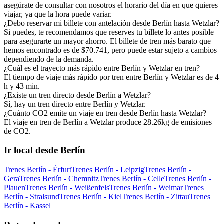
asegúrate de consultar con nosotros el horario del día en que quieres
viajar, ya que la hora puede variar.
¿Debo reservar mi billete con antelación desde Berlín hasta Wetzlar?
Si puedes, te recomendamos que reserves tu billete lo antes posible
para asegurarte un mayor ahorro. El billete de tren más barato que
hemos encontrado es de $70.741, pero puede estar sujeto a cambios
dependiendo de la demanda.
¿Cuál es el trayecto más rápido entre Berlín y Wetzlar en tren?
El tiempo de viaje más rápido por tren entre Berlín y Wetzlar es de 4
h y 43 min.
¿Existe un tren directo desde Berlín a Wetzlar?
Sí, hay un tren directo entre Berlín y Wetzlar.
¿Cuánto CO2 emite un viaje en tren desde Berlín hasta Wetzlar?
El viaje en tren de Berlín a Wetzlar produce 28.26kg de emisiones
de CO2.
Ir local desde Berlín
Trenes Berlín - Érfurt
Trenes Berlín - Leipzig
Trenes Berlín -
Gera
Trenes Berlín - Chemnitz
Trenes Berlín - Celle
Trenes Berlín -
Plauen
Trenes Berlín - Weißenfels
Trenes Berlín - Weimar
Trenes
Berlín - Stralsund
Trenes Berlín - Kiel
Trenes Berlín - Zittau
Trenes
Berlín - Kassel