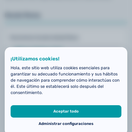
Desde Roma
Conexiones locales desde Roma
Buses de Roma a Forlì
🚌
¡Utilizamos cookies!
Buses de Roma a Rímini
🚌
Hola, este sitio web utiliza cookies esenciales para
garantizar su adecuado funcionamiento y sus hábitos
de navegación para comprender cómo interactúas con
Buses de Roma a Pisa
🚌
él. Este último se establecerá solo después del
consentimiento.
Buses de Roma a Foggia
🚌
Aceptar todo
Buses de Roma a Pesaro
🚌
Administrar configuraciones
Buses de Roma a Aprilia
🚌