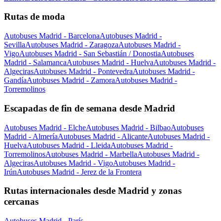
Rutas de moda
Autobuses Madrid - Barcelona
Autobuses Madrid -
Sevilla
Autobuses Madrid - Zaragoza
Autobuses Madrid -
Vigo
Autobuses Madrid - San Sebastián / Donostia
Autobuses
Madrid - Salamanca
Autobuses Madrid - Huelva
Autobuses Madrid -
Algeciras
Autobuses Madrid - Pontevedra
Autobuses Madrid -
Gandía
Autobuses Madrid - Zamora
Autobuses Madrid -
Torremolinos
Escapadas de fin de semana desde Madrid
Autobuses Madrid - Elche
Autobuses Madrid - Bilbao
Autobuses
Madrid - Almería
Autobuses Madrid - Alicante
Autobuses Madrid -
Huelva
Autobuses Madrid - Lleida
Autobuses Madrid -
Torremolinos
Autobuses Madrid - Marbella
Autobuses Madrid -
Algeciras
Autobuses Madrid - Vigo
Autobuses Madrid -
Irún
Autobuses Madrid - Jerez de la Frontera
Rutas internacionales desde Madrid y zonas
cercanas
Autobuses Madrid - París