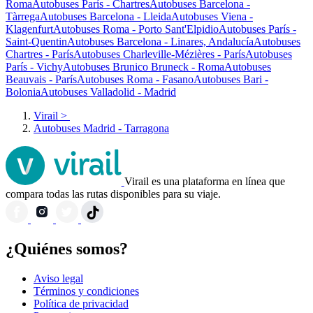
Roma
Autobuses París - Chartres
Autobuses Barcelona -
Tàrrega
Autobuses Barcelona - Lleida
Autobuses Viena -
Klagenfurt
Autobuses Roma - Porto Sant'Elpidio
Autobuses París -
Saint-Quentin
Autobuses Barcelona - Linares, Andalucía
Autobuses
Chartres - París
Autobuses Charleville-Mézières - París
Autobuses
París - Vichy
Autobuses Brunico Bruneck - Roma
Autobuses
Beauvais - París
Autobuses Roma - Fasano
Autobuses Bari -
Bolonia
Autobuses Valladolid - Madrid
Virail
>
Autobuses Madrid - Tarragona
Virail es una plataforma en línea que
compara todas las rutas disponibles para su viaje.
¿Quiénes somos?
Aviso legal
Términos y condiciones
Política de privacidad