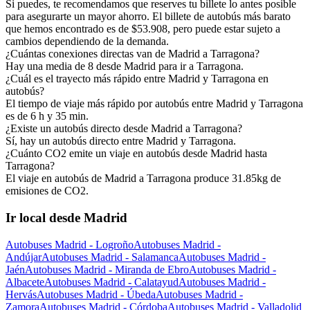
Si puedes, te recomendamos que reserves tu billete lo antes posible
para asegurarte un mayor ahorro. El billete de autobús más barato
que hemos encontrado es de $53.908, pero puede estar sujeto a
cambios dependiendo de la demanda.
¿Cuántas conexiones directas van de Madrid a Tarragona?
Hay una media de 8 desde Madrid para ir a Tarragona.
¿Cuál es el trayecto más rápido entre Madrid y Tarragona en
autobús?
El tiempo de viaje más rápido por autobús entre Madrid y Tarragona
es de 6 h y 35 min.
¿Existe un autobús directo desde Madrid a Tarragona?
Sí, hay un autobús directo entre Madrid y Tarragona.
¿Cuánto CO2 emite un viaje en autobús desde Madrid hasta
Tarragona?
El viaje en autobús de Madrid a Tarragona produce 31.85kg de
emisiones de CO2.
Ir local desde Madrid
Autobuses Madrid - Logroño
Autobuses Madrid -
Andújar
Autobuses Madrid - Salamanca
Autobuses Madrid -
Jaén
Autobuses Madrid - Miranda de Ebro
Autobuses Madrid -
Albacete
Autobuses Madrid - Calatayud
Autobuses Madrid -
Hervás
Autobuses Madrid - Úbeda
Autobuses Madrid -
Zamora
Autobuses Madrid - Córdoba
Autobuses Madrid - Valladolid