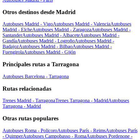
Otros destinos desde Madrid
Autobuses Madrid - Vigo
Autobuses Madrid - Valencia
Autobuses
Madrid - Elche
Autobuses Madrid - Zaragoza
Autobuses Madrid -
Santander
Autobuses Madrid - Albacete
Autobuses Madrid -
Gandía
Autobuses Madrid - Logroño
Autobuses Madrid -
Badajoz
Autobuses Madrid - Bilbao
Autobuses Madrid -
Fuengirola
Autobuses Madrid - Gijón
Principales rutas a Tarragona
Autobuses Barcelona - Tarragona
Rutas relacionadas
Trenes Madrid - Tarragona
Trenes Tarragona - Madrid
Autobuses
Tarragona - Madrid
Otras rutas populares
Autobuses Roma - Policoro
Autobuses París - Reims
Autobuses París
- Quimper
Autobuses Campobasso - Roma
Autobuses Pordenone -