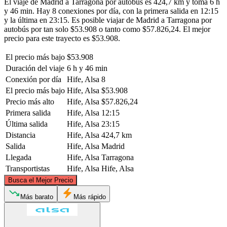
El viaje de Madrid a Tarragona por autobús es 424,7 km y toma 6 h
y 46 min. Hay 8 conexiones por día, con la primera salida en 12:15
y la última en 23:15. Es posible viajar de Madrid a Tarragona por
autobús por tan solo $53.908 o tanto como $57.826,24. El mejor
precio para este trayecto es $53.908.
El precio más bajo
$53.908
Duración del viaje
6 h y 46 min
Conexión por día
Hife, Alsa
8
El precio más bajo
Hife, Alsa
$53.908
Precio más alto
Hife, Alsa
$57.826,24
Primera salida
Hife, Alsa
12:15
Última salida
Hife, Alsa
23:15
Distancia
Hife, Alsa
424,7 km
Salida
Hife, Alsa
Madrid
Llegada
Hife, Alsa
Tarragona
Transportistas
Hife, Alsa
Hife, Alsa
©
CARTO
, ©
OpenStreetMap
contributors
Busca el Mejor Precio
Más barato
Más rápido