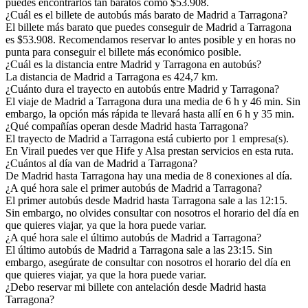
puedes encontrarlos tan baratos como $53.908.
¿Cuál es el billete de autobús más barato de Madrid a Tarragona?
El billete más barato que puedes conseguir de Madrid a Tarragona
es $53.908. Recomendamos reservar lo antes posible y en horas no
punta para conseguir el billete más económico posible.
¿Cuál es la distancia entre Madrid y Tarragona en autobús?
La distancia de Madrid a Tarragona es 424,7 km.
¿Cuánto dura el trayecto en autobús entre Madrid y Tarragona?
El viaje de Madrid a Tarragona dura una media de 6 h y 46 min. Sin
embargo, la opción más rápida te llevará hasta allí en 6 h y 35 min.
¿Qué compañías operan desde Madrid hasta Tarragona?
El trayecto de Madrid a Tarragona está cubierto por 1 empresa(s).
En Virail puedes ver que Hife y Alsa prestan servicios en esta ruta.
¿Cuántos al día van de Madrid a Tarragona?
De Madrid hasta Tarragona hay una media de 8 conexiones al día.
¿A qué hora sale el primer autobús de Madrid a Tarragona?
El primer autobús desde Madrid hasta Tarragona sale a las 12:15.
Sin embargo, no olvides consultar con nosotros el horario del día en
que quieres viajar, ya que la hora puede variar.
¿A qué hora sale el último autobús de Madrid a Tarragona?
El último autobús de Madrid a Tarragona sale a las 23:15. Sin
embargo, asegúrate de consultar con nosotros el horario del día en
que quieres viajar, ya que la hora puede variar.
¿Debo reservar mi billete con antelación desde Madrid hasta
Tarragona?