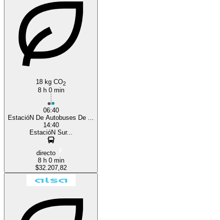
Madrid
18 kg CO
2
8 h 0 min
06:40
EstacióN De Autobuses De ...
14:40
EstacióN Sur...
directo
8 h 0 min
$32.207,82