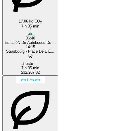
17.06 kg CO
2
7 h 35 min
06:40
EstacióN De Autobuses De ...
14:15
Strasbourg - Place De L"É...
directo
7 h 35 min
$32.207,82