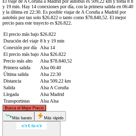
El viaje de A Coruña a Madrid por autobús es 509,22 km y toma 8 h
y 19 min. Hay 14 conexiones por día, con la primera salida en 06:40
y la última en 22:30. Es posible viajar de A Coruña a Madrid por
autobús por tan solo $26.822 o tanto como $78.840,52. El mejor
precio para este trayecto es $26.822.
El precio más bajo
$26.822
Duración del viaje
8 h y 19 min
Conexión por día
Alsa
14
El precio más bajo
Alsa
$26.822
Precio más alto
Alsa
$78.840,52
Primera salida
Alsa
06:40
Última salida
Alsa
22:30
Distancia
Alsa
509,22 km
Salida
Alsa
A Coruña
Llegada
Alsa
Madrid
Transportistas
Alsa
Alsa
©
CARTO
, ©
OpenStreetMap
contributors
Busca el Mejor Precio
A Coruña
Más barato
Más rápido