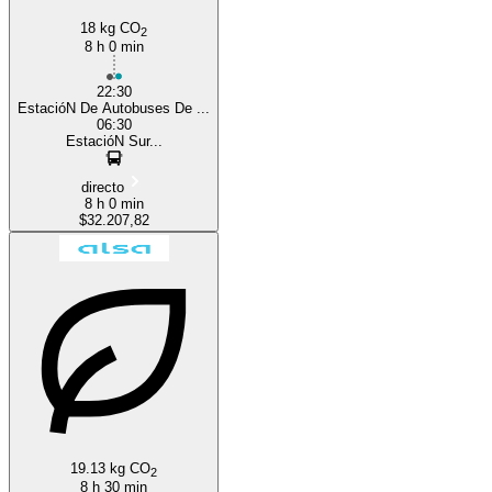
18 kg CO
2
8 h 0 min
22:30
EstacióN De Autobuses De ...
06:30
EstacióN Sur...
directo
8 h 0 min
$32.207,82
19.13 kg CO
2
8 h 30 min