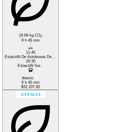
19.69 kg CO
2
8 h 45 min
11:45
EstacióN De Autobuses De ...
20:30
EstacióN Sur...
directo
8 h 45 min
$32.207,82