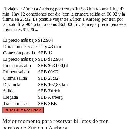
El viaje de Zúrich a Aarberg por tren es 102,83 km y toma 1 h y 43
min. Hay 12 conexiones por día, con la primera salida en 00:02 y la
última en 23:32. Es posible viajar de Zúrich a Aarberg por tren por
tan solo $12.904 o tanto como $63.000,61. El mejor precio para este
trayecto es $12.904.
El precio más bajo
$12.904
Duración del viaje
1 h y 43 min
Conexión por día
SBB
12
El precio más bajo
SBB
$12.904
Precio más alto
SBB
$63.000,61
Primera salida
SBB
00:02
Última salida
SBB
23:32
Distancia
SBB
102,83 km
Salida
SBB
Zúrich
Llegada
SBB
Aarberg
Transportistas
SBB
SBB
©
CARTO
, ©
OpenStreetMap
contributors
Busca el Mejor Precio
Mejor momento para reservar billetes de tren
baratos de Zúrich a Aarberg
Zurich