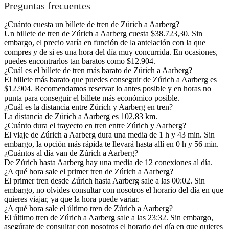
Preguntas frecuentes
¿Cuánto cuesta un billete de tren de Zúrich a Aarberg?
Un billete de tren de Zúrich a Aarberg cuesta $38.723,30. Sin
embargo, el precio varía en función de la antelación con la que
compres y de si es una hora del día muy concurrida. En ocasiones,
puedes encontrarlos tan baratos como $12.904.
¿Cuál es el billete de tren más barato de Zúrich a Aarberg?
El billete más barato que puedes conseguir de Zúrich a Aarberg es
$12.904. Recomendamos reservar lo antes posible y en horas no
punta para conseguir el billete más económico posible.
¿Cuál es la distancia entre Zúrich y Aarberg en tren?
La distancia de Zúrich a Aarberg es 102,83 km.
¿Cuánto dura el trayecto en tren entre Zúrich y Aarberg?
El viaje de Zúrich a Aarberg dura una media de 1 h y 43 min. Sin
embargo, la opción más rápida te llevará hasta allí en 0 h y 56 min.
¿Cuántos al día van de Zúrich a Aarberg?
De Zúrich hasta Aarberg hay una media de 12 conexiones al día.
¿A qué hora sale el primer tren de Zúrich a Aarberg?
El primer tren desde Zúrich hasta Aarberg sale a las 00:02. Sin
embargo, no olvides consultar con nosotros el horario del día en que
quieres viajar, ya que la hora puede variar.
¿A qué hora sale el último tren de Zúrich a Aarberg?
El último tren de Zúrich a Aarberg sale a las 23:32. Sin embargo,
asegúrate de consultar con nosotros el horario del día en que quieres